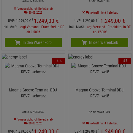
Art-Nr. MAG50005
Art-Nr. MAG51005
Voraussichtlich lieferbar ab:
30.08.2026
aktuell nicht lieferbar.
1.249,
00
€
1.249,
00
€
1
1
UVP:
1.299,
00
€
UVP:
1.299,
00
€
inkl. MwSt.
zzgl Versand - Frachtfrei in DE
inkl. MwSt.
zzgl Versand - Frachtfrei in DE
ab 1'500€
ab 1'500€
In den Warenkorb
In den Warenkorb
- 4 %
- 4 %
Magma Groove Terminal DDJ-
Magma Groove Terminal DDJ-
REV7 - schwarz
REV7 - weiß
Art-Nr. MAG50004
Art-Nr. MAG51004
Voraussichtlich lieferbar ab:
30.08.2026
aktuell nicht lieferbar.
1.249,
00
€
1.249,
00
€
1
1
UVP:
1.299,
00
€
UVP:
1.299,
00
€