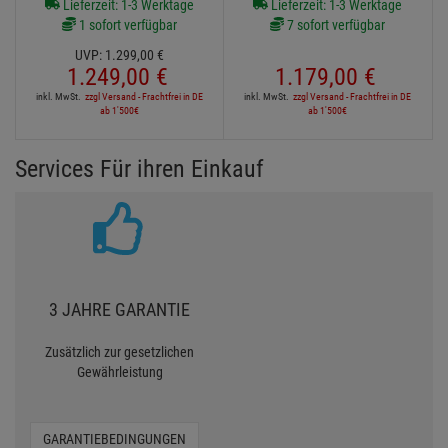
Lieferzeit: 1-3 Werktage
Lieferzeit: 1-3 Werktage
1 sofort verfügbar
7 sofort verfügbar
UVP:
1.299,
00
€
1.249,
00
€
1.179,
00
€
inkl. MwSt.
zzgl Versand - Frachtfrei in DE
inkl. MwSt.
zzgl Versand - Frachtfrei in DE
ab 1'500€
ab 1'500€
Services Für ihren Einkauf
3 JAHRE GARANTIE
Zusätzlich zur gesetzlichen
Gewährleistung
GARANTIEBEDINGUNGEN