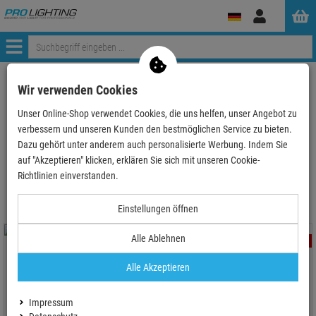
Anmelden
Menü
ProLighting
Deals & Aktionen
Magma Groove Terminal
Wir verwenden Cookies
Unser Online-Shop verwendet Cookies, die uns helfen, unser Angebot zu
verbessern und unseren Kunden den bestmöglichen Service zu bieten.
Dazu gehört unter anderem auch personalisierte Werbung. Indem Sie
auf "Akzeptieren" klicken, erklären Sie sich mit unseren Cookie-
Magma Groove Terminal
Richtlinien einverstanden.
Einstellungen öffnen
Alle Ablehnen
- 4 %
- 8 %
Alle Akzeptieren
Impressum
Magma Groove Terminal DDJ-
Magma Groove Terminal DDJ-