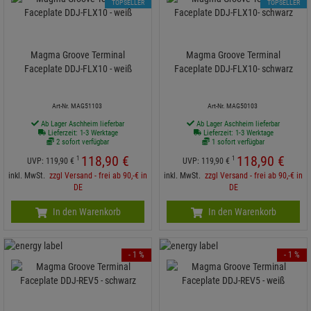
TOPSELLER
TOPSELLER
Magma Groove Terminal
Magma Groove Terminal
Faceplate DDJ-FLX10 - weiß
Faceplate DDJ-FLX10- schwarz
Art-Nr. MAG51103
Art-Nr. MAG50103
Ab Lager Aschheim lieferbar
Ab Lager Aschheim lieferbar
Lieferzeit: 1-3 Werktage
Lieferzeit: 1-3 Werktage
2 sofort verfügbar
1 sofort verfügbar
118,
90
€
118,
90
€
1
1
UVP:
119,
90
€
UVP:
119,
90
€
inkl. MwSt.
zzgl Versand - frei ab 90,-€ in
inkl. MwSt.
zzgl Versand - frei ab 90,-€ in
DE
DE
In den Warenkorb
In den Warenkorb
- 1 %
- 1 %