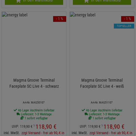
- 1 %
- 1 %
TOPSELLER
Magma Groove Terminal
Magma Groove Terminal
Faceplate SC Live 4 - schwarz
Faceplate SC Live 4 - weiß
Art-Nr. MAG50107
Art-Nr. MAG51107
Ab Lager Aschheim lieferbar
Ab Lager Aschheim lieferbar
Lieferzeit: 1-3 Werktage
Lieferzeit: 1-3 Werktage
1 sofort verfügbar
1 sofort verfügbar
118,
90
€
118,
90
€
1
1
UVP:
119,
90
€
UVP:
119,
90
€
inkl. MwSt.
zzgl Versand - frei ab 90,-€ in
inkl. MwSt.
zzgl Versand - frei ab 90,-€ in