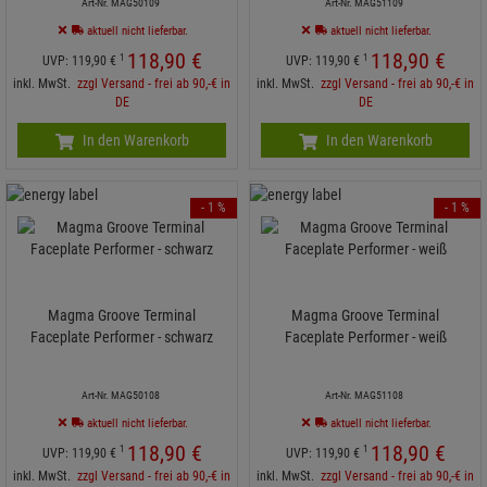
Art-Nr. MAG50109
Art-Nr. MAG51109
aktuell nicht lieferbar.
aktuell nicht lieferbar.
118,
90
€
118,
90
€
1
1
UVP:
119,
90
€
UVP:
119,
90
€
inkl. MwSt.
zzgl Versand - frei ab 90,-€ in
inkl. MwSt.
zzgl Versand - frei ab 90,-€ in
DE
DE
In den Warenkorb
In den Warenkorb
- 1 %
- 1 %
Magma Groove Terminal
Magma Groove Terminal
Faceplate Performer - schwarz
Faceplate Performer - weiß
Art-Nr. MAG50108
Art-Nr. MAG51108
aktuell nicht lieferbar.
aktuell nicht lieferbar.
118,
90
€
118,
90
€
1
1
UVP:
119,
90
€
UVP:
119,
90
€
inkl. MwSt.
zzgl Versand - frei ab 90,-€ in
inkl. MwSt.
zzgl Versand - frei ab 90,-€ in