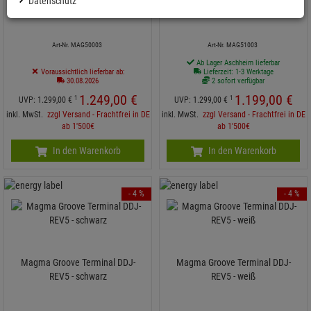
Datenschutz
FLX10 - schwarz
FLX10 - weiß inkl. Cases
Art-Nr. MAG50003
Art-Nr. MAG51003
Ab Lager Aschheim lieferbar
Voraussichtlich lieferbar ab:
Lieferzeit: 1-3 Werktage
30.08.2026
2 sofort verfügbar
1.249,
00
€
1.199,
00
€
1
1
UVP:
1.299,
00
€
UVP:
1.299,
00
€
inkl. MwSt.
zzgl Versand - Frachtfrei in DE
inkl. MwSt.
zzgl Versand - Frachtfrei in DE
ab 1'500€
ab 1'500€
In den Warenkorb
In den Warenkorb
- 4 %
- 4 %
Magma Groove Terminal DDJ-
Magma Groove Terminal DDJ-
REV5 - schwarz
REV5 - weiß