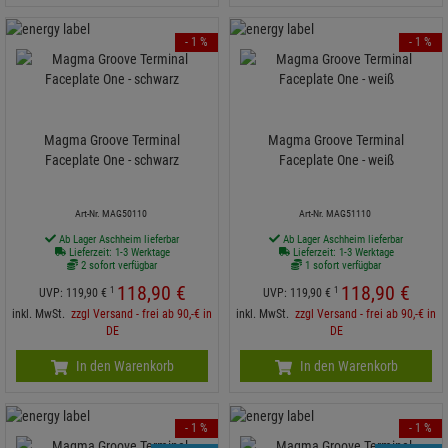
- 1 %
- 1 %
Magma Groove Terminal
Magma Groove Terminal
Faceplate One - schwarz
Faceplate One - weiß
Art-Nr. MAG50110
Art-Nr. MAG51110
Ab Lager Aschheim lieferbar
Ab Lager Aschheim lieferbar
Lieferzeit: 1-3 Werktage
Lieferzeit: 1-3 Werktage
2 sofort verfügbar
1 sofort verfügbar
118,
90
€
118,
90
€
1
1
UVP:
119,
90
€
UVP:
119,
90
€
inkl. MwSt.
zzgl Versand - frei ab 90,-€ in
inkl. MwSt.
zzgl Versand - frei ab 90,-€ in
DE
DE
In den Warenkorb
In den Warenkorb
- 1 %
- 1 %