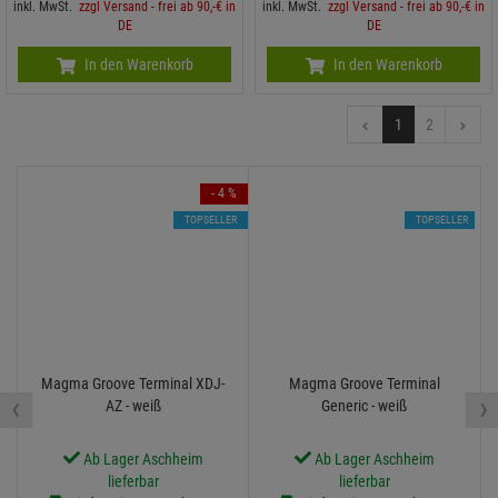
inkl. MwSt.
zzgl Versand - frei ab 90,-€ in
inkl. MwSt.
zzgl Versand - frei ab 90,-€ in
DE
DE
In den Warenkorb
In den Warenkorb
1
2
- 4 %
TOPSELLER
TOPSELLER
Magma Groove Terminal XDJ-
Magma Groove Terminal
‹
›
AZ - weiß
Generic - weiß
Ab Lager Aschheim
Ab Lager Aschheim
lieferbar
lieferbar