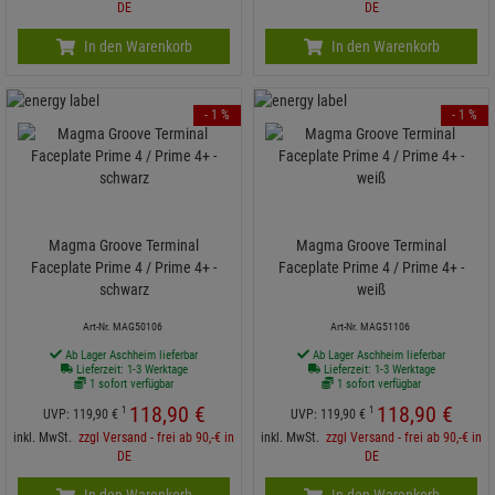
DE
DE
In den Warenkorb
In den Warenkorb
- 1 %
- 1 %
Magma Groove Terminal
Magma Groove Terminal
Faceplate Prime 4 / Prime 4+ -
Faceplate Prime 4 / Prime 4+ -
schwarz
weiß
Art-Nr. MAG50106
Art-Nr. MAG51106
Ab Lager Aschheim lieferbar
Ab Lager Aschheim lieferbar
Lieferzeit: 1-3 Werktage
Lieferzeit: 1-3 Werktage
1 sofort verfügbar
1 sofort verfügbar
118,
90
€
118,
90
€
1
1
UVP:
119,
90
€
UVP:
119,
90
€
inkl. MwSt.
zzgl Versand - frei ab 90,-€ in
inkl. MwSt.
zzgl Versand - frei ab 90,-€ in
DE
DE
In den Warenkorb
In den Warenkorb