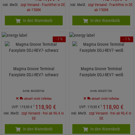
inkl. MwSt.
zzgl Versand - Frachtfrei in DE
inkl. MwSt.
zzgl Versand - Frachtfrei in DE
ab 1'500€
ab 1'500€
In den Warenkorb
In den Warenkorb
- 1 %
- 1 %
Magma Groove Terminal
Magma Groove Terminal
Faceplate DDJ-REV7- schwarz
Faceplate DDJ-REV7- weiß
Art-Nr. MAG50104
Art-Nr. MAG51104
aktuell nicht lieferbar.
aktuell nicht lieferbar.
118,
90
€
118,
90
€
1
1
UVP:
119,
90
€
UVP:
119,
90
€
inkl. MwSt.
zzgl Versand - frei ab 90,-€ in
inkl. MwSt.
zzgl Versand - frei ab 90,-€ in
DE
DE
In den Warenkorb
In den Warenkorb