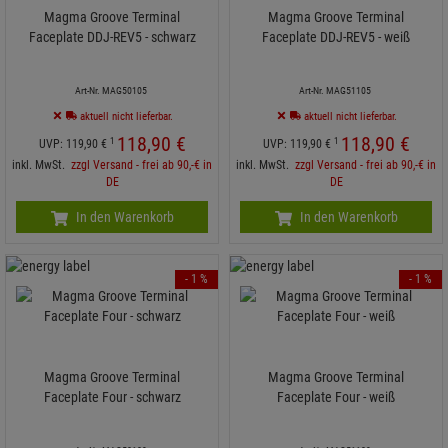
Magma Groove Terminal
Magma Groove Terminal
Faceplate DDJ-REV5 - schwarz
Faceplate DDJ-REV5 - weiß
Art-Nr. MAG50105
Art-Nr. MAG51105
aktuell nicht lieferbar.
aktuell nicht lieferbar.
118,
90
€
118,
90
€
1
1
UVP:
119,
90
€
UVP:
119,
90
€
inkl. MwSt.
zzgl Versand - frei ab 90,-€ in
inkl. MwSt.
zzgl Versand - frei ab 90,-€ in
DE
DE
In den Warenkorb
In den Warenkorb
- 1 %
- 1 %
Magma Groove Terminal
Magma Groove Terminal
Faceplate Four - schwarz
Faceplate Four - weiß