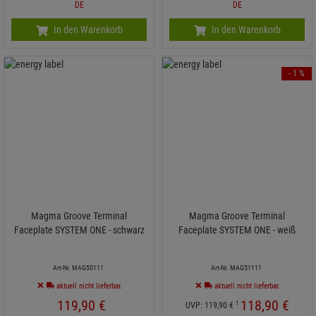
DE
DE
In den Warenkorb
In den Warenkorb
- 1 %
Magma Groove Terminal
Magma Groove Terminal
Faceplate SYSTEM ONE - schwarz
Faceplate SYSTEM ONE - weiß
Art-Nr. MAG50111
Art-Nr. MAG51111
aktuell nicht lieferbar.
aktuell nicht lieferbar.
119,
90
€
118,
90
€
1
UVP:
119,
90
€