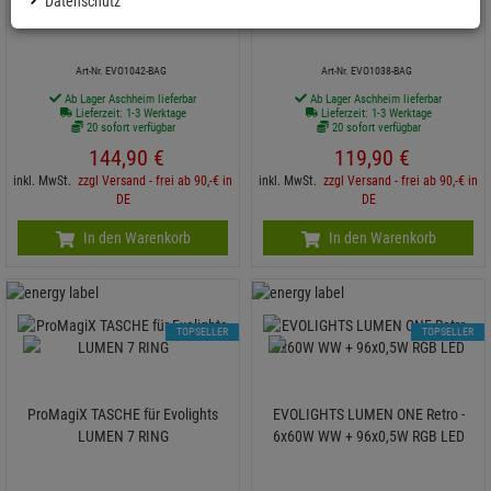
Datenschutz
Evolights LUMEN ONE
LUMEN X Retro Vintage
Art-Nr. EVO1042-BAG
Art-Nr. EVO1038-BAG
Ab Lager Aschheim lieferbar
Ab Lager Aschheim lieferbar
Lieferzeit: 1-3 Werktage
Lieferzeit: 1-3 Werktage
20 sofort verfügbar
20 sofort verfügbar
144,
90
€
119,
90
€
inkl. MwSt.
zzgl Versand - frei ab 90,-€ in
inkl. MwSt.
zzgl Versand - frei ab 90,-€ in
DE
DE
In den Warenkorb
In den Warenkorb
TOPSELLER
TOPSELLER
ProMagiX TASCHE für Evolights
EVOLIGHTS LUMEN ONE Retro -
LUMEN 7 RING
6x60W WW + 96x0,5W RGB LED