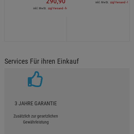
290,
90
€
inkl. MwSt.
zzgl Versand - frei a
inkl. MwSt.
zzgl Versand - frei ab 90,-€ in DE
Services Für ihren Einkauf
3 JAHRE GARANTIE
Zusätzlich zur gesetzlichen
Gewährleistung