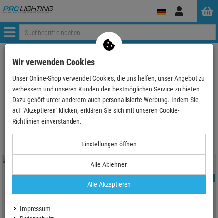
Anmelden
Menü
ProLighting
Deals & Aktionen
PROmagiX Softbags
Wir verwenden Cookies
Unser Online-Shop verwendet Cookies, die uns helfen, unser Angebot zu
verbessern und unseren Kunden den bestmöglichen Service zu bieten.
Dazu gehört unter anderem auch personalisierte Werbung. Indem Sie
auf "Akzeptieren" klicken, erklären Sie sich mit unseren Cookie-
PROmagiX Softbags
Richtlinien einverstanden.
Einstellungen öffnen
Alle Ablehnen
TOPSELLER
TOPSELLER
Alle Akzeptieren
Impressum
ProMagiX TASCHENSET für
ProMagiX TASCHE für Evolights