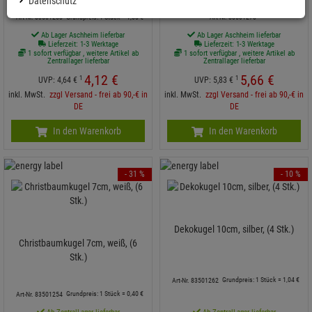
Datenschutz
Grundpreis: 1 Stück =
1,
03
€
Art-Nr. 83501263
Art-Nr. 83501273
Ab Lager Aschheim lieferbar
Ab Lager Aschheim lieferbar
Lieferzeit: 1-3 Werktage
Lieferzeit: 1-3 Werktage
1 sofort verfügbar , weitere Artikel ab
1 sofort verfügbar , weitere Artikel ab
Zentrallager lieferbar
Zentrallager lieferbar
4,
12
€
5,
66
€
1
1
UVP:
4,
64
€
UVP:
5,
83
€
inkl. MwSt.
zzgl Versand - frei ab 90,-€ in
inkl. MwSt.
zzgl Versand - frei ab 90,-€ in
DE
DE
In den Warenkorb
In den Warenkorb
- 31 %
- 10 %
Dekokugel 10cm, silber, (4 Stk.)
Christbaumkugel 7cm, weiß, (6
Stk.)
Grundpreis: 1 Stück =
1,
04
€
Art-Nr. 83501262
Grundpreis: 1 Stück =
0,
40
€
Art-Nr. 83501254