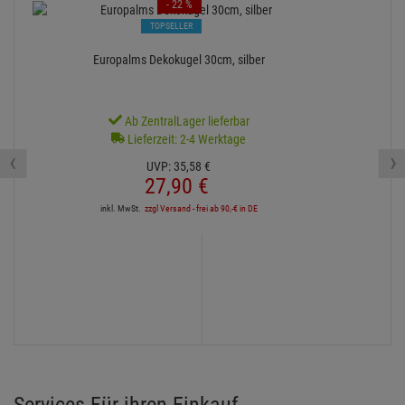
- 22 %
TOPSELLER
Europalms Dekokugel 30cm, silber
Ab ZentralLager lieferbar
Lieferzeit: 2-4 Werktage
‹
›
UVP:
35,
58
€
27,
90
€
inkl. MwSt.
zzgl Versand - frei ab 90,-€ in DE