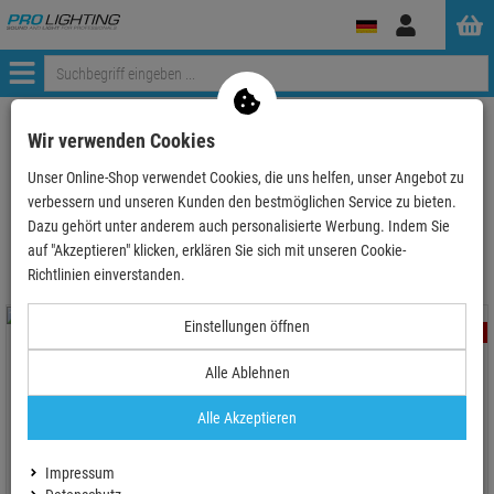
Anmelden
Menü
ProLighting
Deko & Textilpflanzen
Deko-Objekte
Deko Kugeln
Wir verwenden Cookies
Unser Online-Shop verwendet Cookies, die uns helfen, unser Angebot zu
verbessern und unseren Kunden den bestmöglichen Service zu bieten.
Deko Kugeln
Dazu gehört unter anderem auch personalisierte Werbung. Indem Sie
auf "Akzeptieren" klicken, erklären Sie sich mit unseren Cookie-
Richtlinien einverstanden.
Einstellungen öffnen
- 11 %
- 3 %
Alle Ablehnen
Alle Akzeptieren
4x Europalms Christbaumkugel
Europalms Christbaumkugel
10cm, schwarz
20cm, schwarz
Impressum