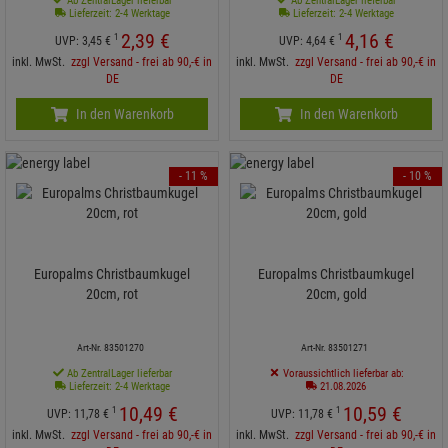
Ab ZentralLager lieferbar
Ab ZentralLager lieferbar
Lieferzeit: 2-4 Werktage
Lieferzeit: 2-4 Werktage
2,
39
€
4,
16
€
1
1
UVP:
3,
45
€
UVP:
4,
64
€
inkl. MwSt.
zzgl Versand - frei ab 90,-€ in
inkl. MwSt.
zzgl Versand - frei ab 90,-€ in
DE
DE
In den Warenkorb
In den Warenkorb
- 11 %
- 10 %
Europalms Christbaumkugel
Europalms Christbaumkugel
20cm, rot
20cm, gold
Art-Nr. 83501270
Art-Nr. 83501271
Ab ZentralLager lieferbar
Voraussichtlich lieferbar ab:
Lieferzeit: 2-4 Werktage
21.08.2026
10,
49
€
10,
59
€
1
1
UVP:
11,
78
€
UVP:
11,
78
€
inkl. MwSt.
zzgl Versand - frei ab 90,-€ in
inkl. MwSt.
zzgl Versand - frei ab 90,-€ in