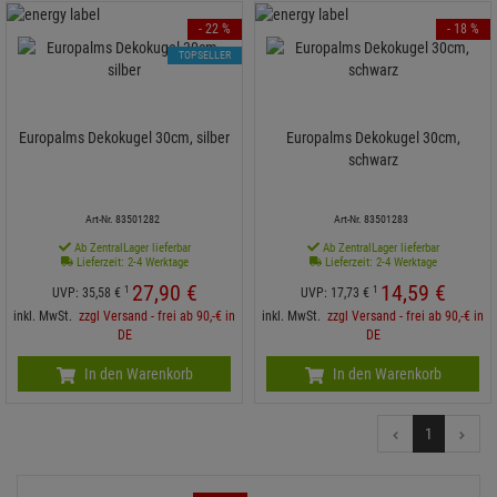
- 22 %
- 18 %
TOPSELLER
Europalms Dekokugel 30cm, silber
Europalms Dekokugel 30cm,
schwarz
Art-Nr. 83501282
Art-Nr. 83501283
Ab ZentralLager lieferbar
Ab ZentralLager lieferbar
Lieferzeit: 2-4 Werktage
Lieferzeit: 2-4 Werktage
27,
90
€
14,
59
€
1
1
UVP:
35,
58
€
UVP:
17,
73
€
inkl. MwSt.
zzgl Versand - frei ab 90,-€ in
inkl. MwSt.
zzgl Versand - frei ab 90,-€ in
DE
DE
In den Warenkorb
In den Warenkorb
1