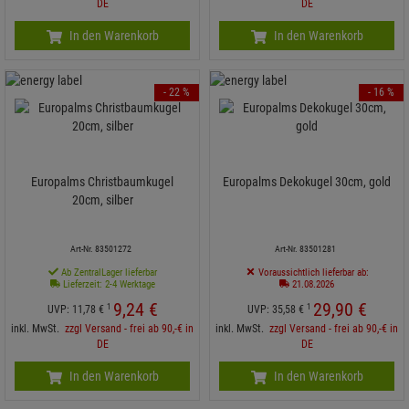
DE
DE
In den Warenkorb
In den Warenkorb
- 22 %
- 16 %
Europalms Christbaumkugel
Europalms Dekokugel 30cm, gold
20cm, silber
Art-Nr. 83501272
Art-Nr. 83501281
Ab ZentralLager lieferbar
Voraussichtlich lieferbar ab:
Lieferzeit: 2-4 Werktage
21.08.2026
9,
24
€
29,
90
€
1
1
UVP:
11,
78
€
UVP:
35,
58
€
inkl. MwSt.
zzgl Versand - frei ab 90,-€ in
inkl. MwSt.
zzgl Versand - frei ab 90,-€ in
DE
DE
In den Warenkorb
In den Warenkorb