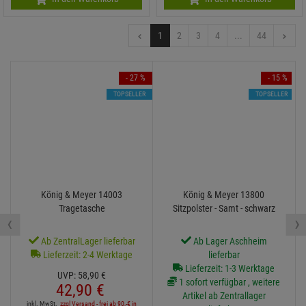
1
2
3
4
...
44
- 27 %
- 15 %
TOPSELLER
TOPSELLER
König & Meyer 14003
König & Meyer 13800
Tragetasche
Sitzpolster - Samt - schwarz
‹
›
Ab ZentralLager lieferbar
Ab Lager Aschheim
Lieferzeit: 2-4 Werktage
lieferbar
Lieferzeit: 1-3 Werktage
UVP:
58,
90
€
1 sofort verfügbar , weitere
42,
90
€
Artikel ab Zentrallager
inkl. MwSt.
zzgl Versand - frei ab 90,-€ in