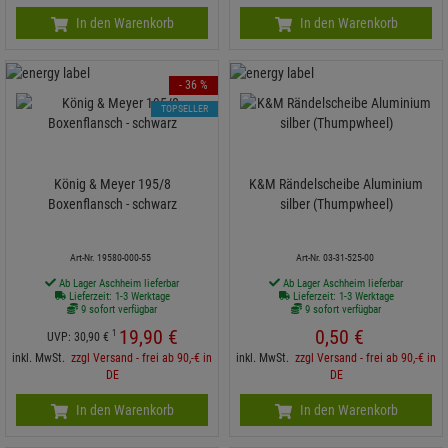
In den Warenkorb
In den Warenkorb
- 36 %
TOPSELLER
König & Meyer 195/8
K&M Rändelscheibe Aluminium
Boxenflansch - schwarz
silber (Thumpwheel)
Art-Nr. 19580-000-55
Art-Nr. 03-31-525-00
Ab Lager Aschheim lieferbar
Ab Lager Aschheim lieferbar
Lieferzeit: 1-3 Werktage
Lieferzeit: 1-3 Werktage
9 sofort verfügbar
9 sofort verfügbar
19,
90
€
0,
50
€
1
UVP:
30,
90
€
inkl. MwSt.
zzgl Versand - frei ab 90,-€ in
inkl. MwSt.
zzgl Versand - frei ab 90,-€ in
DE
DE
In den Warenkorb
In den Warenkorb