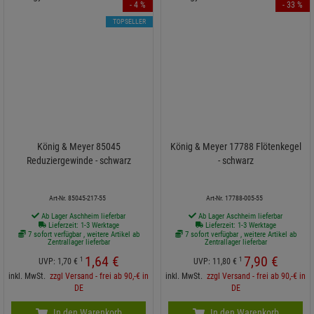
- 4 %
- 33 %
TOPSELLER
König & Meyer 85045
König & Meyer 17788 Flötenkegel
Reduziergewinde - schwarz
- schwarz
Art-Nr. 85045-217-55
Art-Nr. 17788-005-55
Ab Lager Aschheim lieferbar
Ab Lager Aschheim lieferbar
Lieferzeit: 1-3 Werktage
Lieferzeit: 1-3 Werktage
7 sofort verfügbar , weitere Artikel ab
7 sofort verfügbar , weitere Artikel ab
Zentrallager lieferbar
Zentrallager lieferbar
1,
64
€
7,
90
€
1
1
UVP:
1,
70
€
UVP:
11,
80
€
inkl. MwSt.
zzgl Versand - frei ab 90,-€ in
inkl. MwSt.
zzgl Versand - frei ab 90,-€ in
DE
DE
In den Warenkorb
In den Warenkorb