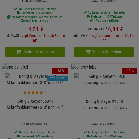
Art-Nr. 80380-000-76
Art-Nr. 80360-000-76
Ab Lager Aschheim lieferbar
Ab Lager Aschheim lieferbar
Lieferzeit: 1-3 Werktage
Lieferzeit: 1-3 Werktage
28 sofort verfügbar , weitere Artikel ab
Zentrallager lieferbar
17 sofort verfügbar
4,
21
€
6,
84
€
1
UVP:
34,
70
€
inkl. MwSt.
zzgl Versand - frei ab 90,-€ in
inkl. MwSt.
zzgl Versand - frei ab 90,-€ in
DE
DE
In den Warenkorb
In den Warenkorb
- 14 %
- 28 %
TOPSELLER
1
König & Meyer 85070
König & Meyer 21950
Mikrofonklammer - 3/8" und 5/8"
Reduziergewinde - schwarz
Art-Nr. 85070-000-55
Art-Nr. 21950-000-25
Ab Lager Aschheim lieferbar
Ab Lager Aschheim lieferbar
Lieferzeit: 1-3 Werktage
Lieferzeit: 1-3 Werktage