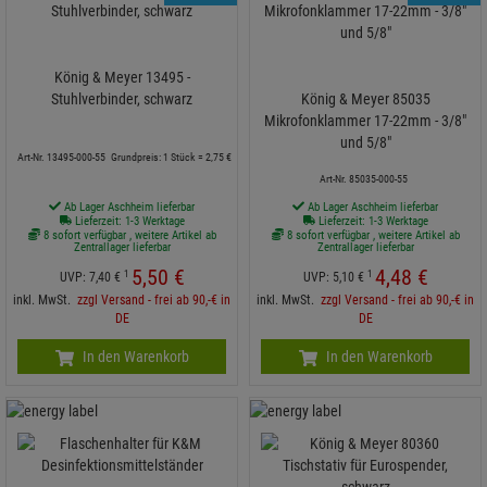
König & Meyer 13495 -
Stuhlverbinder, schwarz
König & Meyer 85035
Mikrofonklammer 17-22mm - 3/8"
und 5/8"
Grundpreis: 1 Stück =
2,
75
€
Art-Nr. 13495-000-55
Art-Nr. 85035-000-55
Ab Lager Aschheim lieferbar
Ab Lager Aschheim lieferbar
Lieferzeit: 1-3 Werktage
Lieferzeit: 1-3 Werktage
8 sofort verfügbar , weitere Artikel ab
8 sofort verfügbar , weitere Artikel ab
Zentrallager lieferbar
Zentrallager lieferbar
5,
50
€
4,
48
€
1
1
UVP:
7,
40
€
UVP:
5,
10
€
inkl. MwSt.
zzgl Versand - frei ab 90,-€ in
inkl. MwSt.
zzgl Versand - frei ab 90,-€ in
DE
DE
In den Warenkorb
In den Warenkorb