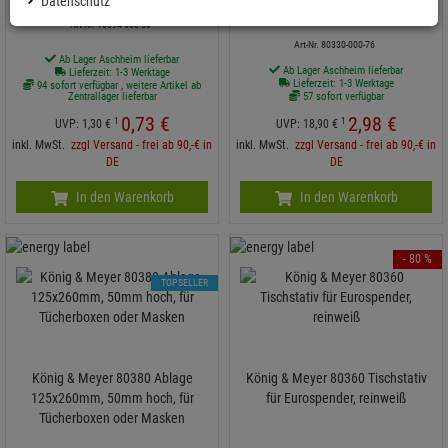
Datenschutz
Wandhalter
Art-Nr. 16094-000-55
Art-Nr. 80330-000-76
Ab Lager Aschheim lieferbar
Ab Lager Aschheim lieferbar
Lieferzeit: 1-3 Werktage
Lieferzeit: 1-3 Werktage
94 sofort verfügbar , weitere Artikel ab
Zentrallager lieferbar
57 sofort verfügbar
0,
73
€
2,
98
€
1
1
UVP:
1,
30
€
UVP:
18,
90
€
inkl. MwSt.
zzgl Versand - frei ab 90,-€ in
inkl. MwSt.
zzgl Versand - frei ab 90,-€ in
DE
DE
In den Warenkorb
In den Warenkorb
- 80 %
TOPSELLER
König & Meyer 80380 Ablage
König & Meyer 80360 Tischstativ
125x260mm, 50mm hoch, für
für Eurospender, reinweiß
Tücherboxen oder Masken