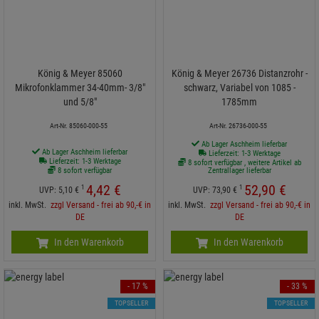
König & Meyer 85060
König & Meyer 26736 Distanzrohr -
Mikrofonklammer 34-40mm- 3/8"
schwarz, Variabel von 1085 -
und 5/8"
1785mm
Art-Nr. 85060-000-55
Art-Nr. 26736-000-55
Ab Lager Aschheim lieferbar
Ab Lager Aschheim lieferbar
Lieferzeit: 1-3 Werktage
Lieferzeit: 1-3 Werktage
8 sofort verfügbar , weitere Artikel ab
8 sofort verfügbar
Zentrallager lieferbar
4,
42
€
52,
90
€
1
1
UVP:
5,
10
€
UVP:
73,
90
€
inkl. MwSt.
zzgl Versand - frei ab 90,-€ in
inkl. MwSt.
zzgl Versand - frei ab 90,-€ in
DE
DE
In den Warenkorb
In den Warenkorb
- 17 %
- 33 %
TOPSELLER
TOPSELLER