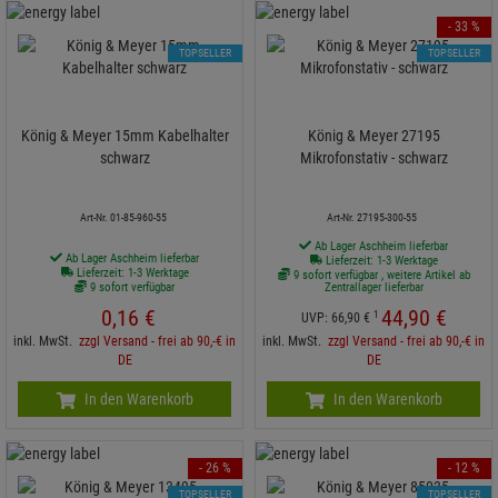
- 33 %
TOPSELLER
TOPSELLER
König & Meyer 15mm Kabelhalter
König & Meyer 27195
schwarz
Mikrofonstativ - schwarz
Art-Nr. 01-85-960-55
Art-Nr. 27195-300-55
Ab Lager Aschheim lieferbar
Ab Lager Aschheim lieferbar
Lieferzeit: 1-3 Werktage
Lieferzeit: 1-3 Werktage
9 sofort verfügbar , weitere Artikel ab
9 sofort verfügbar
Zentrallager lieferbar
0,
16
€
44,
90
€
1
UVP:
66,
90
€
inkl. MwSt.
zzgl Versand - frei ab 90,-€ in
inkl. MwSt.
zzgl Versand - frei ab 90,-€ in
DE
DE
In den Warenkorb
In den Warenkorb
- 26 %
- 12 %
TOPSELLER
TOPSELLER