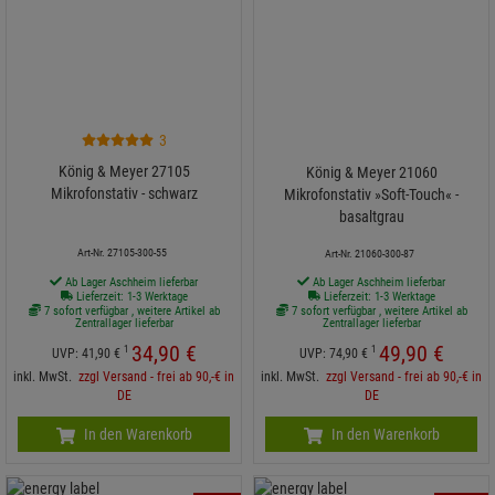
3
König & Meyer 27105
König & Meyer 21060
Mikrofonstativ - schwarz
Mikrofonstativ »Soft-Touch« -
basaltgrau
Art-Nr. 27105-300-55
Art-Nr. 21060-300-87
Ab Lager Aschheim lieferbar
Ab Lager Aschheim lieferbar
Lieferzeit: 1-3 Werktage
Lieferzeit: 1-3 Werktage
7 sofort verfügbar , weitere Artikel ab
7 sofort verfügbar , weitere Artikel ab
Zentrallager lieferbar
Zentrallager lieferbar
34,
90
€
49,
90
€
1
1
UVP:
41,
90
€
UVP:
74,
90
€
inkl. MwSt.
zzgl Versand - frei ab 90,-€ in
inkl. MwSt.
zzgl Versand - frei ab 90,-€ in
DE
DE
In den Warenkorb
In den Warenkorb