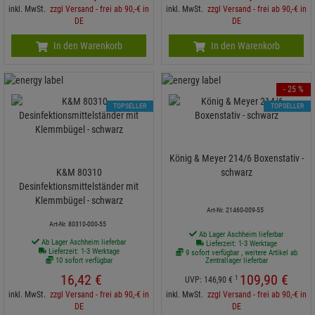
inkl. MwSt.
zzgl Versand - frei ab 90,-€ in
inkl. MwSt.
zzgl Versand - frei ab 90,-€ in
DE
DE
In den Warenkorb
In den Warenkorb
- 25 %
TOPSELLER
TOPSELLER
König & Meyer 214/6 Boxenstativ -
K&M 80310
schwarz
Desinfektionsmittelständer mit
Klemmbügel - schwarz
Art-Nr. 21460-009-55
Art-Nr. 80310-000-55
Ab Lager Aschheim lieferbar
Ab Lager Aschheim lieferbar
Lieferzeit: 1-3 Werktage
Lieferzeit: 1-3 Werktage
9 sofort verfügbar , weitere Artikel ab
10 sofort verfügbar
Zentrallager lieferbar
16,
42
€
109,
90
€
1
UVP:
146,
90
€
inkl. MwSt.
zzgl Versand - frei ab 90,-€ in
inkl. MwSt.
zzgl Versand - frei ab 90,-€ in
DE
DE