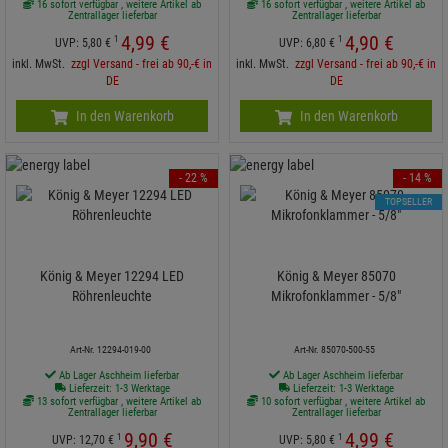
16 sofort verfügbar , weitere Artikel ab
16 sofort verfügbar , weitere Artikel ab
Zentrallager lieferbar
Zentrallager lieferbar
4,
99
€
4,
90
€
1
1
UVP:
5,
80
€
UVP:
6,
80
€
inkl. MwSt.
zzgl Versand - frei ab 90,-€ in
inkl. MwSt.
zzgl Versand - frei ab 90,-€ in
DE
DE
In den Warenkorb
In den Warenkorb
- 22 %
- 14 %
TOPSELLER
König & Meyer 12294 LED
König & Meyer 85070
Röhrenleuchte
Mikrofonklammer - 5/8"
Art-Nr. 12294-019-00
Art-Nr. 85070-500-55
Ab Lager Aschheim lieferbar
Ab Lager Aschheim lieferbar
Lieferzeit: 1-3 Werktage
Lieferzeit: 1-3 Werktage
13 sofort verfügbar , weitere Artikel ab
10 sofort verfügbar , weitere Artikel ab
Zentrallager lieferbar
Zentrallager lieferbar
9,
90
€
4,
99
€
1
1
UVP:
12,
70
€
UVP:
5,
80
€