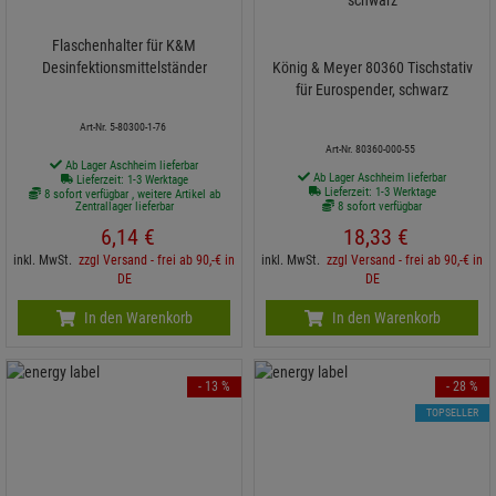
Flaschenhalter für K&M
Desinfektionsmittelständer
König & Meyer 80360 Tischstativ
für Eurospender, schwarz
Art-Nr. 5-80300-1-76
Art-Nr. 80360-000-55
Ab Lager Aschheim lieferbar
Ab Lager Aschheim lieferbar
Lieferzeit: 1-3 Werktage
Lieferzeit: 1-3 Werktage
8 sofort verfügbar , weitere Artikel ab
Zentrallager lieferbar
8 sofort verfügbar
6,
14
€
18,
33
€
inkl. MwSt.
zzgl Versand - frei ab 90,-€ in
inkl. MwSt.
zzgl Versand - frei ab 90,-€ in
DE
DE
In den Warenkorb
In den Warenkorb
- 13 %
- 28 %
TOPSELLER