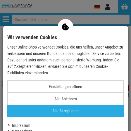
Anmelden
Menü
ProLighting
König & Meyer
Wir verwenden Cookies
Unser Online-Shop verwendet Cookies, die uns helfen, unser Angebot zu
verbessern und unseren Kunden den bestmöglichen Service zu bieten.
König & Meyer
Dazu gehört unter anderem auch personalisierte Werbung. Indem Sie
auf "Akzeptieren" klicken, erklären Sie sich mit unseren Cookie-
Richtlinien einverstanden.
Einstellungen öffnen
- 44 %
- 84 %
TOPSELLER
TOPSELLER
Alle Ablehnen
Alle Akzeptieren
König & Meyer 16094
Bleistifthalter - schwarz
König & Meyer 80330
Impressum
Desinfektionsmittel-Halter,