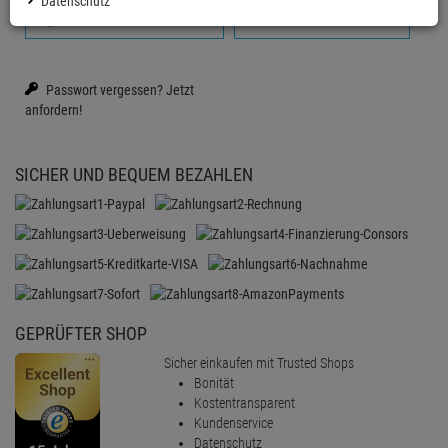
Datenschutz
Anmelden mit Google
Firmenkonto erstellen
Passwort vergessen?
Jetzt
anfordern!
SICHER UND BEQUEM BEZAHLEN
GEPRÜFTER SHOP
Sicher einkaufen mit Trusted Shops
Bonität
Kostentransparent
Kundenservice
Datenschutz