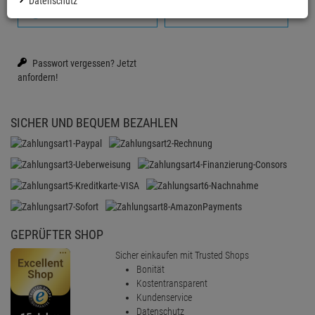
Datenschutz
Anmelden mit Google
Firmenkonto erstellen
Passwort vergessen?
Jetzt
anfordern!
SICHER UND BEQUEM BEZAHLEN
GEPRÜFTER SHOP
Sicher einkaufen mit Trusted Shops
Bonität
Kostentransparent
Kundenservice
Datenschutz