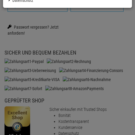
Datenschutz
Anmelden mit Google
Firmenkonto erstellen
Passwort vergessen?
Jetzt
anfordern!
SICHER UND BEQUEM BEZAHLEN
GEPRÜFTER SHOP
Sicher einkaufen mit Trusted Shops
Bonität
Kostentransparent
Kundenservice
Datenschutz