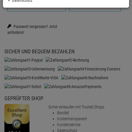
Datenschutz
Anmelden mit Google
Firmenkonto erstellen
Passwort vergessen?
Jetzt
anfordern!
SICHER UND BEQUEM BEZAHLEN
GEPRÜFTER SHOP
Sicher einkaufen mit Trusted Shops
Bonität
Kostentransparent
Kundenservice
Datenschutz