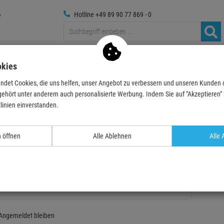
Hotline +49 89 90 77 869 - 0
Traversen
Foto
Medientechnik
Deko & Textilpflanze
okies
ndet Cookies, die uns helfen, unser Angebot zu verbessern und unseren Kunden
gehört unter anderem auch personalisierte Werbung. Indem Sie auf "Akzeptieren" kl
linien einverstanden.
n öffnen
Alle Ablehnen
Alle 
nmeldung
Angemeldet bleiben