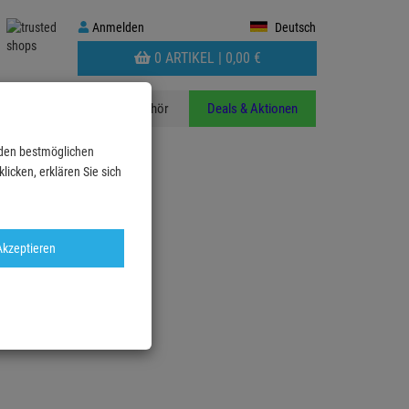
Anmelden
Anmelden
Deutsch
WARENKORB
0 ARTIKEL |
0,
00
€
AUFKLAPPEN
n
Stative
Zubehör
Deals & Aktionen
 den bestmöglichen
icken, erklären Sie sich
Akzeptieren