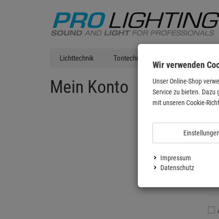
Lichttechnik
Tontechnik
DJ Equipment
Wir verwenden Co
Mein Konto
Unser Online-Shop verwe
Service zu bieten. Dazu 
mit unseren Cookie-Richt
Einstellunge
A
Ihre E-Mail
Impressum
Datenschutz
Passwort