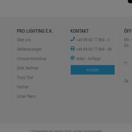
PRO LIGHTING E.K.
KONTAKT
ÖFF
Mo. -
Über uns
+49 89 90 77 869 - 0
Do.:
Stellenanzeigen
+49 89 90 77 869 - 99
Inhouse Workshop
eMail - Anfrage
Fr:
DMX Rechner
Kontakt
Truss Tool
Sa.:
Partner
Unser Team
* Preisangaben inkl. gesetzl. MwSt. und zzgl.
Versandkosten