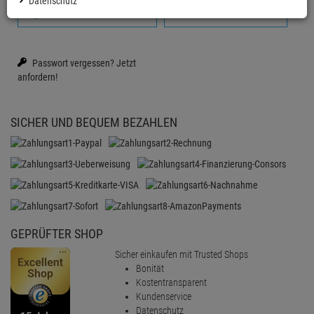
Datenschutz
Anmelden mit Google
Firmenkonto erstellen
Passwort vergessen?
Jetzt
anfordern!
SICHER UND BEQUEM BEZAHLEN
GEPRÜFTER SHOP
Sicher einkaufen mit Trusted Shops
Bonität
Kostentransparent
Kundenservice
Datenschutz