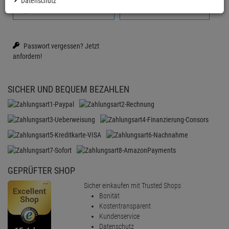
Datenschutz
Anmelden mit Google
Firmenkonto erstellen
Passwort vergessen?
Jetzt
anfordern!
SICHER UND BEQUEM BEZAHLEN
GEPRÜFTER SHOP
Sicher einkaufen mit Trusted Shops
Bonität
Kostentransparent
Kundenservice
Datenschutz