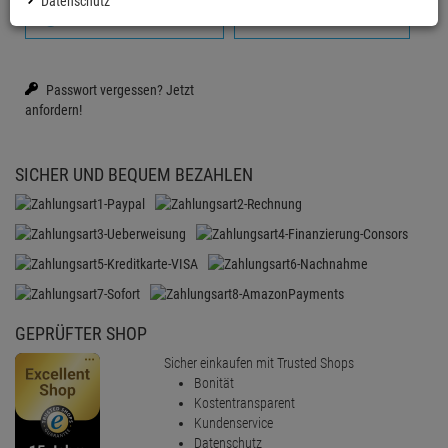
Datenschutz
Anmelden mit Google
Firmenkonto erstellen
Passwort vergessen?
Jetzt
anfordern!
SICHER UND BEQUEM BEZAHLEN
GEPRÜFTER SHOP
Sicher einkaufen mit Trusted Shops
Bonität
Kostentransparent
Kundenservice
Datenschutz