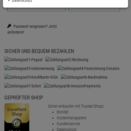
Datenschutz
Anmelden mit Google
Firmenkonto erstellen
Passwort vergessen?
Jetzt
anfordern!
SICHER UND BEQUEM BEZAHLEN
GEPRÜFTER SHOP
Sicher einkaufen mit Trusted Shops
Bonität
Kostentransparent
Kundenservice
Datenschutz