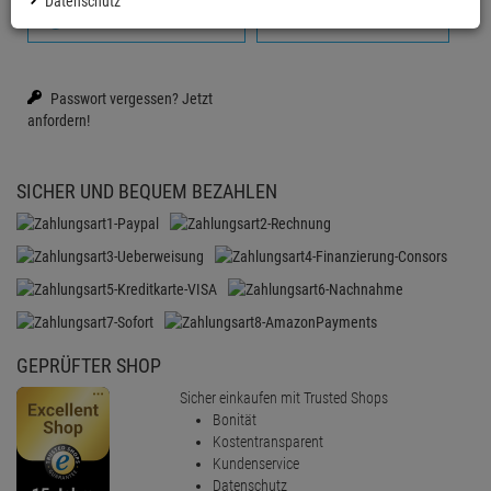
Datenschutz
Anmelden mit Google
Firmenkonto erstellen
Passwort vergessen?
Jetzt
anfordern!
SICHER UND BEQUEM BEZAHLEN
GEPRÜFTER SHOP
Sicher einkaufen mit Trusted Shops
Bonität
Kostentransparent
Kundenservice
Datenschutz