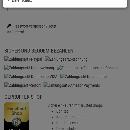
Datenschutz
Anmelden mit Google
Firmenkonto erstellen
Passwort vergessen?
Jetzt
anfordern!
SICHER UND BEQUEM BEZAHLEN
GEPRÜFTER SHOP
Sicher einkaufen mit Trusted Shops
Bonität
Kostentransparent
Kundenservice
Datenschutz