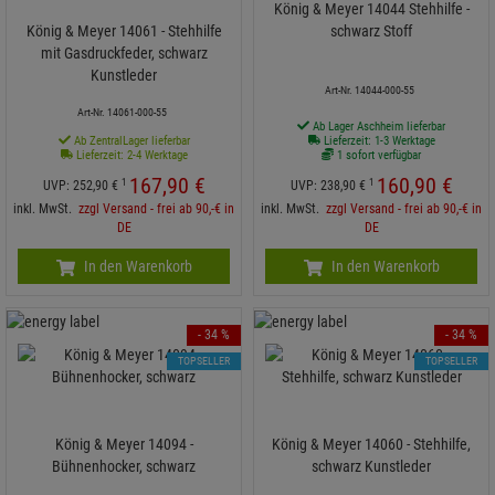
König & Meyer 14044 Stehhilfe -
König & Meyer 14061 - Stehhilfe
schwarz Stoff
mit Gasdruckfeder, schwarz
Kunstleder
Art-Nr. 14044-000-55
Art-Nr. 14061-000-55
Ab Lager Aschheim lieferbar
Ab ZentralLager lieferbar
Lieferzeit: 1-3 Werktage
Lieferzeit: 2-4 Werktage
1 sofort verfügbar
167,
90
€
160,
90
€
1
1
UVP:
252,
90
€
UVP:
238,
90
€
inkl. MwSt.
zzgl Versand - frei ab 90,-€ in
inkl. MwSt.
zzgl Versand - frei ab 90,-€ in
DE
DE
In den Warenkorb
In den Warenkorb
- 34 %
- 34 %
TOPSELLER
TOPSELLER
König & Meyer 14094 -
König & Meyer 14060 - Stehhilfe,
Bühnenhocker, schwarz
schwarz Kunstleder