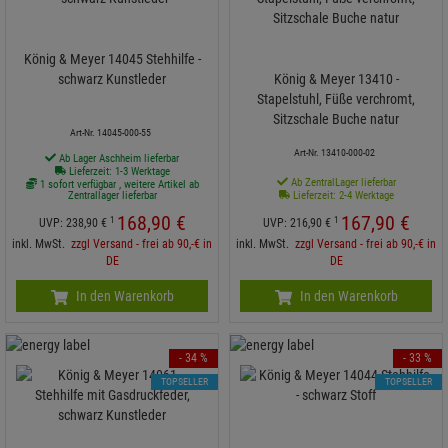
König & Meyer 14045 Stehhilfe -
schwarz Kunstleder
König & Meyer 13410 -
Stapelstuhl, Füße verchromt,
Sitzschale Buche natur
Art-Nr. 14045-000-55
Art-Nr. 13410-000-02
Ab Lager Aschheim lieferbar
Lieferzeit: 1-3 Werktage
Ab ZentralLager lieferbar
1 sofort verfügbar , weitere Artikel ab
Zentrallager lieferbar
Lieferzeit: 2-4 Werktage
168,
90
€
167,
90
€
1
1
UVP:
238,
90
€
UVP:
216,
90
€
inkl. MwSt.
zzgl Versand - frei ab 90,-€ in
inkl. MwSt.
zzgl Versand - frei ab 90,-€ in
DE
DE
In den Warenkorb
In den Warenkorb
- 34 %
- 33 %
TOPSELLER
TOPSELLER