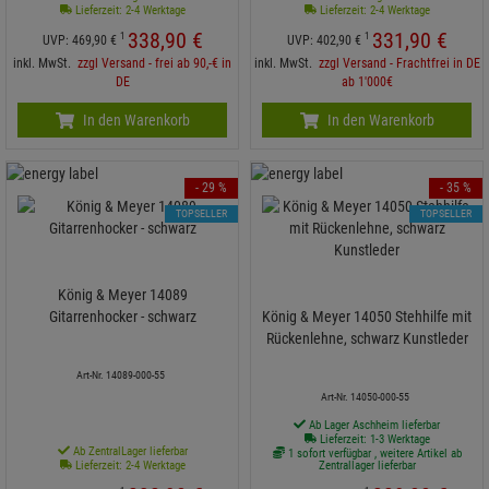
Lieferzeit: 2-4 Werktage
Lieferzeit: 2-4 Werktage
338,
90
€
331,
90
€
1
1
UVP:
469,
90
€
UVP:
402,
90
€
inkl. MwSt.
zzgl Versand - frei ab 90,-€ in
inkl. MwSt.
zzgl Versand - Frachtfrei in DE
DE
ab 1'000€
In den Warenkorb
In den Warenkorb
- 29 %
- 35 %
TOPSELLER
TOPSELLER
König & Meyer 14089
Gitarrenhocker - schwarz
König & Meyer 14050 Stehhilfe mit
Rückenlehne, schwarz Kunstleder
Art-Nr. 14089-000-55
Art-Nr. 14050-000-55
Ab Lager Aschheim lieferbar
Lieferzeit: 1-3 Werktage
Ab ZentralLager lieferbar
1 sofort verfügbar , weitere Artikel ab
Lieferzeit: 2-4 Werktage
Zentrallager lieferbar