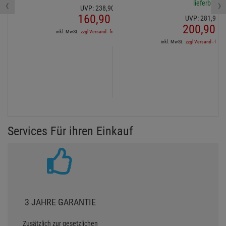
‹
›
lieferbar
UVP:
238,
90
€
160,
90
€
UVP:
281,
90
€
200,
90
€
inkl. MwSt.
zzgl Versand - frei ab 90,-€ in DE
inkl. MwSt.
zzgl Versand - frei a
Services Für ihren Einkauf
3 JAHRE GARANTIE
Zusätzlich zur gesetzlichen