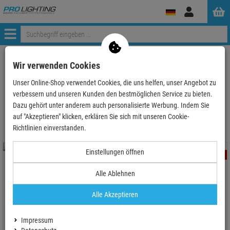
Anmelden
Menü
ProLighting
Tontechnik
Instrumente & Zubehör
Wir verwenden Cookies
Orchestermöbel & Möbel für Musiker
Stühle für Orchester
Unser Online-Shop verwendet Cookies, die uns helfen, unser Angebot zu
verbessern und unseren Kunden den bestmöglichen Service zu bieten.
Stühle für Orchester
Dazu gehört unter anderem auch personalisierte Werbung. Indem Sie
auf "Akzeptieren" klicken, erklären Sie sich mit unseren Cookie-
Richtlinien einverstanden.
Einstellungen öffnen
- 16 %
- 24 %
Alle Ablehnen
Alle Akzeptieren
König & Meyer 13440 -
König & Meyer 13460 - Bass-Stuhl,
Orchesterstuhl, schwarz
schwarz
Impressum