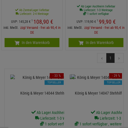
Ab Lager Aschheim lieferbar
Ab ZentralLager lieferbar
Lieferzeit: 1-3 Werktage
Lieferzeit: 2-4 Werktage
1 sofort verfügbar
108,
90
€
99,
90
€
1
1
UVP:
145,
28
€
UVP:
119,
90
€
inkl. MwSt.
zzgl Versand - frei ab 90,-€ in
inkl. MwSt.
zzgl Versand - frei ab 90,-€ in
DE
DE
In den Warenkorb
In den Warenkorb
1
- 33 %
- 29 %
TOPSELLER
TOPSELLER
König & Meyer 14044 Stehhilfe - schwarz Stoff
König & Meyer 14047 Stehhilfe - 
Ab Lager Aschheim lieferbar
Ab Lager Aschheim l
Lieferzeit: 1-3 Werktage
Lieferzeit: 1-3 We
1 sofort verfügbar
1 sofort verfügbar , weitere Art