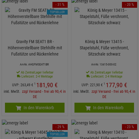
- 31 %
- 20 %
TOPSELLER
Gravity FM SEAT1 BR -
König & Meyer 13415 -
Höhenverstellbare Stehhilfe mit
Stapelstuhl, Füße verchromt,
Fußstütze und Rückenlehne
Sitzschale schwarz
Art-Nr. AHGFMSEAT1BR
Art-Nr. 13415-000-02
Ab ZentralLager lieferbar
Ab ZentralLager lieferbar
Lieferzeit: 2-4 Werktage
Lieferzeit: 2-4 Werktage
181,
90
€
177,
90
€
1
1
UVP:
263,
49
€
UVP:
221,
90
€
inkl. MwSt.
zzgl Versand - frei ab 90,-€ in
inkl. MwSt.
zzgl Versand - frei ab 90,-€ in
DE
DE
In den Warenkorb
In den Warenkorb
- 29 %
- 23 %
TOPSELLER