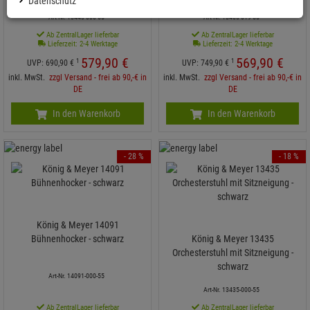
Datenschutz
Art-Nr. 13440-000-55
Art-Nr. 13460-019-55
Ab ZentralLager lieferbar
Ab ZentralLager lieferbar
Lieferzeit: 2-4 Werktage
Lieferzeit: 2-4 Werktage
579,
90
€
569,
90
€
1
1
UVP:
690,
90
€
UVP:
749,
90
€
inkl. MwSt.
zzgl Versand - frei ab 90,-€ in
inkl. MwSt.
zzgl Versand - frei ab 90,-€ in
DE
DE
In den Warenkorb
In den Warenkorb
- 28 %
- 18 %
König & Meyer 14091
Bühnenhocker - schwarz
König & Meyer 13435
Orchesterstuhl mit Sitzneigung -
schwarz
Art-Nr. 14091-000-55
Art-Nr. 13435-000-55
Ab ZentralLager lieferbar
Ab ZentralLager lieferbar