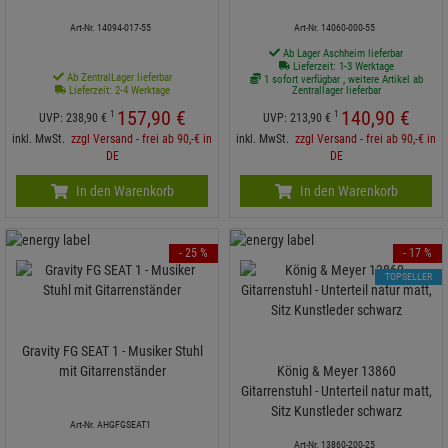
Art-Nr. 14094-017-55
Art-Nr. 14060-000-55
Ab Lager Aschheim lieferbar
Lieferzeit: 1-3 Werktage
Ab ZentralLager lieferbar
1 sofort verfügbar , weitere Artikel ab
Lieferzeit: 2-4 Werktage
Zentrallager lieferbar
157,
90
€
140,
90
€
1
1
UVP:
238,
90
€
UVP:
213,
90
€
inkl. MwSt.
zzgl Versand - frei ab 90,-€ in
inkl. MwSt.
zzgl Versand - frei ab 90,-€ in
DE
DE
In den Warenkorb
In den Warenkorb
- 25 %
- 17 %
TOPSELLER
Gravity FG SEAT 1 - Musiker Stuhl
mit Gitarrenständer
König & Meyer 13860
Gitarrenstuhl - Unterteil natur matt,
Sitz Kunstleder schwarz
Art-Nr. AHGFGSEAT1
Art-Nr. 13860-200-25