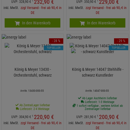
232,
90
€
229,
00
€
1
1
UVP:
328,
90
€
UVP:
350,
90
€
inkl. MwSt.
zzgl Versand - frei ab 90,-€ in
inkl. MwSt.
zzgl Versand - frei ab 90,-€ in
DE
DE
In den Warenkorb
In den Warenkorb
- 28 %
- 29 %
TOPSELLER
TOPSELLER
König & Meyer 13430 -
König & Meyer 14047 Stehhilfe -
Orchesterstuhl, schwarz
schwarz Kunstleder
Art-Nr. 13430-000-55
Art-Nr. 14047-000-55
Ab Lager Aschheim lieferbar
Lieferzeit: 1-3 Werktage
Ab ZentralLager lieferbar
1 sofort verfügbar , weitere Artikel ab
Lieferzeit: 2-4 Werktage
Zentrallager lieferbar
220,
90
€
200,
90
€
1
1
UVP:
304,
90
€
UVP:
281,
90
€
inkl. MwSt.
zzgl Versand - frei ab 90,-€ in
inkl. MwSt.
zzgl Versand - frei ab 90,-€ in
DE
DE