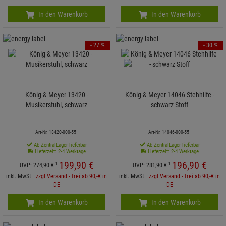
In den Warenkorb
In den Warenkorb
- 27 %
- 30 %
König & Meyer 13420 -
König & Meyer 14046 Stehhilfe -
Musikerstuhl, schwarz
schwarz Stoff
Art-Nr. 13420-000-55
Art-Nr. 14046-000-55
Ab ZentralLager lieferbar
Ab ZentralLager lieferbar
Lieferzeit: 2-4 Werktage
Lieferzeit: 2-4 Werktage
199,
90
€
196,
90
€
1
1
UVP:
274,
90
€
UVP:
281,
90
€
inkl. MwSt.
zzgl Versand - frei ab 90,-€ in
inkl. MwSt.
zzgl Versand - frei ab 90,-€ in
DE
DE
In den Warenkorb
In den Warenkorb