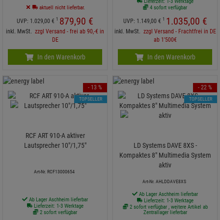
Lieferzeit: 1-3 Werktage
aktuell nicht lieferbar.
4 sofort verfügbar
879,
90
€
1.035,
00
€
1
1
UVP:
1.029,
00
€
UVP:
1.149,
00
€
inkl. MwSt.
zzgl Versand - frei ab 90,-€ in
inkl. MwSt.
zzgl Versand - Frachtfrei in DE
DE
ab 1'500€
In den Warenkorb
In den Warenkorb
- 13 %
- 22 %
TOPSELLER
TOPSELLER
RCF ART 910-A aktiver
Lautsprecher 10"/1,75"
LD Systems DAVE 8XS -
Kompaktes 8" Multimedia System
aktiv
Art-Nr. RCF13000654
Art-Nr. AHLDDAVE8XS
Ab Lager Aschheim lieferbar
Ab Lager Aschheim lieferbar
Lieferzeit: 1-3 Werktage
Lieferzeit: 1-3 Werktage
2 sofort verfügbar , weitere Artikel ab
2 sofort verfügbar
Zentrallager lieferbar