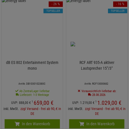
- 26 %
- 16 %
TOPSELLER
TOPSELLER
dB ES 802 Entertainment System
RCF ART 935-A aktiver
mono
Lautsprecher 15"/3"
Art-Nr. DB1030102380C
Art-Nr. RCF13000682
Ab ZentralLager lieferbar
Voraussichtlich lieferbar ab:
Lieferzeit: 1-3 Werktage
28.08.2026
659,
00
€
1.029,
00
€
1
1
UVP:
888,
00
€
UVP:
1.219,
00
€
inkl. MwSt.
zzgl Versand - frei ab 90,-€ in
inkl. MwSt.
zzgl Versand - frei ab 90,-€ in
DE
DE
In den Warenkorb
In den Warenkorb