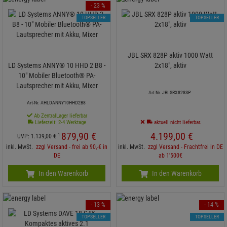
- 23 %
TOPSELLER
TOPSELLER
JBL SRX 828P aktiv 1000 Watt
LD Systems ANNY® 10 HHD 2 B8 -
2x18", aktiv
10" Mobiler Bluetooth® PA-
Lautsprecher mit Akku, Mixer
Art-Nr. JBLSRX828SP
Art-Nr. AHLDANNY10HHD2B8
Ab ZentralLager lieferbar
Lieferzeit: 2-4 Werktage
aktuell nicht lieferbar.
879,
90
€
4.199,
00
€
1
UVP:
1.139,
00
€
inkl. MwSt.
zzgl Versand - frei ab 90,-€ in
inkl. MwSt.
zzgl Versand - Frachtfrei in DE
DE
ab 1'500€
In den Warenkorb
In den Warenkorb
- 13 %
- 14 %
TOPSELLER
TOPSELLER