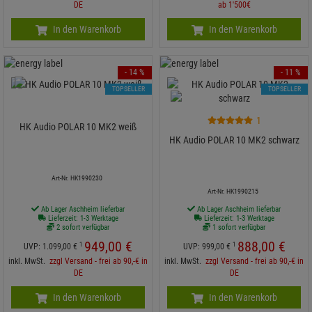
DE
ab 1'500€
In den Warenkorb
In den Warenkorb
- 14 %
- 11 %
TOPSELLER
TOPSELLER
1
HK Audio POLAR 10 MK2 weiß
HK Audio POLAR 10 MK2 schwarz
Art-Nr. HK1990230
Art-Nr. HK1990215
Ab Lager Aschheim lieferbar
Ab Lager Aschheim lieferbar
Lieferzeit: 1-3 Werktage
Lieferzeit: 1-3 Werktage
2 sofort verfügbar
1 sofort verfügbar
949,
00
€
888,
00
€
1
1
UVP:
1.099,
00
€
UVP:
999,
00
€
inkl. MwSt.
zzgl Versand - frei ab 90,-€ in
inkl. MwSt.
zzgl Versand - frei ab 90,-€ in
DE
DE
In den Warenkorb
In den Warenkorb