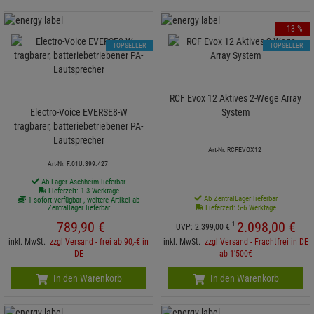
- 13 %
TOPSELLER
TOPSELLER
RCF Evox 12 Aktives 2-Wege Array
Electro-Voice EVERSE8-W
System
tragbarer, batteriebetriebener PA-
Lautsprecher
Art-Nr. RCFEVOX12
Art-Nr. F.01U.399.427
Ab Lager Aschheim lieferbar
Lieferzeit: 1-3 Werktage
Ab ZentralLager lieferbar
1 sofort verfügbar , weitere Artikel ab
Zentrallager lieferbar
Lieferzeit: 5-6 Werktage
789,
90
€
2.098,
00
€
1
UVP:
2.399,
00
€
inkl. MwSt.
zzgl Versand - frei ab 90,-€ in
inkl. MwSt.
zzgl Versand - Frachtfrei in DE
DE
ab 1'500€
In den Warenkorb
In den Warenkorb