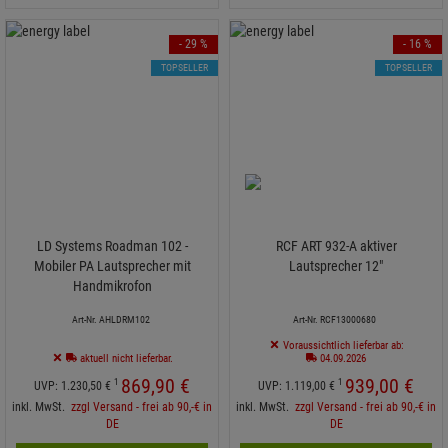
- 29 %
- 16 %
TOPSELLER
TOPSELLER
LD Systems Roadman 102 -
RCF ART 932-A aktiver
Mobiler PA Lautsprecher mit
Lautsprecher 12"
Handmikrofon
Art-Nr. AHLDRM102
Art-Nr. RCF13000680
Voraussichtlich lieferbar ab:
aktuell nicht lieferbar.
04.09.2026
869,
90
€
939,
00
€
1
1
UVP:
1.230,
50
€
UVP:
1.119,
00
€
inkl. MwSt.
zzgl Versand - frei ab 90,-€ in
inkl. MwSt.
zzgl Versand - frei ab 90,-€ in
DE
DE