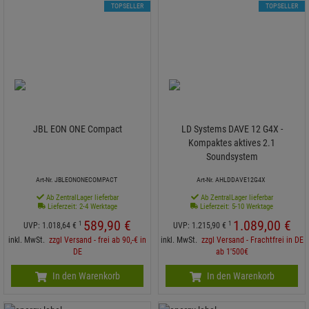
TOPSELLER
TOPSELLER
JBL EON ONE Compact
LD Systems DAVE 12 G4X -
Kompaktes aktives 2.1
Soundsystem
Art-Nr. JBLEONONECOMPACT
Art-Nr. AHLDDAVE12G4X
Ab ZentralLager lieferbar
Ab ZentralLager lieferbar
Lieferzeit: 2-4 Werktage
Lieferzeit: 5-10 Werktage
589,
90
€
1.089,
00
€
1
1
UVP:
1.018,
64
€
UVP:
1.215,
90
€
inkl. MwSt.
zzgl Versand - frei ab 90,-€ in
inkl. MwSt.
zzgl Versand - Frachtfrei in DE
DE
ab 1'500€
In den Warenkorb
In den Warenkorb