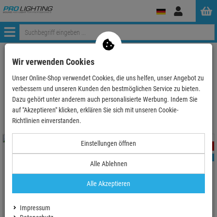
Anmelden
Menü
ProLighting
Tontechnik
Lautsprecherboxen
Aktive Systeme
Wir verwenden Cookies
Unser Online-Shop verwendet Cookies, die uns helfen, unser Angebot zu
verbessern und unseren Kunden den bestmöglichen Service zu bieten.
Aktive Systeme
Dazu gehört unter anderem auch personalisierte Werbung. Indem Sie
auf "Akzeptieren" klicken, erklären Sie sich mit unseren Cookie-
Richtlinien einverstanden.
Einstellungen öffnen
- 21 %
- 35 %
TOPSELLER
TOPSELLER
Alle Ablehnen
Alle Akzeptieren
Electro-Voice EVERSE 8 Akku-
JBL IRX ONE - Aktive Säulen-PA
Lautsprecherbox
mit 3-Kanal-Mischer und Bluetooth
Impressum