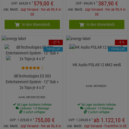
579,
00
€
387,
90
€
1
1
UVP:
669,
00
€
UVP:
494,
90
€
inkl. MwSt.
zzgl Versand - frei ab 90,-€ in
inkl. MwSt.
zzgl Versand - frei ab 90,-€ in
DE
DE
In den Warenkorb
In den Warenkorb
- 27 %
- 8 %
TOPSELLER
TOPSELLER
HK Audio POLAR 12 MK2 weiß
1
dBTechnologies ES 503
Entertainment System - 12" Sub +
Art-Nr. HK1990231
2x Tops je 4 x 3"
Art-Nr. DB1030102180C
Ab Lager Aschheim lieferbar
Ab Lager Aschheim lieferbar
Lieferzeit: 1-3 Werktage
Lieferzeit: 1-3 Werktage
2 sofort verfügbar
2 sofort verfügbar
755,
00
€
ab
1.122,
10
€
1
1
UVP:
1.029,
00
€
UVP:
1.249,
00
€
inkl. MwSt.
zzgl Versand - frei ab 90,-€ in
inkl. MwSt.
zzgl Versand - Frachtfrei in DE