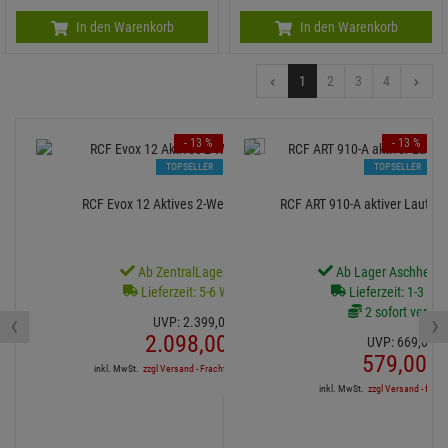
In den Warenkorb
In den Warenkorb
1
2
3
4
- 13 %
- 13 %
TOPSELLER
TOPSELLER
RCF Evox 12 Aktives 2-Wege Array System
RCF ART 910-A aktiver Lautspr
Ab ZentralLager lieferbar
Ab Lager Aschheim l
Lieferzeit: 5-6 Werktage
Lieferzeit: 1-3 We
2 sofort verfüg
‹
›
UVP:
2.399,
00
€
2.098,
00
€
UVP:
669,
00
€
579,
00
€
inkl. MwSt.
zzgl Versand - Frachtfrei in DE ab 1'500€
inkl. MwSt.
zzgl Versand - frei a