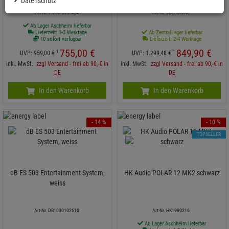
Datenschutz
Art-Nr. F.01U.399.424
Art-Nr. JBLIRXONE
Ab Lager Aschheim lieferbar
Lieferzeit: 1-3 Werktage
Ab ZentralLager lieferbar
10 sofort verfügbar
Lieferzeit: 2-4 Werktage
755,
00
€
849,
90
€
1
1
UVP:
959,
00
€
UVP:
1.299,
48
€
inkl. MwSt.
zzgl Versand - frei ab 90,-€ in
inkl. MwSt.
zzgl Versand - frei ab 90,-€ in
DE
DE
In den Warenkorb
In den Warenkorb
- 14 %
- 10 %
TOPSELLER
dB ES 503 Entertainment System,
HK Audio POLAR 12 MK2 schwarz
weiss
Art-Nr. DB1030102610
Art-Nr. HK1990216
Ab Lager Aschheim lieferbar