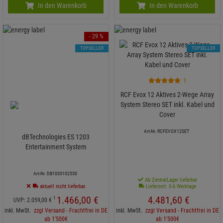
In den Warenkorb
In den Warenkorb
- 29 %
TOPSELLER
TOPSELLER
1
RCF Evox 12 Aktives 2-Wege Array
System Stereo SET inkl. Kabel und
Cover
Art-Nr. RCFEVOX12SET
dBTechnologies ES 1203
Entertainment System
Art-Nr. DB1030102550
Ab ZentralLager lieferbar
aktuell nicht lieferbar.
Lieferzeit: 5-6 Werktage
1.466,
00
€
4.481,
60
€
1
UVP:
2.059,
00
€
inkl. MwSt.
zzgl Versand - Frachtfrei in DE
inkl. MwSt.
zzgl Versand - Frachtfrei in DE
ab 1'500€
ab 1'500€