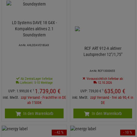
LD Systems DAVE 18 G4X -
Kompaktes aktives 2.1
Soundsystem
Art-Nr. AHLDDAVE18G4X
RCF ART 912-A aktiver
Lautsprecher 12"/1,75"
Art-Nr. RCF13000655
Ab ZentralLager lieferbar
Voraussichtlich lieferbar ab:
Lieferzeit: 5-10 Werktage
12.10.2026
1.739,
00
€
635,
00
€
1
1
UVP:
1.999,
00
€
UVP:
739,
00
€
inkl. MwSt.
zzgl Versand - Frachtfrei in DE
inkl. MwSt.
zzgl Versand - frei ab 90,-€ in
ab 1'500€
DE
In den Warenkorb
In den Warenkorb
- 42 %
- 10 %