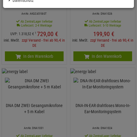
Datenschutz
Frequenzgang
Sender, Empfänger-Soundsystem
Art-Nr. AKGC451B-ST
Art-Nr. DNA1026
Ab ZentralLager lieferbar
Ab ZentralLager lieferbar
Lieferzeit: 2-4 Werktage
Lieferzeit: 5-10 Werktage
729,
00
€
199,
90
€
1
UVP:
1.318,
52
€
inkl. MwSt.
zzgl Versand - frei ab 90,-€ in
inkl. MwSt.
zzgl Versand - frei ab 90,-€ in
DE
DE
In den Warenkorb
In den Warenkorb
DNA DM ZWEI Gesangsmikrofone
DNA-IN-EAR drahtloses Mono-In-
+ 5 m Kabel
Ear-Monitoringsystem
Art-Nr. DNA1031
Art-Nr. DNA1024
Ab ZentralLager lieferbar
Ab ZentralLager lieferbar