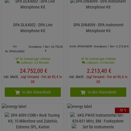
DPA DLK4002 - DPA Live
DPA DIN4099 - DPA Instrument
Microphone Kit
Microphone Kit
Grundpreis: 1 Set =
2.213,
40
€
Art-
Art-Nr. DPADIN4099
Grundpreis: 1 Set =
24.752,
00
€
Nr. DPADLK4002
Ab ZentralLager lieferbar
Ab ZentralLager lieferbar
Lieferzeit: 2-4 Wochen
Lieferzeit: 2-4 Wochen
24.752,
00
€
2.213,
40
€
inkl. MwSt.
zzgl Versand - frei ab 90,-€ in
inkl. MwSt.
zzgl Versand - frei ab 90,-€ in
DE
DE
In den Warenkorb
In den Warenkorb
- 38 %