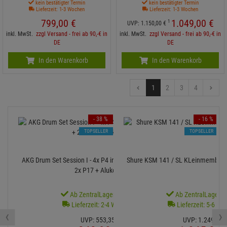
kein bestätigter Termin
kein bestätigter Termin
Lieferzeit: 1-3 Wochen
Lieferzeit: 1-3 Wochen
799,
00
€
1.049,
00
€
1
UVP:
1.150,
00
€
inkl. MwSt.
zzgl Versand - frei ab 90,-€ in
inkl. MwSt.
zzgl Versand - frei ab 90,-€ in
DE
DE
In den Warenkorb
In den Warenkorb
1
2
3
4
- 38 %
- 16 %
TOPSELLER
TOPSELLER
AKG Drum Set Session I - 4x P4 inkl. Halterung + 1x P2 +
Shure KSM 141 / SL KLeinmembran 
2x P17 + Alukoffer
Ab ZentralLager lieferbar
Ab ZentralLager li
Lieferzeit: 2-4 Werktage
Lieferzeit: 5-6 We
‹
›
UVP:
553,
35
€
UVP:
1.249,
00