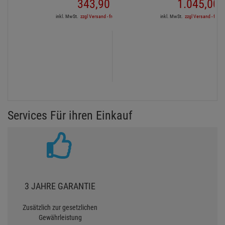
343,
90
€
1.045,
00
inkl. MwSt.
zzgl Versand - frei ab 90,-€ in DE
inkl. MwSt.
zzgl Versand - frei a
Services Für ihren Einkauf
3 JAHRE GARANTIE
Zusätzlich zur gesetzlichen
Gewährleistung