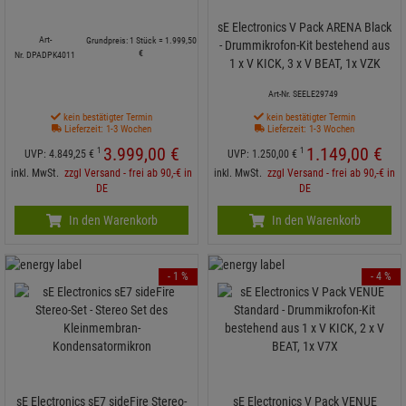
sE Electronics V Pack ARENA Black
Art-
Grundpreis: 1 Stück =
1.999,
50
- Drummikrofon-Kit bestehend aus
€
Nr. DPADPK4011
1 x V KICK, 3 x V BEAT, 1x VZK
Art-Nr. SEELE29749
kein bestätigter Termin
kein bestätigter Termin
Lieferzeit: 1-3 Wochen
Lieferzeit: 1-3 Wochen
3.999,
00
€
1.149,
00
€
1
1
UVP:
4.849,
25
€
UVP:
1.250,
00
€
inkl. MwSt.
zzgl Versand - frei ab 90,-€ in
inkl. MwSt.
zzgl Versand - frei ab 90,-€ in
DE
DE
In den Warenkorb
In den Warenkorb
- 1 %
- 4 %
sE Electronics sE7 sideFire Stereo-
sE Electronics V Pack VENUE