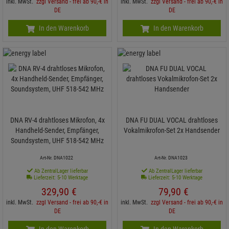
inkl. MwSt.
zzgl Versand - frei ab 90,-€ in
inkl. MwSt.
zzgl Versand - frei ab 90,-€ in
DE
DE
In den Warenkorb
In den Warenkorb
DNA RV-4 drahtloses Mikrofon, 4x
DNA FU DUAL VOCAL drahtloses
Handheld-Sender, Empfänger,
Vokalmikrofon-Set 2x Handsender
Soundsystem, UHF 518-542 MHz
Art-Nr. DNA1022
Art-Nr. DNA1023
Ab ZentralLager lieferbar
Ab ZentralLager lieferbar
Lieferzeit: 5-10 Werktage
Lieferzeit: 5-10 Werktage
329,
90
€
79,
90
€
inkl. MwSt.
zzgl Versand - frei ab 90,-€ in
inkl. MwSt.
zzgl Versand - frei ab 90,-€ in
DE
DE