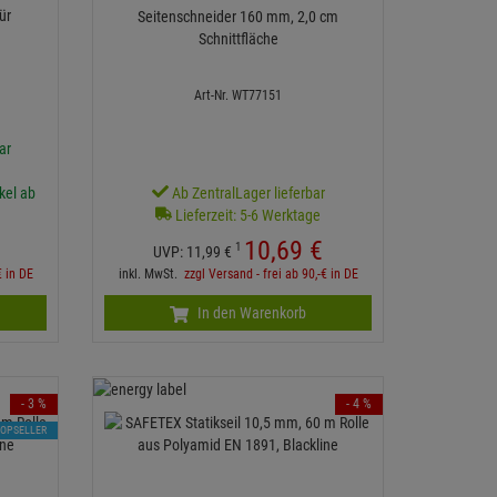
ür
Seitenschneider 160 mm, 2,0 cm
Schnittfläche
Art-Nr. WT77151
ar
ikel ab
Ab ZentralLager lieferbar
Lieferzeit: 5-6 Werktage
10,
69
€
1
UVP:
11,
99
€
€ in DE
inkl. MwSt.
zzgl Versand - frei ab 90,-€ in DE
In den Warenkorb
- 3 %
- 4 %
TOPSELLER