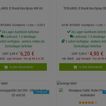
LANOL D Druck-Gas-Spray 400 ml
TESLANOL D Druck-Gas-Spray 20
. WT26003
Grundpreis: 1 Liter =
15,
50
€
Art-Nr. WT26002
Grundpreis: 1 Liter =
Ab Lager Aschheim lieferbar
Ab Lager Aschheim lieferb
Lieferzeit: 1-3 Werktage
Lieferzeit: 1-3 Werktage
ofort verfügbar , weitere Artikel ab
2 sofort verfügbar , weitere Art
Zentrallager lieferbar
Zentrallager lieferbar
6,
20
€
4,
90
€
1
1
UVP:
6,
99
€
UVP:
5,
99
€
 MwSt.
zzgl Versand - frei ab 90,-€ in DE
inkl. MwSt.
zzgl Versand - frei ab 90,-
In den Warenkorb
In den Warenkorb
TOPSELLER
2