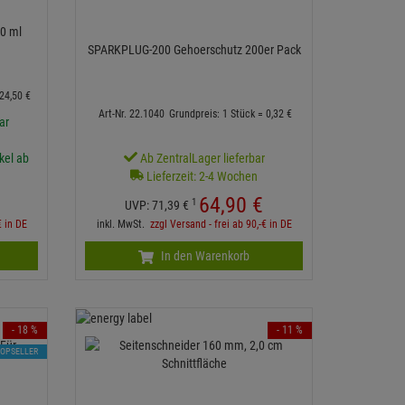
0 ml
SPARKPLUG-200 Gehoerschutz 200er Pack
24,
50
€
Art-Nr. 22.1040
Grundpreis: 1 Stück =
0,
32
€
ar
ikel ab
Ab ZentralLager lieferbar
Lieferzeit: 2-4 Wochen
64,
90
€
1
UVP:
71,
39
€
€ in DE
inkl. MwSt.
zzgl Versand - frei ab 90,-€ in DE
In den Warenkorb
- 18 %
- 11 %
TOPSELLER