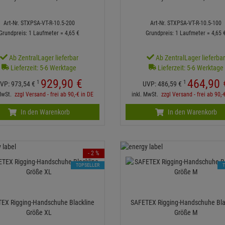
Art-Nr. STXPSA-VT-R-10.5-200
Art-Nr. STXPSA-VT-R-10.5-100
Grundpreis: 1 Laufmeter =
4,
65
€
Grundpreis: 1 Laufmeter =
4,
65
Ab ZentralLager lieferbar
Ab ZentralLager lieferba
Lieferzeit: 5-6 Werktage
Lieferzeit: 5-6 Werktage
929,
90
€
464,
90
1
1
VP:
973,
54
€
UVP:
486,
59
€
 MwSt.
zzgl Versand - frei ab 90,-€ in DE
inkl. MwSt.
zzgl Versand - frei ab 90,-
In den Warenkorb
In den Warenkorb
- 2 %
TOPSELLER
EX Rigging-Handschuhe Blackline
SAFETEX Rigging-Handschuhe Bla
Größe XL
Größe M