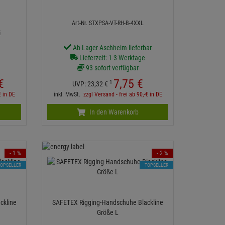
Art-Nr. STXPSA-VT-RH-B-4XXL
€
Ab Lager Aschheim lieferbar
r
Lieferzeit: 1-3 Werktage
93 sofort verfügbar
€
7,
75
€
1
UVP:
23,
32
€
€ in DE
inkl. MwSt.
zzgl Versand - frei ab 90,-€ in DE
In den Warenkorb
- 1 %
- 2 %
TOPSELLER
TOPSELLER
ckline
SAFETEX Rigging-Handschuhe Blackline
Größe L