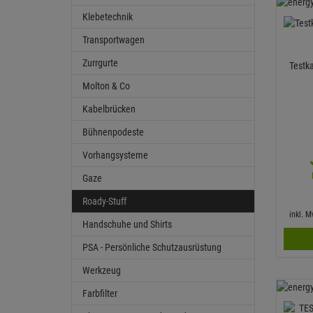
Klebetechnik
Transportwagen
Zurrgurte
Testk
Molton & Co
Kabelbrücken
Bühnenpodeste
Vorhangsysteme
Gaze
Roady-Stuff
inkl. 
Handschuhe und Shirts
PSA - Persönliche Schutzausrüstung
Werkzeug
Farbfilter