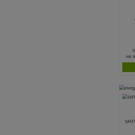
U
inkl.
SAFET