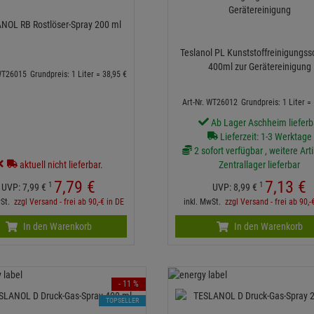
NOL RB Rostlöser-Spray 200 ml
Teslanol PL Kunststoffreinigungs
400ml zur Gerätereinigung
 WT26015
Grundpreis: 1 Liter =
38,
95
€
Art-Nr. WT26012
Grundpreis: 1 Liter =
Ab Lager Aschheim lieferb
Lieferzeit: 1-3 Werktage
2 sofort verfügbar , weitere Art
aktuell nicht lieferbar.
Zentrallager lieferbar
7,
79
€
7,
13
€
1
1
UVP:
7,
99
€
UVP:
8,
99
€
wSt.
zzgl Versand - frei ab 90,-€ in DE
inkl. MwSt.
zzgl Versand - frei ab 90,-
In den Warenkorb
In den Warenkorb
- 11 %
TOPSELLER