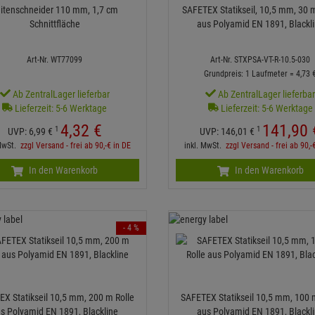
itenschneider 110 mm, 1,7 cm
SAFETEX Statikseil, 10,5 mm, 30 m
Schnittfläche
aus Polyamid EN 1891, Blackl
Art-Nr. WT77099
Art-Nr. STXPSA-VT-R-10.5-030
Grundpreis: 1 Laufmeter =
4,
73
Ab ZentralLager lieferbar
Ab ZentralLager lieferba
Lieferzeit: 5-6 Werktage
Lieferzeit: 5-6 Werktage
4,
32
€
141,
90
1
1
UVP:
6,
99
€
UVP:
146,
01
€
 MwSt.
zzgl Versand - frei ab 90,-€ in DE
inkl. MwSt.
zzgl Versand - frei ab 90,-
In den Warenkorb
In den Warenkorb
- 4 %
X Statikseil 10,5 mm, 200 m Rolle
SAFETEX Statikseil 10,5 mm, 100 
s Polyamid EN 1891, Blackline
aus Polyamid EN 1891, Blackl