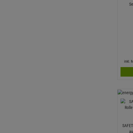
Se
inkl.
SAFETE
au