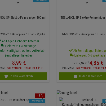
OL SP Elektro-Feinreiniger 400 ml
TESLANOL SP Elektro-Feinreiniger
. WT26018
Grundpreis: 1 Liter =
22,
48
€
Art-Nr. WT26017
Grundpreis: 1 Liter =
Ab Lager Aschheim lieferbar
Lieferzeit: 1-3 Werktage
ofort verfügbar , weitere Artikel ab
Ab ZentralLager lieferba
Zentrallager lieferbar
Lieferzeit: 5-6 Werktage
8,
99
€
4,
85
€
1
UVP:
7,
99
€
 MwSt.
zzgl Versand - frei ab 90,-€ in DE
inkl. MwSt.
zzgl Versand - frei ab 90,-
In den Warenkorb
In den Warenkorb
- 3 %
TOPSELLER