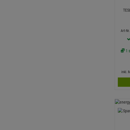
TES
Art-Nr
1 s
inkl.