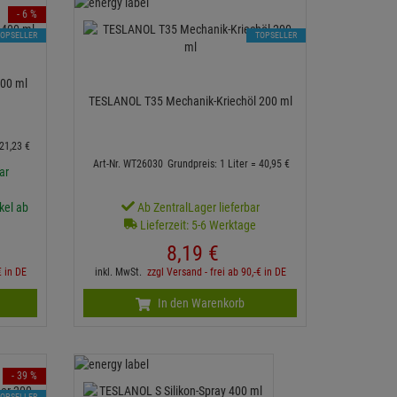
- 6 %
TOPSELLER
TOPSELLER
400 ml
TESLANOL T35 Mechanik-Kriechöl 200 ml
21,
23
€
Art-Nr. WT26030
Grundpreis: 1 Liter =
40,
95
€
ar
ikel ab
Ab ZentralLager lieferbar
Lieferzeit: 5-6 Werktage
8,
19
€
€ in DE
inkl. MwSt.
zzgl Versand - frei ab 90,-€ in DE
In den Warenkorb
- 39 %
TOPSELLER