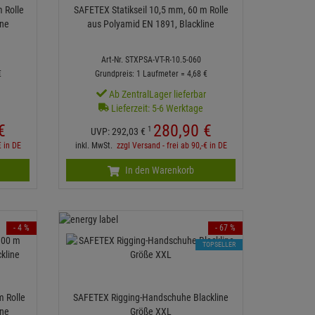
 Rolle
SAFETEX Statikseil 10,5 mm, 60 m Rolle
ine
aus Polyamid EN 1891, Blackline
Art-Nr. STXPSA-VT-R-10.5-060
€
Grundpreis: 1 Laufmeter =
4,
68
€
r
Ab ZentralLager lieferbar
Lieferzeit: 5-6 Werktage
€
280,
90
€
1
UVP:
292,
03
€
€ in DE
inkl. MwSt.
zzgl Versand - frei ab 90,-€ in DE
In den Warenkorb
- 4 %
- 67 %
TOPSELLER
m Rolle
SAFETEX Rigging-Handschuhe Blackline
ine
Größe XXL