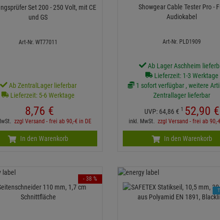
Showgear Cable Tester Pro - F
gsprüfer Set 200 - 250 Volt, mit CE
Audiokabel
und GS
Art-Nr. PLD1909
Art-Nr. WT77011
Ab Lager Aschheim lieferb
Lieferzeit: 1-3 Werktage
Ab ZentralLager lieferbar
1 sofort verfügbar , weitere Art
Lieferzeit: 5-6 Werktage
Zentrallager lieferbar
8,
76
€
52,
90
€
1
UVP:
64,
86
€
 MwSt.
zzgl Versand - frei ab 90,-€ in DE
inkl. MwSt.
zzgl Versand - frei ab 90,-
In den Warenkorb
In den Warenkorb
- 38 %