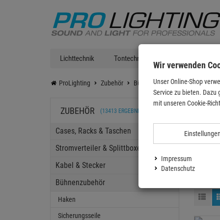
Lichttechnik
Tontechnik
DJ Equipment
Wir verwenden Co
Unser Online-Shop verwe
ProLighting
Zubehör
Bühnenzubehör
Roady-Stuff
Service zu bieten. Dazu 
Road
mit unseren Cookie-Richt
ZUBEHÖR
(13413 ERGEBNISSE)
Cases, Racks & Taschen
Einstellunge
Hands
Stromverteiler & Splittboxen
Impressum
Kabel & Stecker
Datenschutz
Bühnenzubehör
Haken
Sicherungsseile