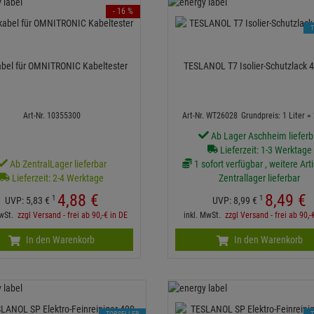
- 16 %
abel für OMNITRONIC Kabeltester
TESLANOL T7 Isolier-Schutzlack 
Art-Nr. 10355300
Art-Nr. WT26028
Grundpreis: 1 Liter =
Ab Lager Aschheim lieferb
Lieferzeit: 1-3 Werktage
Ab ZentralLager lieferbar
1 sofort verfügbar , weitere Art
Lieferzeit: 2-4 Werktage
Zentrallager lieferbar
4,
88
€
8,
49
€
1
1
UVP:
5,
83
€
UVP:
8,
99
€
MwSt.
zzgl Versand - frei ab 90,-€ in DE
inkl. MwSt.
zzgl Versand - frei ab 90,-
In den Warenkorb
In den Warenkorb
TOPSELLER