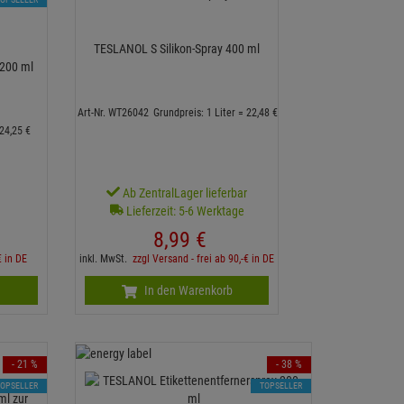
TESLANOL S Silikon-Spray 400 ml
 200 ml
Art-Nr. WT26042
Grundpreis: 1 Liter =
22,
48
€
24,
25
€
r
Ab ZentralLager lieferbar
Lieferzeit: 5-6 Werktage
8,
99
€
€ in DE
inkl. MwSt.
zzgl Versand - frei ab 90,-€ in DE
In den Warenkorb
- 21 %
- 38 %
TOPSELLER
TOPSELLER