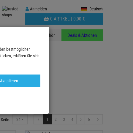
Anmelden
Anmelden
Deutsch
WARENKORB
0 ARTIKEL |
0,
00
€
AUFKLAPPEN
n
Stative
Zubehör
Deals & Aktionen
 den bestmöglichen
icken, erklären Sie sich
Akzeptieren
Werkzeug
24
1
2
3
4
5
6
 Seite: