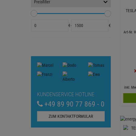
Preisfilter
TESLA
€
-
€
Art-Nr.
inkl. M
KUNDENSERVICE HOTLINE
+49 89 90 77 869 - 0
ZUM KONTAKTFORMULAR