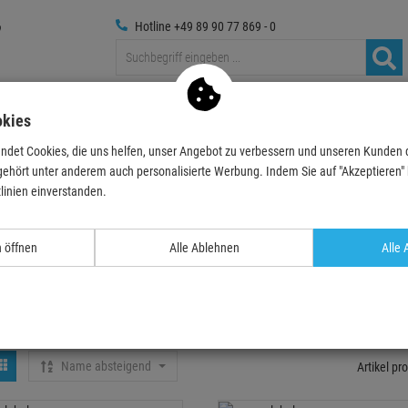
Hotline +49 89 90 77 869 - 0
Traversen
Foto
Medientechnik
Deko & Textilpflanze
okies
ndet Cookies, die uns helfen, unser Angebot zu verbessern und unseren Kunden
gehört unter anderem auch personalisierte Werbung. Indem Sie auf "Akzeptieren" kl
y-Stuff
linien einverstanden.
n öffnen
Alle Ablehnen
Alle 
chuhe und Shirts
PSA - Persönliche
Schutzausrüstung
Name absteigend
Artikel pro