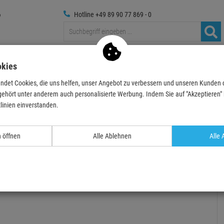
Hotline +49 89 90 77 869 - 0
Traversen
Foto
Medientechnik
Deko & Textilpfl
okies
ndet Cookies, die uns helfen, unser Angebot zu verbessern und unseren Kunden
ecker
Audiomulticore
Stagewheel
DAP-Audio CobraX Stagewheel 24/8 M
gehört unter anderem auch personalisierte Werbung. Indem Sie auf "Akzeptieren" kl
linien einverstanden.
- 41 %
n öffnen
Alle Ablehnen
Alle 