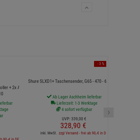
- 3 %
PC Notebook
Shure SLXD1+ Taschensender, G65 - 470 - 606 MHz
ler + 2x Alto
10
Ab Lager Aschheim lieferbar
eferbar
Lieferzeit: 1-3 Werktage
2 sofort v
›
ktage
4 sofort verfügbar
ar
UVP:
339,
00
€
328,
90
€
€
inkl. MwSt.
zzgl Versand - frei ab 90,-€ in DE
inkl. 
ab 90,-€ in DE