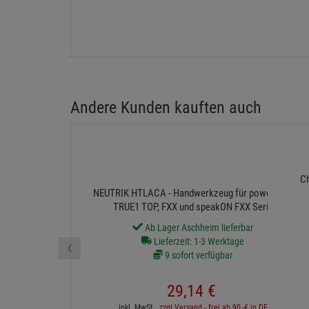
Andere Kunden kauften auch
Ch
NEUTRIK HTLACA - Handwerkzeug für powerCON
TRUE1 TOP, FXX und speakON FXX Serie
Ab Lager Aschheim lieferbar
‹
Lieferzeit: 1-3 Werktage
9 sofort verfügbar
29,
14
€
inkl. MwSt.
zzgl Versand - frei ab 90,-€ in DE