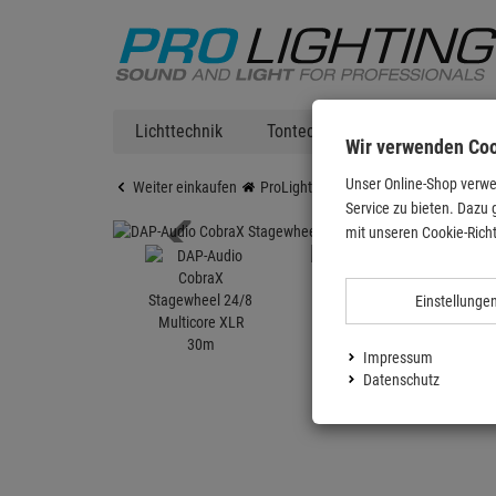
Lichttechnik
Tontechnik
DJ Equipment
Wir verwenden Co
Unser Online-Shop verwe
Weiter einkaufen
ProLighting
Zubehör
Kabel & St
Service zu bieten. Dazu 
mit unseren Cookie-Richt
Einstellunge
Impressum
Datenschutz