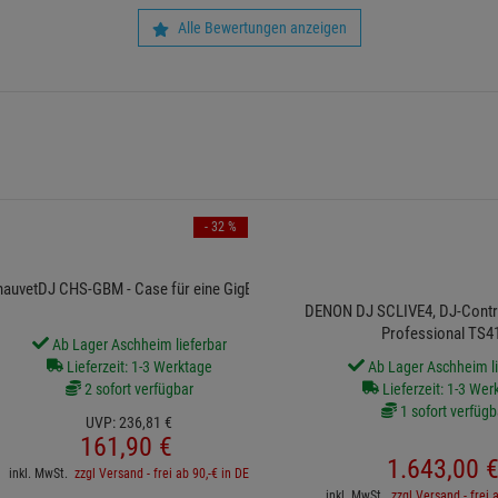
Alle Bewertungen anzeigen
- 32 %
auvetDJ CHS-GBM - Case für eine GigBAR
DENON DJ SCLIVE4, DJ-Control
Professional TS4
Ab Lager Aschheim lieferbar
Lieferzeit: 1-3 Werktage
Ab Lager Aschheim li
2 sofort verfügbar
Lieferzeit: 1-3 Wer
1 sofort verfügb
UVP:
236,
81
€
161,
90
€
1.643,
00
inkl. MwSt.
zzgl Versand - frei ab 90,-€ in DE
inkl. MwSt.
zzgl Versand - frei 