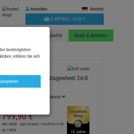
Anmelden
Anmelden
Deutsch
WARENKORB
0 ARTIKEL |
0,
00
€
AUFKLAPPEN
anzen
Stative
Zubehör
Deals & Aktionen
 den bestmöglichen
ulticore XLR 30m
icken, erklären Sie sich
DAP-Audio CobraX Stagewheel 24/8
Akzeptieren
Multicore XLR 30m
Artikel-Nummer:
PLD961230
Finanzierung ab
14,45 EUR
/ Monat
2
UVP:
1.362,
55
€
799,
90
€
inkl. MwSt.
zzgl Versand - Frachtfrei in DE
ab 1'000€