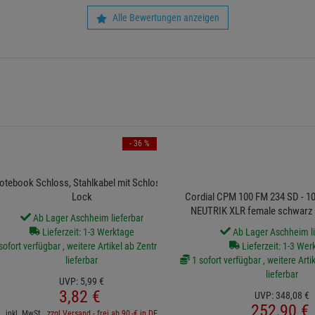
Alle Bewertungen anzeigen
- 36 %
otebook Schloss, Stahlkabel mit Schloss, Key
Lock
Cordial CPM 100 FM 234 SD - 1
NEUTRIK XLR female schwarz 
Ab Lager Aschheim lieferbar
Lieferzeit: 1-3 Werktage
Ab Lager Aschheim li
sofort verfügbar , weitere Artikel ab Zentrallager
Lieferzeit: 1-3 Wer
lieferbar
1 sofort verfügbar , weitere Arti
lieferbar
UVP:
5,
99
€
3,
82
€
UVP:
348,
08
€
252,
90
€
inkl. MwSt.
zzgl Versand - frei ab 90,-€ in DE