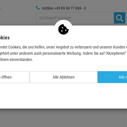
Hotline +49 89 90 77 869 - 0
Traversen
Foto
Medientechnik
Deko & Textilpfl
okies
ndet Cookies, die uns helfen, unser Angebot zu verbessern und unseren Kunden
ecker
Audiomulticore
Stagewheel
DAP-Audio CobraX Stagewheel 32/8 M
gehört unter anderem auch personalisierte Werbung. Indem Sie auf "Akzeptieren" kl
linien einverstanden.
- 41 %
n öffnen
Alle Ablehnen
Alle 