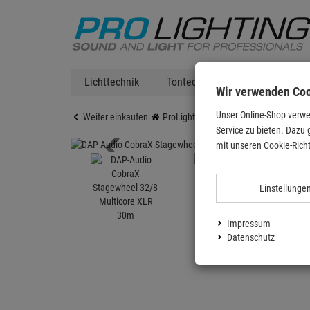
Lichttechnik
Tontechnik
DJ Equipment
Wir verwenden Co
Unser Online-Shop verwe
Weiter einkaufen
ProLighting
Zubehör
Kabel & St
Service zu bieten. Dazu 
mit unseren Cookie-Richt
Einstellunge
Impressum
Datenschutz