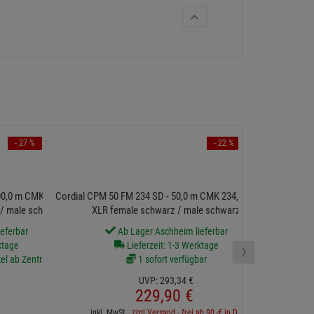
- 27 %
- 22 %
NEUTRIK HTF
00,0 m CMK 234,
Cordial CPM 50 FM 234 SD - 50,0 m CMK 234, NEUTRIK
/ male schwar
XLR female schwarz / male schwarz
eferbar
Ab Lager Aschheim lieferbar
7 sofort v
›
ktage
Lieferzeit: 1-3 Werktage
kel ab Zentrallager
1 sofort verfügbar
UVP:
293,
34
€
229,
90
€
inkl. 
inkl. MwSt.
zzgl Versand - frei ab 90,-€ in DE