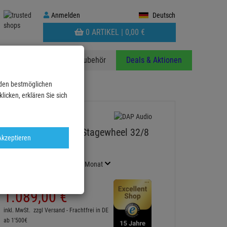
Anmelden
Anmelden
Deutsch
WARENKORB
0 ARTIKEL |
0,
00
€
AUFKLAPPEN
anzen
Stative
Zubehör
Deals & Aktionen
 den bestmöglichen
ulticore XLR 30m
icken, erklären Sie sich
DAP-Audio CobraX Stagewheel 32/8
Akzeptieren
Multicore XLR 30m
Artikel-Nummer:
PLD961330
Finanzierung ab
19,67 EUR
/ Monat
2
UVP:
1.838,
55
€
1.089,
00
€
inkl. MwSt.
zzgl Versand - Frachtfrei in DE
ab 1'500€