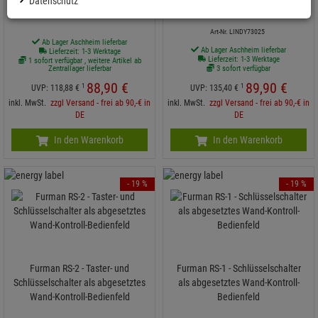
Datenschutz
Art-Nr. pl50309
Schaltern
Art-Nr. LINDY73025
Ab Lager Aschheim lieferbar
Ab Lager Aschheim lieferbar
Lieferzeit: 1-3 Werktage
Lieferzeit: 1-3 Werktage
1 sofort verfügbar , weitere Artikel ab
Zentrallager lieferbar
3 sofort verfügbar
88,
90
€
89,
90
€
1
1
UVP:
118,
88
€
UVP:
135,
40
€
inkl. MwSt.
zzgl Versand - frei ab 90,-€ in
inkl. MwSt.
zzgl Versand - frei ab 90,-€ in
DE
DE
In den Warenkorb
In den Warenkorb
- 19 %
- 19 %
Furman RS-2 - Taster- und
Furman RS-1 - Schlüsselschalter
Schlüsselschalter als abgesetztes
als abgesetztes Wand-Kontroll-
Wand-Kontroll-Bedienfeld
Bedienfeld