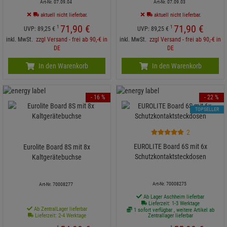
Art-Nr. 07.09.04
Art-Nr. 07.09.03
aktuell nicht lieferbar.
aktuell nicht lieferbar.
71,
90
€
71,
90
€
1
1
UVP:
89,
25
€
UVP:
89,
25
€
inkl. MwSt.
zzgl Versand - frei ab 90,-€ in
inkl. MwSt.
zzgl Versand - frei ab 90,-€ in
DE
DE
In den Warenkorb
In den Warenkorb
- 16 %
- 22 %
TOPSELLER
2
EUROLITE Board 6S mit 6x
Eurolite Board 8S mit 8x
Schutzkontaktsteckdosen
Kaltgerätebuchse
Art-Nr. 70008275
Art-Nr. 70008277
Ab Lager Aschheim lieferbar
Lieferzeit: 1-3 Werktage
Ab ZentralLager lieferbar
1 sofort verfügbar , weitere Artikel ab
Lieferzeit: 2-4 Werktage
Zentrallager lieferbar