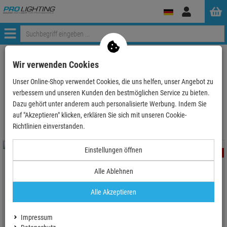
Anmelden
Menü
ProLighting
Zubehör
Stromverteiler & Splittboxen
Schaltpanels
Wir verwenden Cookies
Unser Online-Shop verwendet Cookies, die uns helfen, unser Angebot zu
verbessern und unseren Kunden den bestmöglichen Service zu bieten.
Schaltpanels
Dazu gehört unter anderem auch personalisierte Werbung. Indem Sie
auf "Akzeptieren" klicken, erklären Sie sich mit unseren Cookie-
Richtlinien einverstanden.
Einstellungen öffnen
- 25 %
- 34 %
TOPSELLER
Alle Ablehnen
1
Showgear DJSwitch 8
Alle Akzeptieren
LINDY 73025 8-Fach
Impressum
Schutzkontakt Verteiler, 19", mit