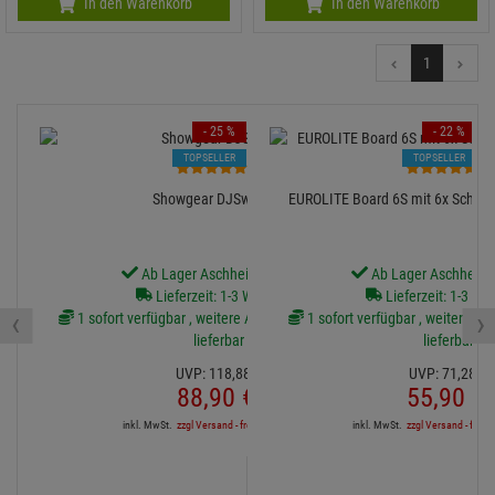
In den Warenkorb
In den Warenkorb
1
- 25 %
- 22 %
TOPSELLER
TOPSELLER
1
2
Showgear DJSwitch 8
EUROLITE Board 6S mit 6x Schutz
Ab Lager Aschheim lieferbar
Ab Lager Aschheim l
Lieferzeit: 1-3 Werktage
Lieferzeit: 1-3 We
‹
›
1 sofort verfügbar , weitere Artikel ab Zentrallager
1 sofort verfügbar , weitere Art
lieferbar
lieferbar
UVP:
118,
88
€
UVP:
71,
28
€
88,
90
€
55,
90
€
inkl. MwSt.
zzgl Versand - frei ab 90,-€ in DE
inkl. MwSt.
zzgl Versand - frei a