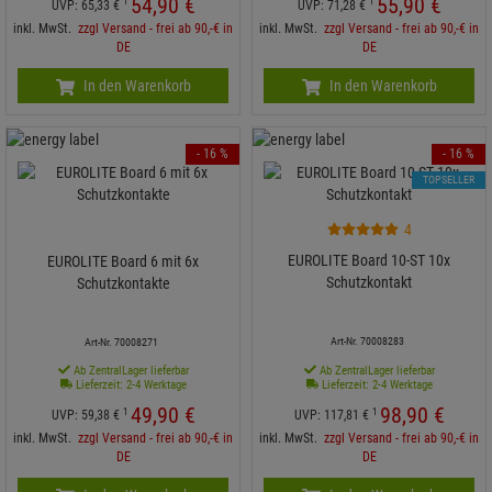
54,
90
€
55,
90
€
1
1
UVP:
65,
33
€
UVP:
71,
28
€
inkl. MwSt.
zzgl Versand - frei ab 90,-€ in
inkl. MwSt.
zzgl Versand - frei ab 90,-€ in
DE
DE
In den Warenkorb
In den Warenkorb
- 16 %
- 16 %
TOPSELLER
4
EUROLITE Board 10-ST 10x
EUROLITE Board 6 mit 6x
Schutzkontakt
Schutzkontakte
Art-Nr. 70008283
Art-Nr. 70008271
Ab ZentralLager lieferbar
Ab ZentralLager lieferbar
Lieferzeit: 2-4 Werktage
Lieferzeit: 2-4 Werktage
49,
90
€
98,
90
€
1
1
UVP:
59,
38
€
UVP:
117,
81
€
inkl. MwSt.
zzgl Versand - frei ab 90,-€ in
inkl. MwSt.
zzgl Versand - frei ab 90,-€ in
DE
DE