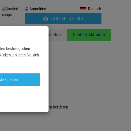
Anmelden
Anmelden
Deutsch
WARENKORB
0 ARTIKEL |
0,
00
€
AUFKLAPPEN
anzen
Stative
Zubehör
Deals & Aktionen
 den bestmöglichen
icken, erklären Sie sich
Akzeptieren
, 3er Pack
em Artikel und helfen Sie anderen bei deren