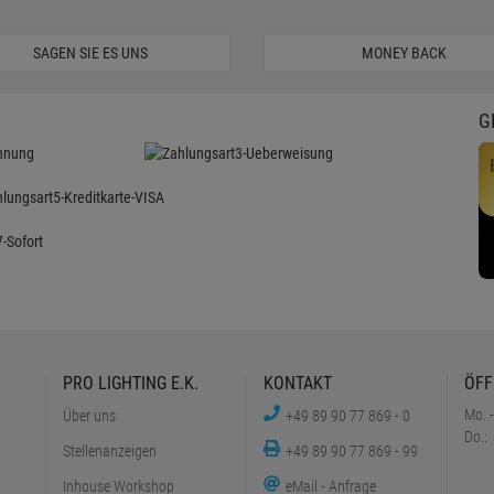
SAGEN SIE ES UNS
MONEY BACK
G
PRO LIGHTING E.K.
KONTAKT
ÖFF
Mo. -
Über uns
+49 89 90 77 869 - 0
Do.:
Stellenanzeigen
+49 89 90 77 869 - 99
Inhouse Workshop
eMail - Anfrage