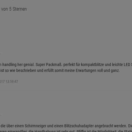
von 5 Sternen
.
 handling her genial. Super Packmaß. perfekt für kompaktblitze und leichte LED 
 ist so wie beschrieben und erfüllt somit meine Erwartungen voll und ganz.
2017 13:59:47
.
n, die über einen Schirmneiger und einen Blitzschuhadapter angebracht werden. Die 
ren einwandfrei, die Handhabung ist sehr gut. Pfiffig ist die Möglichkeit, die St