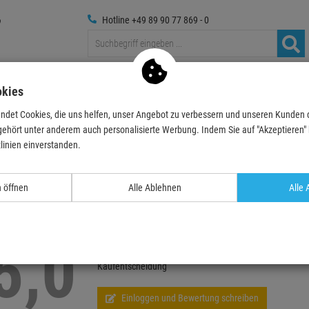
Hotline +49 89 90 77 869 - 0
Traversen
Foto
Medientechnik
Deko & Textilpfl
okies
ndet Cookies, die uns helfen, unser Angebot zu verbessern und unseren Kunden
gehört unter anderem auch personalisierte Werbung. Indem Sie auf "Akzeptieren" kl
linien einverstanden.
Echte
Bewertungen
n öffnen
Alle Ablehnen
Alle 
Manfrotto 1051BAC-3 Stativ Mini Compact AC Schwarz
5,0
Schreiben Sie jetzt Ihre persönliche Erfahrung mit dies
Kaufentscheidung
Einloggen und Bewertung schreiben