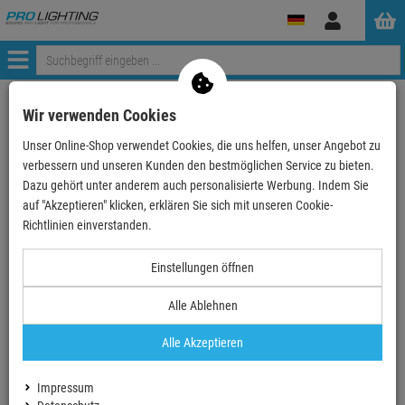
Anmelden
Menü
Mein Warenkorb
Wir verwenden Cookies
0 Artikel im Warenkorb
Unser Online-Shop verwendet Cookies, die uns helfen, unser Angebot zu
Zur Kasse
verbessern und unseren Kunden den bestmöglichen Service zu bieten.
Dazu gehört unter anderem auch personalisierte Werbung. Indem Sie
Ihr Warenkorb ist momentan leer.
auf "Akzeptieren" klicken, erklären Sie sich mit unseren Cookie-
Richtlinien einverstanden.
SICHER UND BEQUEM BEZAHLEN
Einstellungen öffnen
Alle Ablehnen
Alle Akzeptieren
Impressum
GEPRÜFTER SHOP