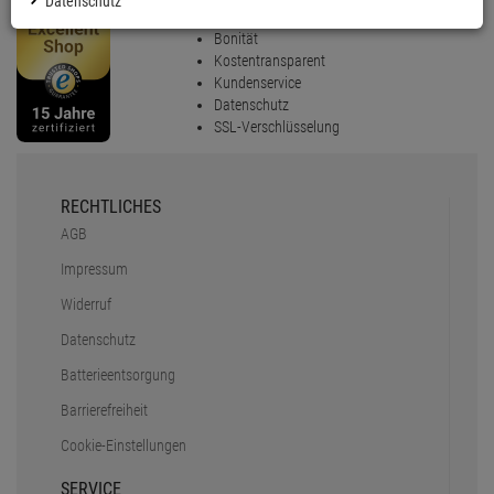
Datenschutz
Sicher einkaufen mit Trusted Shops
Bonität
Kostentransparent
Kundenservice
Datenschutz
SSL-Verschlüsselung
RECHTLICHES
AGB
Impressum
Widerruf
Datenschutz
Batterieentsorgung
Barrierefreiheit
Cookie-Einstellungen
SERVICE