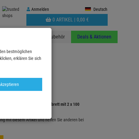
Anmelden
Anmelden
Deutsch
WARENKORB
0 ARTIKEL |
0,
00
€
AUFKLAPPEN
anzen
Stative
Zubehör
Deals & Aktionen
 den bestmöglichen
icken, erklären Sie sich
Akzeptieren
81022 - EUROTRUSS Rollenbrett mit 2 x 100
rung mit diesem Artikel und helfen Sie anderen bei