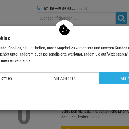
Hotline +49 89 90 77 869 - 0
Traversen
Foto
Medientechnik
Deko & Textilpfl
okies
ndet Cookies, die uns helfen, unser Angebot zu verbessern und unseren Kunden
gehört unter anderem auch personalisierte Werbung. Indem Sie auf "Akzeptieren" kl
linien einverstanden.
Echte
Bewertungen
n öffnen
Alle Ablehnen
Alle 
ah Accessories EUROTRUSS ROLL BOARD 3
0
mm Rollen
Schreiben Sie jetzt Ihre persönliche Erfah
deren Kaufentscheidung