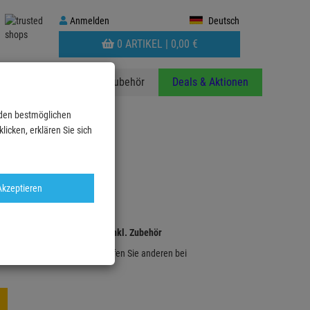
Anmelden
Anmelden
Deutsch
WARENKORB
0 ARTIKEL |
0,
00
€
AUFKLAPPEN
anzen
Stative
Zubehör
Deals & Aktionen
 den bestmöglichen
icken, erklären Sie sich
Akzeptieren
er und leiser Kesselsauger inkl. Zubehör
rung mit diesem Artikel und helfen Sie anderen bei