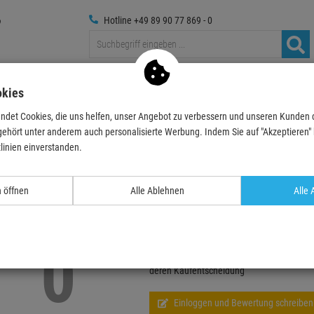
Hotline +49 89 90 77 869 - 0
Traversen
Foto
Medientechnik
Deko & Textilpfl
okies
ndet Cookies, die uns helfen, unser Angebot zu verbessern und unseren Kunden
gehört unter anderem auch personalisierte Werbung. Indem Sie auf "Akzeptieren" kl
linien einverstanden.
Echte
Bewertungen
n öffnen
Alle Ablehnen
Alle 
TASKI AERO 8 - Kompakter, leistungsstark
0
Schreiben Sie jetzt Ihre persönliche Erfah
deren Kaufentscheidung
Einloggen und Bewertung schreiben