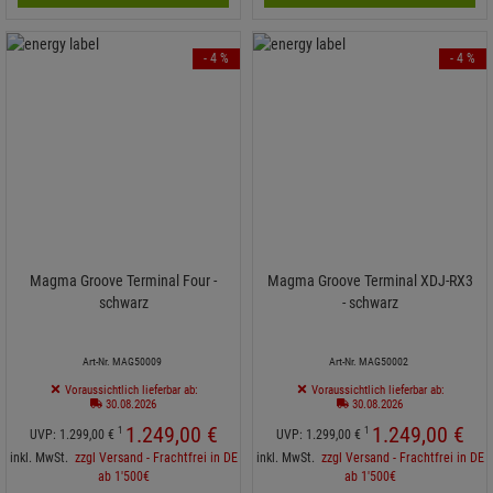
- 4 %
- 4 %
Magma Groove Terminal Four -
Magma Groove Terminal XDJ-RX3
schwarz
- schwarz
Art-Nr. MAG50009
Art-Nr. MAG50002
Voraussichtlich lieferbar ab:
Voraussichtlich lieferbar ab:
30.08.2026
30.08.2026
1.249,
00
€
1.249,
00
€
1
1
UVP:
1.299,
00
€
UVP:
1.299,
00
€
inkl. MwSt.
zzgl Versand - Frachtfrei in DE
inkl. MwSt.
zzgl Versand - Frachtfrei in DE
ab 1'500€
ab 1'500€