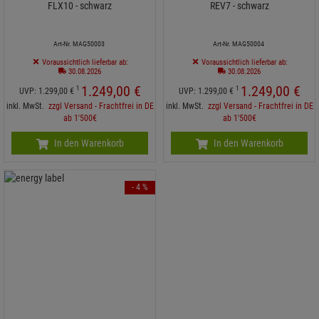
FLX10 - schwarz
REV7 - schwarz
Art-Nr. MAG50003
Art-Nr. MAG50004
Voraussichtlich lieferbar ab:
Voraussichtlich lieferbar ab:
30.08.2026
30.08.2026
1.249,
00
€
1.249,
00
€
1
1
UVP:
1.299,
00
€
UVP:
1.299,
00
€
inkl. MwSt.
zzgl Versand - Frachtfrei in DE
inkl. MwSt.
zzgl Versand - Frachtfrei in DE
ab 1'500€
ab 1'500€
In den Warenkorb
In den Warenkorb
- 4 %