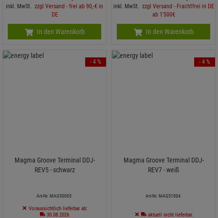
inkl. MwSt.
zzgl Versand - frei ab 90,-€ in
inkl. MwSt.
zzgl Versand - Frachtfrei in DE
DE
ab 1'500€
In den Warenkorb
In den Warenkorb
- 4 %
- 4 %
Magma Groove Terminal DDJ-
Magma Groove Terminal DDJ-
REV5 - schwarz
REV7 - weiß
Art-Nr. MAG50005
Art-Nr. MAG51004
Voraussichtlich lieferbar ab:
30.08.2026
aktuell nicht lieferbar.