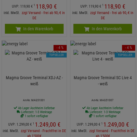
118,
90
€
118,
90
€
1
1
UVP:
119,
90
€
UVP:
119,
90
€
inkl. MwSt.
zzgl Versand - frei ab 90,-€ in
inkl. MwSt.
zzgl Versand - frei ab 90,-€ in
DE
DE
In den Warenkorb
In den Warenkorb
- 4 %
- 4 %
TOPSELLER
TOPSELLER
Magma Groove Terminal XDJ-AZ -
Magma Groove Terminal SC Live 4
weiß
- weiß
Art-Nr. MAG51001
Art-Nr. MAG51007
Ab Lager Aschheim lieferbar
Ab Lager Aschheim lieferbar
Lieferzeit: 1-3 Werktage
Lieferzeit: 1-3 Werktage
1 sofort verfügbar
1 sofort verfügbar
1.249,
00
€
1.249,
00
€
1
1
UVP:
1.299,
00
€
UVP:
1.299,
00
€
inkl. MwSt.
zzgl Versand - Frachtfrei in DE
inkl. MwSt.
zzgl Versand - Frachtfrei in DE
ab 1'500€
ab 1'500€