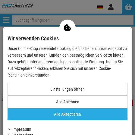
Anmelden
Menü
ProLighting
Deals & Aktionen
Magma Groove Terminal
Wir verwenden Cookies
Unser Online-Shop verwendet Cookies, die uns helfen, unser Angebot zu
verbessern und unseren Kunden den bestmöglichen Service zu bieten.
Dazu gehört unter anderem auch personalisierte Werbung. Indem Sie
auf "Akzeptieren" klicken, erklären Sie sich mit unseren Cookie-
Magma Groove Terminal
Richtlinien einverstanden.
Einstellungen öffnen
Alle Ablehnen
- 1 %
TOPSELLER
Alle Akzeptieren
Impressum
Magma Groove Terminal Generic -
Magma Groove Terminal