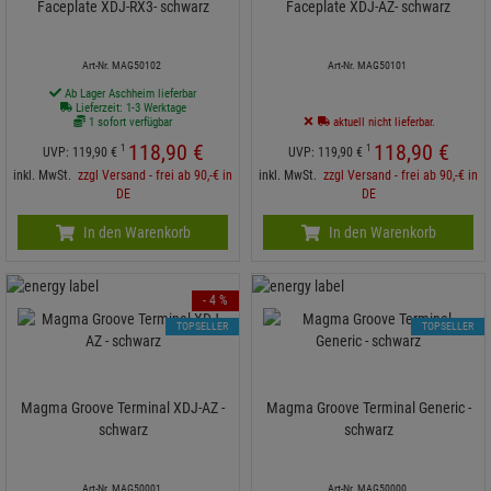
Faceplate XDJ-RX3- schwarz
Faceplate XDJ-AZ- schwarz
Art-Nr. MAG50102
Art-Nr. MAG50101
Ab Lager Aschheim lieferbar
Lieferzeit: 1-3 Werktage
1 sofort verfügbar
aktuell nicht lieferbar.
118,
90
€
118,
90
€
1
1
UVP:
119,
90
€
UVP:
119,
90
€
inkl. MwSt.
zzgl Versand - frei ab 90,-€ in
inkl. MwSt.
zzgl Versand - frei ab 90,-€ in
DE
DE
In den Warenkorb
In den Warenkorb
- 4 %
TOPSELLER
TOPSELLER
Magma Groove Terminal XDJ-AZ -
Magma Groove Terminal Generic -
schwarz
schwarz
Art-Nr. MAG50001
Art-Nr. MAG50000