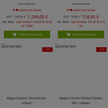
Art-Nr. MAG51005
Art-Nr. MAG50108
aktuell nicht lieferbar.
aktuell nicht lieferbar.
1.249,
00
€
118,
90
€
1
1
UVP:
1.299,
00
€
UVP:
119,
90
€
inkl. MwSt.
zzgl Versand - Frachtfrei in DE
inkl. MwSt.
zzgl Versand - frei ab 90,-€ in
ab 1'500€
DE
In den Warenkorb
In den Warenkorb
- 4 %
- 4 %
Magma Groove Terminal One -
Magma Groove Terminal System
schwarz
One - schwarz