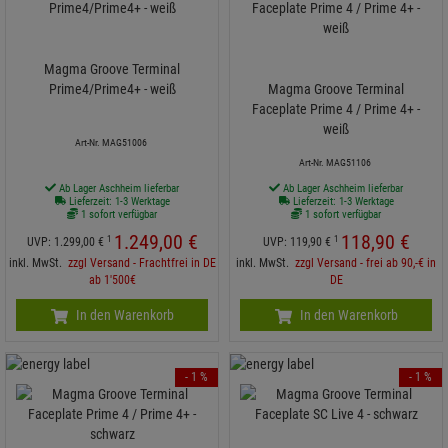
Magma Groove Terminal
Prime4/Prime4+ - weiß
Magma Groove Terminal
Faceplate Prime 4 / Prime 4+ -
weiß
Art-Nr. MAG51006
Art-Nr. MAG51106
Ab Lager Aschheim lieferbar
Ab Lager Aschheim lieferbar
Lieferzeit: 1-3 Werktage
Lieferzeit: 1-3 Werktage
1 sofort verfügbar
1 sofort verfügbar
1.249,
00
€
118,
90
€
1
1
UVP:
1.299,
00
€
UVP:
119,
90
€
inkl. MwSt.
zzgl Versand - Frachtfrei in DE
inkl. MwSt.
zzgl Versand - frei ab 90,-€ in
ab 1'500€
DE
In den Warenkorb
In den Warenkorb
- 1 %
- 1 %