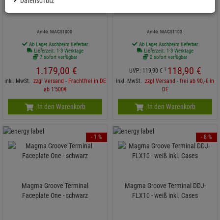
Datenschutz
weiß
Faceplate DDJ-FLX10 - weiß
Art-Nr. MAG51000
Art-Nr. MAG51103
Ab Lager Aschheim lieferbar
Ab Lager Aschheim lieferbar
Lieferzeit: 1-3 Werktage
Lieferzeit: 1-3 Werktage
7 sofort verfügbar
2 sofort verfügbar
1.179,
00
€
118,
90
€
1
UVP:
119,
90
€
inkl. MwSt.
zzgl Versand - Frachtfrei in DE
inkl. MwSt.
zzgl Versand - frei ab 90,-€ in
ab 1'500€
DE
In den Warenkorb
In den Warenkorb
- 1 %
- 8 %
Magma Groove Terminal
Magma Groove Terminal DDJ-
Faceplate One - schwarz
FLX10 - weiß inkl. Cases