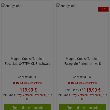
- 1 %
Magma Groove Terminal
Magma Groove Terminal
Faceplate SYSTEM ONE - schwarz
Faceplate Performer - weiß
Art-Nr. MAG50111
Art-Nr. MAG51108
aktuell nicht lieferbar.
aktuell nicht lieferbar.
119,
90
€
118,
90
€
1
UVP:
119,
90
€
inkl. MwSt.
zzgl Versand - frei ab 90,-€ in
inkl. MwSt.
zzgl Versand - frei ab 90,-€ in
DE
DE
In den Warenkorb
In den Warenkorb