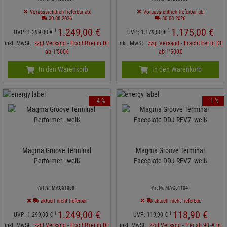
Voraussichtlich lieferbar ab:
Voraussichtlich lieferbar ab:
30.08.2026
30.08.2026
1.249,
00
€
1.175,
00
€
1
1
UVP:
1.299,
00
€
UVP:
1.179,
00
€
inkl. MwSt.
zzgl Versand - Frachtfrei in DE
inkl. MwSt.
zzgl Versand - Frachtfrei in DE
ab 1'500€
ab 1'500€
In den Warenkorb
In den Warenkorb
- 4 %
- 1 %
Magma Groove Terminal
Magma Groove Terminal
Performer - weiß
Faceplate DDJ-REV7- weiß
Art-Nr. MAG51008
Art-Nr. MAG51104
aktuell nicht lieferbar.
aktuell nicht lieferbar.
1.249,
00
€
118,
90
€
1
1
UVP:
1.299,
00
€
UVP:
119,
90
€
inkl. MwSt.
zzgl Versand - Frachtfrei in DE
inkl. MwSt.
zzgl Versand - frei ab 90,-€ in