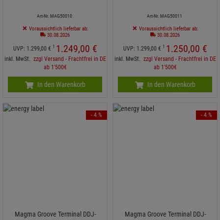
Art-Nr. MAG50010
Art-Nr. MAG50011
Voraussichtlich lieferbar ab:
Voraussichtlich lieferbar ab:
30.08.2026
30.08.2026
1.249,
00
€
1.250,
00
€
1
1
UVP:
1.299,
00
€
UVP:
1.299,
00
€
inkl. MwSt.
zzgl Versand - Frachtfrei in DE
inkl. MwSt.
zzgl Versand - Frachtfrei in DE
ab 1'500€
ab 1'500€
In den Warenkorb
In den Warenkorb
- 4 %
- 4 %
Magma Groove Terminal DDJ-
Magma Groove Terminal DDJ-