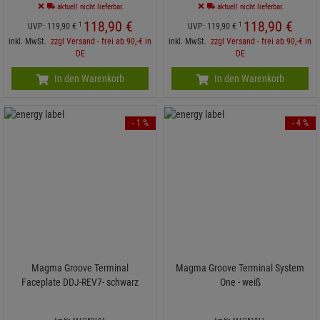
aktuell nicht lieferbar.
aktuell nicht lieferbar.
118,
90
€
118,
90
€
1
1
UVP:
119,
90
€
UVP:
119,
90
€
inkl. MwSt.
zzgl Versand - frei ab 90,-€ in
inkl. MwSt.
zzgl Versand - frei ab 90,-€ in
DE
DE
In den Warenkorb
In den Warenkorb
- 1 %
- 4 %
Magma Groove Terminal
Magma Groove Terminal System
Faceplate DDJ-REV7- schwarz
One - weiß