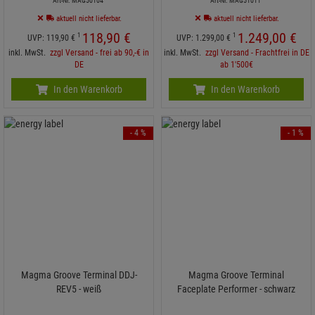
Art-Nr. MAG50104
Art-Nr. MAG51011
aktuell nicht lieferbar.
aktuell nicht lieferbar.
118,
90
€
1.249,
00
€
1
1
UVP:
119,
90
€
UVP:
1.299,
00
€
inkl. MwSt.
zzgl Versand - frei ab 90,-€ in
inkl. MwSt.
zzgl Versand - Frachtfrei in DE
DE
ab 1'500€
In den Warenkorb
In den Warenkorb
- 4 %
- 1 %
Magma Groove Terminal DDJ-
Magma Groove Terminal
REV5 - weiß
Faceplate Performer - schwarz