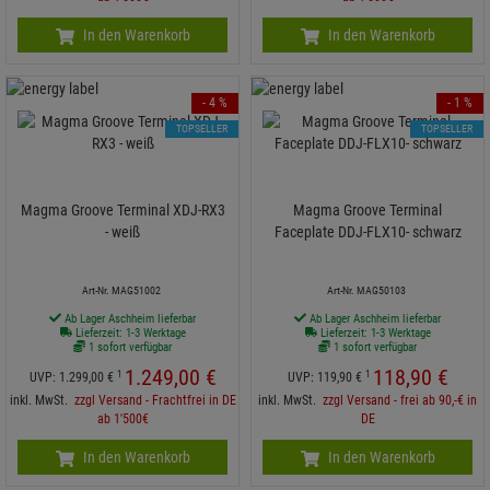
In den Warenkorb
In den Warenkorb
- 4 %
- 1 %
TOPSELLER
TOPSELLER
Magma Groove Terminal XDJ-RX3
Magma Groove Terminal
- weiß
Faceplate DDJ-FLX10- schwarz
Art-Nr. MAG51002
Art-Nr. MAG50103
Ab Lager Aschheim lieferbar
Ab Lager Aschheim lieferbar
Lieferzeit: 1-3 Werktage
Lieferzeit: 1-3 Werktage
1 sofort verfügbar
1 sofort verfügbar
1.249,
00
€
118,
90
€
1
1
UVP:
1.299,
00
€
UVP:
119,
90
€
inkl. MwSt.
zzgl Versand - Frachtfrei in DE
inkl. MwSt.
zzgl Versand - frei ab 90,-€ in
ab 1'500€
DE
In den Warenkorb
In den Warenkorb