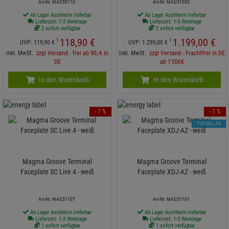
Art-Nr. MAG50110
Art-Nr. MAG51003
Ab Lager Aschheim lieferbar
Ab Lager Aschheim lieferbar
Lieferzeit: 1-3 Werktage
Lieferzeit: 1-3 Werktage
2 sofort verfügbar
2 sofort verfügbar
118,
90
€
1.199,
00
€
1
1
UVP:
119,
90
€
UVP:
1.299,
00
€
inkl. MwSt.
zzgl Versand - frei ab 90,-€ in
inkl. MwSt.
zzgl Versand - Frachtfrei in DE
DE
ab 1'500€
In den Warenkorb
In den Warenkorb
- 1 %
- 1 %
TOPSELLER
Magma Groove Terminal
Magma Groove Terminal
Faceplate SC Live 4 - weiß
Faceplate XDJ-AZ - weiß
Art-Nr. MAG51107
Art-Nr. MAG51101
Ab Lager Aschheim lieferbar
Ab Lager Aschheim lieferbar
Lieferzeit: 1-3 Werktage
Lieferzeit: 1-3 Werktage
1 sofort verfügbar
1 sofort verfügbar