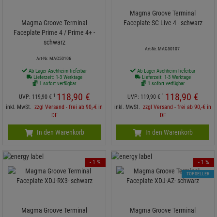
Magma Groove Terminal
Magma Groove Terminal
Faceplate SC Live 4 - schwarz
Faceplate Prime 4 / Prime 4+ -
schwarz
Art-Nr. MAG50107
Art-Nr. MAG50106
Ab Lager Aschheim lieferbar
Ab Lager Aschheim lieferbar
Lieferzeit: 1-3 Werktage
Lieferzeit: 1-3 Werktage
1 sofort verfügbar
1 sofort verfügbar
118,
90
€
118,
90
€
1
1
UVP:
119,
90
€
UVP:
119,
90
€
inkl. MwSt.
zzgl Versand - frei ab 90,-€ in
inkl. MwSt.
zzgl Versand - frei ab 90,-€ in
DE
DE
In den Warenkorb
In den Warenkorb
- 1 %
- 1 %
TOPSELLER
Magma Groove Terminal
Magma Groove Terminal