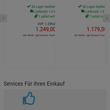
Ab Lager Aschheim lieferbar
Ab Lager Aschheim l
Lieferzeit: 1-3 Werktage
Lieferzeit: 1-3 We
‹
›
1 sofort verfügbar
7 sofort verfüg
UVP:
1.299,
00
€
1.249,
00
€
1.179,
00
inkl. MwSt.
zzgl Versand - Frachtfrei in DE ab 1'500€
inkl. MwSt.
zzgl Versand - Frachtfrei
Services Für ihren Einkauf