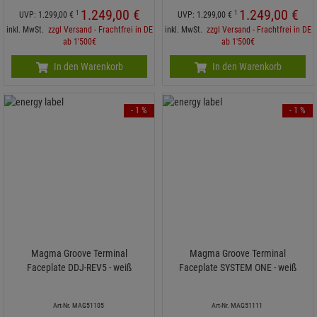
1.249,
00
€
1.249,
00
€
1
1
UVP:
1.299,
00
€
UVP:
1.299,
00
€
inkl. MwSt.
zzgl Versand - Frachtfrei in DE
inkl. MwSt.
zzgl Versand - Frachtfrei in DE
ab 1'500€
ab 1'500€
In den Warenkorb
In den Warenkorb
- 1 %
- 1 %
Magma Groove Terminal
Magma Groove Terminal
Faceplate DDJ-REV5 - weiß
Faceplate SYSTEM ONE - weiß
Art-Nr. MAG51105
Art-Nr. MAG51111