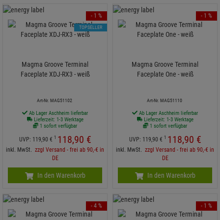
- 1 %
- 1 %
TOPSELLER
Magma Groove Terminal
Magma Groove Terminal
Faceplate XDJ-RX3 - weiß
Faceplate One - weiß
Art-Nr. MAG51102
Art-Nr. MAG51110
Ab Lager Aschheim lieferbar
Ab Lager Aschheim lieferbar
Lieferzeit: 1-3 Werktage
Lieferzeit: 1-3 Werktage
1 sofort verfügbar
1 sofort verfügbar
118,
90
€
118,
90
€
1
1
UVP:
119,
90
€
UVP:
119,
90
€
inkl. MwSt.
zzgl Versand - frei ab 90,-€ in
inkl. MwSt.
zzgl Versand - frei ab 90,-€ in
DE
DE
In den Warenkorb
In den Warenkorb
- 4 %
- 1 %