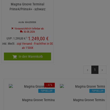
Magma Groove Terminal
Prime4/Prime4+ - schwarz
Art-Nr. MAG50006
Voraussichtlich lieferbar ab:
30.08.2026
1.249,
00
€
1
UVP:
1.299,
00
€
inkl. MwSt.
zzgl Versand - Frachtfrei in DE
ab 1'500€
In den Warenkorb
1
- 4 %
TOPSELLER
TOPSELLER
Magma Groove Terminal XDJ-AZ - weiß
Magma Groove Terminal Gen