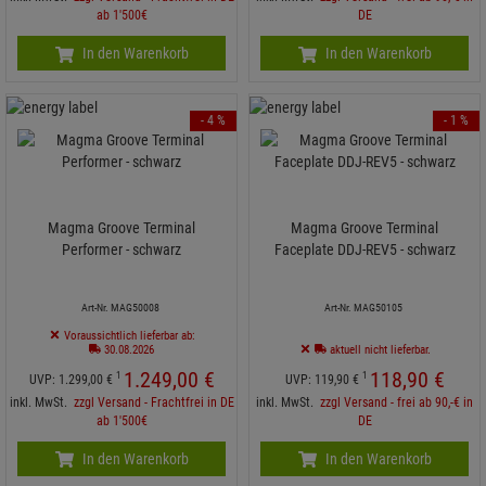
ab 1'500€
DE
In den Warenkorb
In den Warenkorb
- 4 %
- 1 %
Magma Groove Terminal
Magma Groove Terminal
Performer - schwarz
Faceplate DDJ-REV5 - schwarz
Art-Nr. MAG50008
Art-Nr. MAG50105
Voraussichtlich lieferbar ab:
30.08.2026
aktuell nicht lieferbar.
1.249,
00
€
118,
90
€
1
1
UVP:
1.299,
00
€
UVP:
119,
90
€
inkl. MwSt.
zzgl Versand - Frachtfrei in DE
inkl. MwSt.
zzgl Versand - frei ab 90,-€ in
ab 1'500€
DE
In den Warenkorb
In den Warenkorb