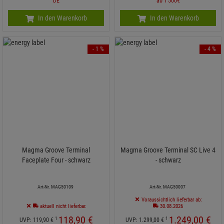
DE
ab 1'500€
In den Warenkorb
In den Warenkorb
- 1 %
- 4 %
Magma Groove Terminal
Magma Groove Terminal SC Live 4
Faceplate Four - schwarz
- schwarz
Art-Nr. MAG50109
Art-Nr. MAG50007
Voraussichtlich lieferbar ab:
aktuell nicht lieferbar.
30.08.2026
118,
90
€
1.249,
00
€
1
1
UVP:
119,
90
€
UVP:
1.299,
00
€