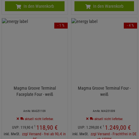
In den Warenkorb
In den Warenkorb
- 1 %
- 4 %
Magma Groove Terminal
Magma Groove Terminal Four -
Faceplate Four - weiß
weiß
Art-Nr. MAG51109
Art-Nr. MAG51009
aktuell nicht lieferbar.
aktuell nicht lieferbar.
118,
90
€
1.249,
00
€
1
1
UVP:
119,
90
€
UVP:
1.299,
00
€
inkl. MwSt.
zzgl Versand - frei ab 90,-€ in
inkl. MwSt.
zzgl Versand - Frachtfrei in DE