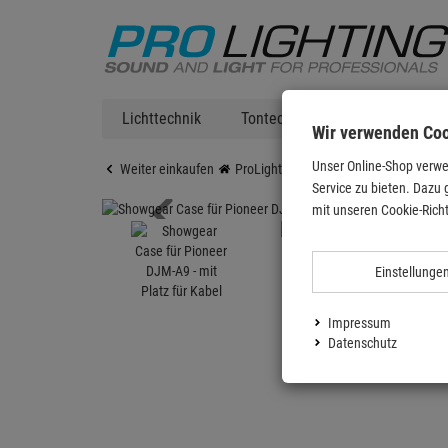
Lichttechnik
Tontechnik
DJ Equipment
Wir verwenden Co
Unser Online-Shop verwe
Weiter einkaufen
ProLighting
DJ Equipment
DJ C
Service zu bieten. Dazu 
mit unseren Cookie-Richt
Einstellunge
Impressum
Datenschutz