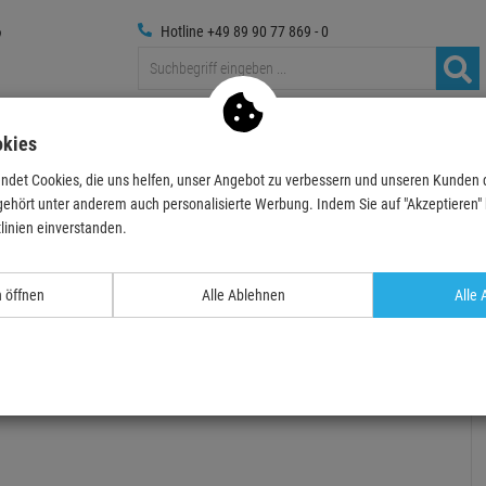
Hotline +49 89 90 77 869 - 0
Traversen
Foto
Medientechnik
Deko & Textilpfl
okies
ndet Cookies, die uns helfen, unser Angebot zu verbessern und unseren Kunden
ases
Showgear Case für Pioneer DJM-A9 - mit Platz für …
gehört unter anderem auch personalisierte Werbung. Indem Sie auf "Akzeptieren" kl
linien einverstanden.
- 19 %
TOPSELLER
n öffnen
Alle Ablehnen
Alle 