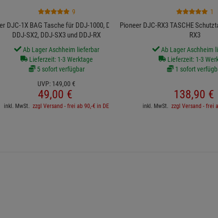
9
1
er DJC-1X BAG Tasche für DDJ-1000, DDJ-SX,
Pioneer DJC-RX3 TASCHE Schutzta
DDJ-SX2, DDJ-SX3 und DDJ-RX
RX3
Ab Lager Aschheim lieferbar
Ab Lager Aschheim li
Lieferzeit: 1-3 Werktage
Lieferzeit: 1-3 Wer
5 sofort verfügbar
1 sofort verfügb
UVP:
149,
00
€
49,
00
€
138,
90
€
inkl. MwSt.
zzgl Versand - frei ab 90,-€ in DE
inkl. MwSt.
zzgl Versand - frei 