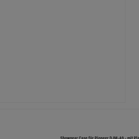
Showgear Case für Pioneer DJM-A9 - mit Pla