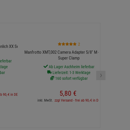
Global Truss T
2
nlich XX Serie
Manfrotto XMT,002 Camera Adapter 5/8'' M - M10 für
Super Clamp
eferbar
ktage
Ab Lager Aschheim lieferbar
16 sofort v
›
bar
Lieferzeit: 1-3 Werktage
160 sofort verfügbar
5,
80
€
ab 90,-€ in DE
inkl. 
inkl. MwSt.
zzgl Versand - frei ab 90,-€ in DE