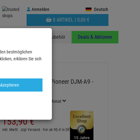
Anmelden
Anmelden
Deutsch
WARENKORB
0 ARTIKEL |
0,
00
€
AUFKLAPPEN
anzen
Stative
Zubehör
Deals & Aktionen
 den bestmöglichen
icken, erklären Sie sich
Showgear Case für Pioneer DJM-A9 -
Akzeptieren
mit Platz für Kabel
Artikel-Nummer:
PLD7563
Finanzierung ab
8,55 EUR
/ Monat
2
UVP:
189,
21
€
153,
90
€
inkl. MwSt.
zzgl Versand - frei ab 90,-€ in DE