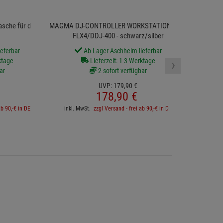
MAGMA C
sche für den XDJ-
MAGMA DJ-CONTROLLER WORKSTATION DDJ-
FLX4/DDJ-400 - schwarz/silber
eferbar
Ab Lager Aschheim lieferbar
›
ktage
Lieferzeit: 1-3 Werktage
ar
2 sofort verfügbar
UVP:
179,
90
€
inkl. 
178,
90
€
ab 90,-€ in DE
inkl. MwSt.
zzgl Versand - frei ab 90,-€ in DE