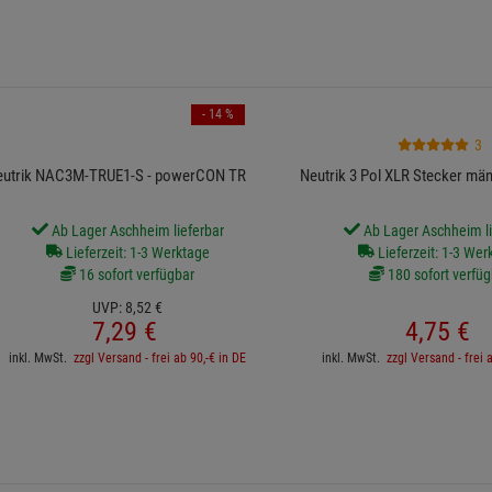
- 14 %
3
eutrik NAC3M-TRUE1-S - powerCON TRUE1
Neutrik 3 Pol XLR Stecker män
Ab Lager Aschheim lieferbar
Ab Lager Aschheim li
Lieferzeit: 1-3 Werktage
Lieferzeit: 1-3 Wer
16 sofort verfügbar
180 sofort verfüg
UVP:
8,
52
€
7,
29
€
4,
75
€
inkl. MwSt.
zzgl Versand - frei ab 90,-€ in DE
inkl. MwSt.
zzgl Versand - frei 