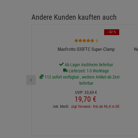
Andere Kunden kauften auch
- 42 %
6
Manfrotto 035FTC Super-Clamp
N
Ab Lager Aschheim lieferbar
Lieferzeit: 1-3 Werktage
‹
112 sofort verfügbar , weitere Artikel ab Zentrallager
lieferbar
UVP:
33,
69
€
19,
70
€
inkl. MwSt.
zzgl Versand - frei ab 90,-€ in DE