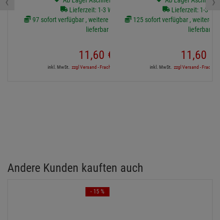
‹
›
Ab Lager Aschheim lieferbar
Ab Lager Aschheim l
Lieferzeit: 1-3 Werktage
Lieferzeit: 1-3 We
97 sofort verfügbar , weitere Artikel ab Zentrallager
125 sofort verfügbar , weitere Ar
lieferbar
lieferbar
11,
60
€
11,
60
€
inkl. MwSt.
zzgl Versand - Frachtfrei in DE ab 500€
inkl. MwSt.
zzgl Versand - Frachtfre
Andere Kunden kauften auch
- 15 %