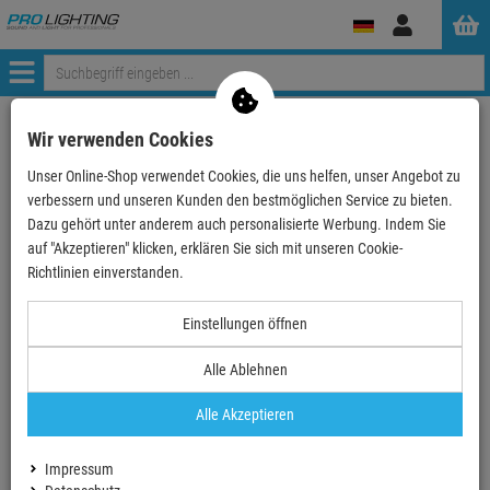
Anmelden
Menü
Weiter einkaufen
ProLighting
Lichttechnik
Wir verwenden Cookies
Bühneneffekte & Spezialeffekte
Konfetti Effekte
Unser Online-Shop verwendet Cookies, die uns helfen, unser Angebot zu
Handheld Shooter
MAGICFX® Konfettikanone Handheld, 50cm, Multicolo…
verbessern und unseren Kunden den bestmöglichen Service zu bieten.
Dazu gehört unter anderem auch personalisierte Werbung. Indem Sie
auf "Akzeptieren" klicken, erklären Sie sich mit unseren Cookie-
- 17 %
Richtlinien einverstanden.
TOPSELLER
Einstellungen öffnen
MAGICFX® Konfettikanone Handheld, 50cm,
Multicolour
Alle Ablehnen
Artikel-Nummer:
MFXHC03MC
Alle Akzeptieren
Finanzierung ab
0,32 EUR
/ Monat
2
UVP:
7,
08
€
Impressum
5,
90
€