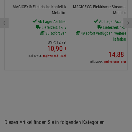
MAGICFX® Elektrische Konfettikanone PRO, 80cm, Gold
MAGICFX® Elektrische Streamerkan
Metallic
Metallic
‹
›
Ab Lager Aschheim lieferbar
Ab Lager Aschheim l
Lieferzeit: 1-3 Werktage
Lieferzeit: 1-3 We
98 sofort verfügbar
49 sofort verfügbar , weitere Art
lieferbar
UVP:
12,
79
€
10,
90
€
14,
88
€
inkl. MwSt.
zzgl Versand - Frachtfrei in DE ab 500€
inkl. MwSt.
zzgl Versand - Frachtfre
Diesen Artikel finden Sie in folgenden Kategorien