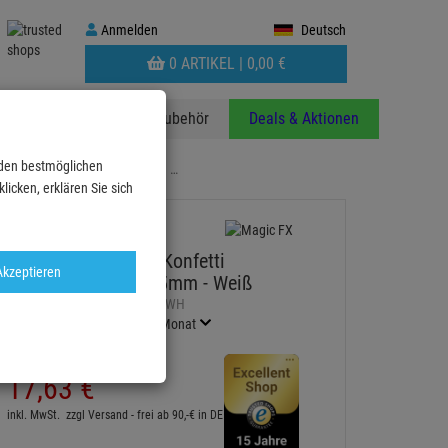
Anmelden
Anmelden
Deutsch
WARENKORB
0 ARTIKEL |
0,
00
€
AUFKLAPPEN
anzen
Stative
Zubehör
Deals & Aktionen
 den bestmöglichen
nfetti Schmetterlinge Ø 55mm …
icken, erklären Sie sich
MAGIC FX Slowfall Konfetti
Akzeptieren
Schmetterlinge Ø 55mm - Weiß
Artikel-Nummer:
MFXCON07WH
Finanzierung ab
0,97 EUR
/ Monat
2
UVP:
23,
74
€
17,
63
€
inkl. MwSt.
zzgl Versand - frei ab 90,-€ in DE