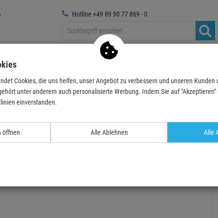
Hotline +49 89 90 77 869 - 0
Traversen
Foto
Medientechnik
Deko & Textilpfl
okies
ndet Cookies, die uns helfen, unser Angebot zu verbessern und unseren Kunden
effekte & Spezialeffekte
Konfetti Effekte
Konfetti
MAGIC FX Slowfall Ko
gehört unter anderem auch personalisierte Werbung. Indem Sie auf "Akzeptieren" kl
linien einverstanden.
- 26 %
TOPSELLER
n öffnen
Alle Ablehnen
Alle 