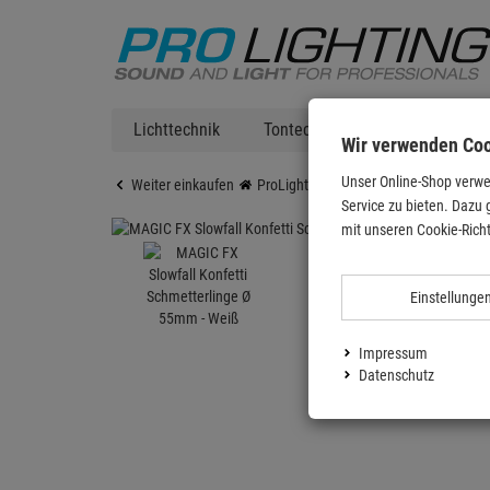
Lichttechnik
Tontechnik
DJ Equipment
Wir verwenden Co
Unser Online-Shop verwe
Weiter einkaufen
ProLighting
Lichttechnik
Bühnen
Service zu bieten. Dazu 
mit unseren Cookie-Richt
Einstellunge
Impressum
Datenschutz