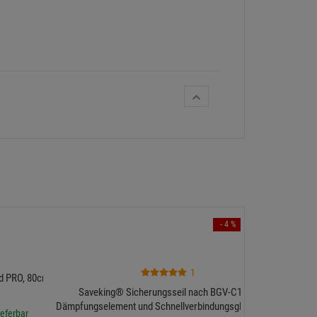
- 4 %
ah Accessorie
1
 PRO, 80cm, Silber
Saveking® Sicherungsseil nach BGV-C1 mit
Dämpfungselement und Schnellverbindungsglied, 20kg,
eferbar
180 sofort v