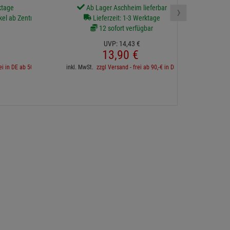
3mm, 60cm, schwarz
›
ktage
Ab Lager Aschheim lieferbar
kel ab Zentrallager
Lieferzeit: 1-3 Werktage
12 sofort verfügbar
UVP:
14,
43
€
inkl. 
13,
90
€
ei in DE ab 500€
inkl. MwSt.
zzgl Versand - frei ab 90,-€ in DE