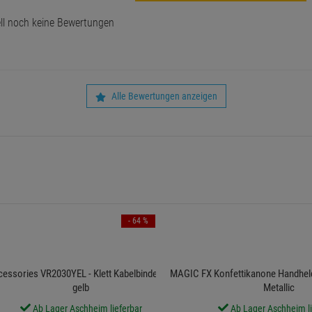
ll noch keine Bewertungen
Alle Bewertungen anzeigen
- 64 %
cessories VR2030YEL - Klett Kabelbinder 30 cm
MAGIC FX Konfettikanone Handheld
gelb
Metallic
Ab Lager Aschheim lieferbar
Ab Lager Aschheim li