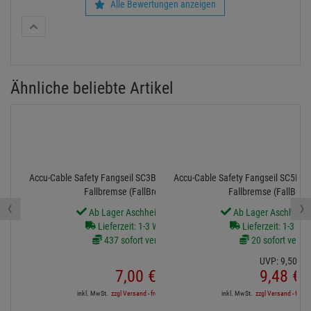
Alle Bewertungen anzeigen
Ähnliche beliebte Artikel
Accu-Cable Safety Fangseil SC3B - 25kg, 3mm, 60cm mit
Accu-Cable Safety Fangseil SC5B -
Fallbremse (FallBreakLoop)
Fallbremse (FallBrea
‹
›
Ab Lager Aschheim lieferbar
Ab Lager Aschheim l
Lieferzeit: 1-3 Werktage
Lieferzeit: 1-3 We
437 sofort verfügbar
20 sofort verfü
UVP:
9,
50
€
7,
00
€
9,
48
€
inkl. MwSt.
zzgl Versand - frei ab 90,-€ in DE
inkl. MwSt.
zzgl Versand - frei a