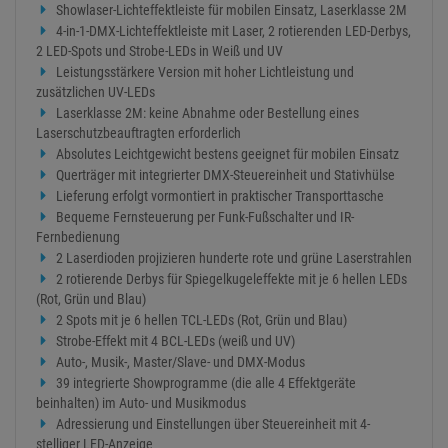
Showlaser-Lichteffektleiste für mobilen Einsatz, Laserklasse 2M
4-in-1-DMX-Lichteffektleiste mit Laser, 2 rotierenden LED-Derbys,
2 LED-Spots und Strobe-LEDs in Weiß und UV
Leistungsstärkere Version mit hoher Lichtleistung und
zusätzlichen UV-LEDs
Laserklasse 2M: keine Abnahme oder Bestellung eines
Laserschutzbeauftragten erforderlich
Absolutes Leichtgewicht bestens geeignet für mobilen Einsatz
Querträger mit integrierter DMX-Steuereinheit und Stativhülse
Lieferung erfolgt vormontiert in praktischer Transporttasche
Bequeme Fernsteuerung per Funk-Fußschalter und IR-
Fernbedienung
2 Laserdioden projizieren hunderte rote und grüne Laserstrahlen
2 rotierende Derbys für Spiegelkugeleffekte mit je 6 hellen LEDs
(Rot, Grün und Blau)
2 Spots mit je 6 hellen TCL-LEDs (Rot, Grün und Blau)
Strobe-Effekt mit 4 BCL-LEDs (weiß und UV)
Auto-, Musik-, Master/Slave- und DMX-Modus
39 integrierte Showprogramme (die alle 4 Effektgeräte
beinhalten) im Auto- und Musikmodus
Adressierung und Einstellungen über Steuereinheit mit 4-
stelliger LED-Anzeige