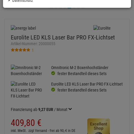
Datenschutz
Eurolite LED KLS Laser Bar PRO FX-Lichtset
Artikel-Nummer:
20000055
1
Omnitronic M-2 Boxenhochständer
fester Bestandteil dieses Sets
Eurolite LED KLS Laser Bar PRO FX-Lichtset
fester Bestandteil dieses Sets
Finanzierung ab
9,27 EUR
/ Monat
409,
80
€
inkl. MwSt.
zzgl Versand - frei ab 90,-€ in DE