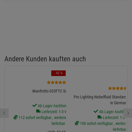
Andere Kunden kauften auch
- 42 %
6
7
Manfrotto 035FTC Super-Clamp
Pro Lighting Nebelfluid Standard 5L
in Germany
Ab Lager Aschheim lieferbar
‹
›
Lieferzeit: 1-3 Werktage
Ab Lager Aschheim l
112 sofort verfügbar , weitere Artikel ab Zentrallager
Lieferzeit: 1-3 We
lieferbar
190 sofort verfügbar , weitere Ar
lieferbar