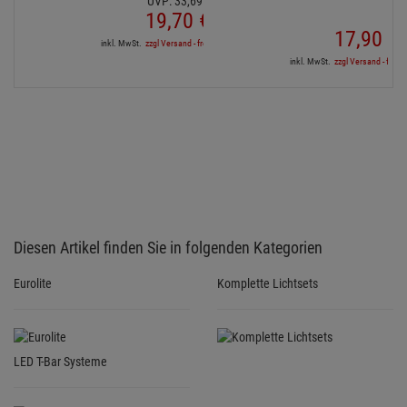
UVP:
33,
69
€
19,
70
€
17,
90
€
inkl. MwSt.
zzgl Versand - frei ab 90,-€ in DE
inkl. MwSt.
zzgl Versand - frei a
Diesen Artikel finden Sie in folgenden Kategorien
Eurolite
Komplette Lichtsets
LED T-Bar Systeme