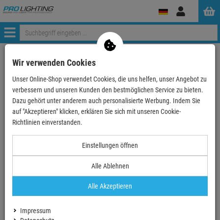
Anmelden
Menü
Weiter einkaufen
ProLighting
Lichttechnik
Wir verwenden Cookies
Eurolite LED KLS Laser Bar PRO FX-Lichtset
Unser Online-Shop verwendet Cookies, die uns helfen, unser Angebot zu
verbessern und unseren Kunden den bestmöglichen Service zu bieten.
Dazu gehört unter anderem auch personalisierte Werbung. Indem Sie
auf "Akzeptieren" klicken, erklären Sie sich mit unseren Cookie-
TOPSELLER
Richtlinien einverstanden.
Einstellungen öffnen
Alle Ablehnen
Alle Akzeptieren
Impressum