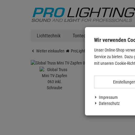
Lichttechnik
Tontechnik
DJ Equipment
Wir verwenden Co
Unser Online-Shop verwe
Weiter einkaufen
ProLighting
Stative
Zubehör für 
Service zu bieten. Dazu 
mit unseren Cookie-Richt
Einstellunge
Impressum
Datenschutz