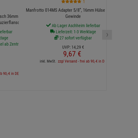
1
Manfrotto 014MS Adapter 5/8”, 16mm Hülse mit M10
ansch 36mm auf M10
Gewinde
duzierflansch 36mm
Ab Lager Aschheim lieferbar
›
eferbar
Lieferzeit: 1-3 Werktage
ktage
27 sofort verfügbar
inkl. 
kel ab Zentrallager
UVP:
14,
29
€
9,
67
€
inkl. MwSt.
zzgl Versand - frei ab 90,-€ in DE
ab 90,-€ in DE