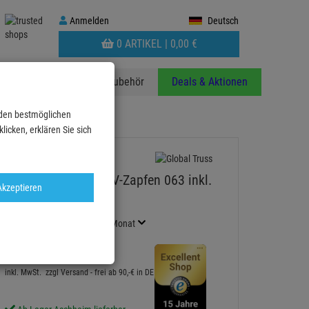
Anmelden
Anmelden
Deutsch
WARENKORB
0 ARTIKEL |
0,
00
€
AUFKLAPPEN
anzen
Stative
Zubehör
Deals & Aktionen
 den bestmöglichen
icken, erklären Sie sich
Global Truss Mini TV-Zapfen 063 inkl.
Akzeptieren
Schraube
Artikel-Nummer:
P105153
Finanzierung ab
0,25 EUR
/ Monat
4,
50
€
inkl. MwSt.
zzgl Versand - frei ab 90,-€ in DE