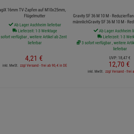
iX 16mm TV-Zapfen auf M10x25mm, Stahl mit
Flügelmutter
Gravity SF 36 M 10 M - Reduzierfl
männlichGravity SF 36 M 10 M - Re
Ab Lager Aschheim lieferbar
auf M1
Lieferzeit: 1-3 Werktage
Ab Lager Aschheim li
sofort verfügbar , weitere Artikel ab Zentrallager
Lieferzeit: 1-3 Wer
lieferbar
3 sofort verfügbar , weitere Arti
lieferbar
4,
21
€
UVP:
18,
47
€
12,
70
€
inkl. MwSt.
zzgl Versand - frei ab 90,-€ in DE
inkl. MwSt.
zzgl Versand - frei 