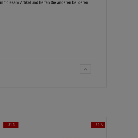
 mit diesem Artikel und helfen Sie anderen bei deren
- 31 %
- 32 %
Sho