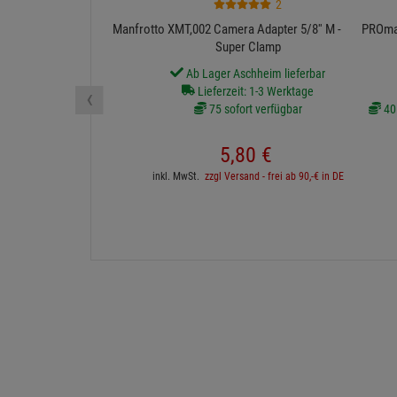
2
Manfrotto XMT,002 Camera Adapter 5/8'' M - M10 für
PROmag
Super Clamp
Ab Lager Aschheim lieferbar
‹
Lieferzeit: 1-3 Werktage
75 sofort verfügbar
40 
5,
80
€
inkl. MwSt.
zzgl Versand - frei ab 90,-€ in DE