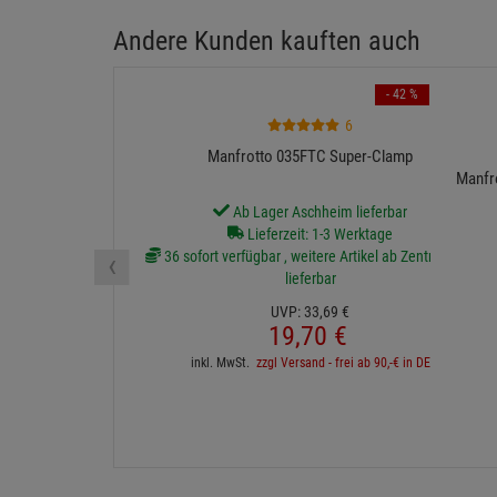
Andere Kunden kauften auch
- 42 %
6
Manfrotto 035FTC Super-Clamp
Manfro
Ab Lager Aschheim lieferbar
Lieferzeit: 1-3 Werktage
‹
36 sofort verfügbar , weitere Artikel ab Zentrallager
lieferbar
UVP:
33,
69
€
19,
70
€
inkl. MwSt.
zzgl Versand - frei ab 90,-€ in DE