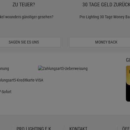
ZU TEUER?
30 TAGE GELD ZURÜC
ikel woanders günstiger gesehen?
Pro Lighting 30 Tage Money Ba
SAGEN SIE ES UNS
MONEY BACK
G
PRO LIGHTING E.K.
KONTAKT
ÖFF