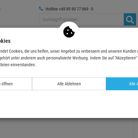
Hotline +49 89 90 77 869 - 0
Traversen
Foto
Medientechnik
Deko & Textilpfl
okies
ndet Cookies, die uns helfen, unser Angebot zu verbessern und unseren Kunden
Stative
Global Truss Mini TV-Zapfen 063 inkl. Schraube
gehört unter anderem auch personalisierte Werbung. Indem Sie auf "Akzeptieren" kl
linien einverstanden.
TOPSELLER
n öffnen
Alle Ablehnen
Alle 