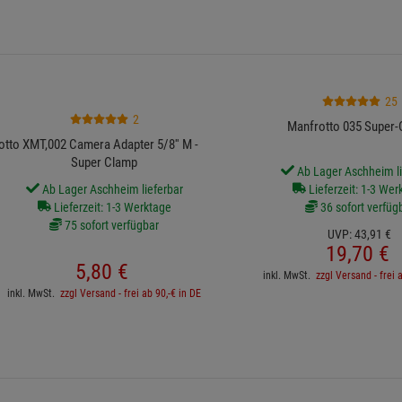
25
2
Manfrotto 035 Super
tto XMT,002 Camera Adapter 5/8'' M - M10 für
Super Clamp
Ab Lager Aschheim li
Ab Lager Aschheim lieferbar
Lieferzeit: 1-3 Wer
Lieferzeit: 1-3 Werktage
36 sofort verfüg
75 sofort verfügbar
UVP:
43,
91
€
19,
70
€
5,
80
€
inkl. MwSt.
zzgl Versand - frei 
inkl. MwSt.
zzgl Versand - frei ab 90,-€ in DE