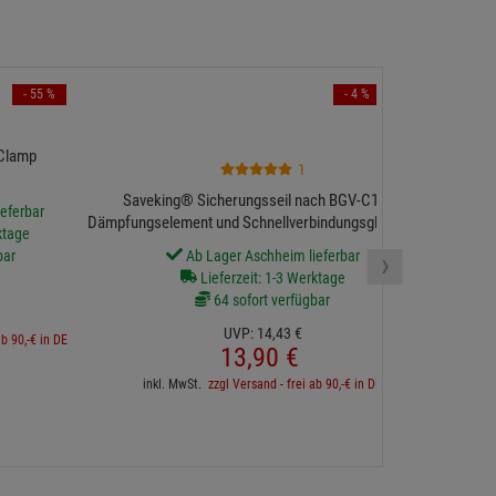
- 55 %
- 4 %
Saveking® Sic
-Clamp
mit Dämpfung
1
Saveking® Sicherungsseil nach BGV-C1 mit
eferbar
Dämpfungselement und Schnellverbindungsglied, 20kg,
ktage
3mm, 60cm, schwarz
›
bar
Ab Lager Aschheim lieferbar
Lieferzeit: 1-3 Werktage
64 sofort verfügbar
inkl. 
UVP:
14,
43
€
ab 90,-€ in DE
13,
90
€
inkl. MwSt.
zzgl Versand - frei ab 90,-€ in DE