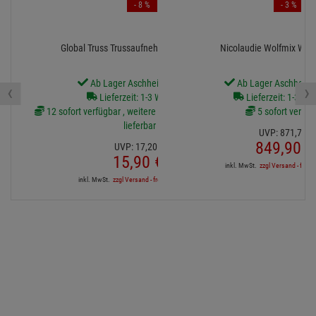
- 8 %
- 3 %
Global Truss Trussaufnehmer M-10 Black
Nicolaudie Wolfmix W1 
Ab Lager Aschheim lieferbar
Ab Lager Aschheim l
‹
›
Lieferzeit: 1-3 Werktage
Lieferzeit: 1-3 We
12 sofort verfügbar , weitere Artikel ab Zentrallager
5 sofort verfüg
lieferbar
UVP:
871,
71
€
849,
90
€
UVP:
17,
20
€
15,
90
€
inkl. MwSt.
zzgl Versand - frei a
inkl. MwSt.
zzgl Versand - frei ab 90,-€ in DE