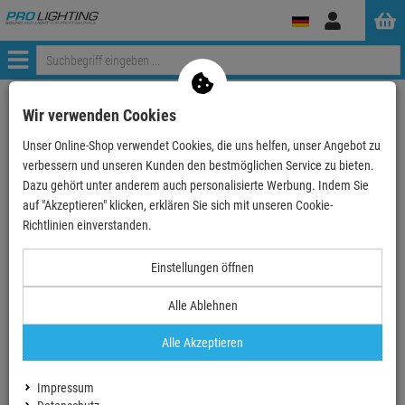
Anmelden
Menü
Weiter einkaufen
ProLighting
Tontechnik
Wir verwenden Cookies
Instrumente & Zubehör
Orchestermöbel & Möbel für Musiker
Unser Online-Shop verwendet Cookies, die uns helfen, unser Angebot zu
Schlagzeugsitze
König & Meyer 14010 Drummersitz Piccolino - verch…
verbessern und unseren Kunden den bestmöglichen Service zu bieten.
Dazu gehört unter anderem auch personalisierte Werbung. Indem Sie
auf "Akzeptieren" klicken, erklären Sie sich mit unseren Cookie-
- 30 %
Richtlinien einverstanden.
TOPSELLER
Einstellungen öffnen
König & Meyer 14010 Drummersitz Piccolino -
verchromt
Alle Ablehnen
Artikel-Nummer:
14010-000-02
Alle Akzeptieren
Finanzierung ab
5,05 EUR
/ Monat
2
UVP:
129,
90
€
Impressum
90,
90
€