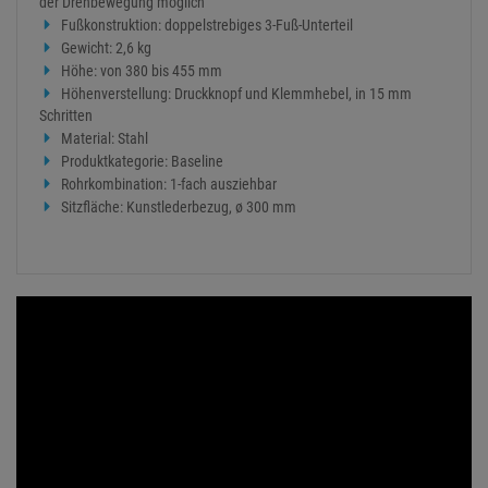
der Drehbewegung möglich
Fußkonstruktion: doppelstrebiges 3-Fuß-Unterteil
Gewicht: 2,6 kg
Höhe: von 380 bis 455 mm
Höhenverstellung: Druckknopf und Klemmhebel, in 15 mm
Schritten
Material: Stahl
Produktkategorie: Baseline
Rohrkombination: 1-fach ausziehbar
Sitzfläche: Kunstlederbezug, ø 300 mm