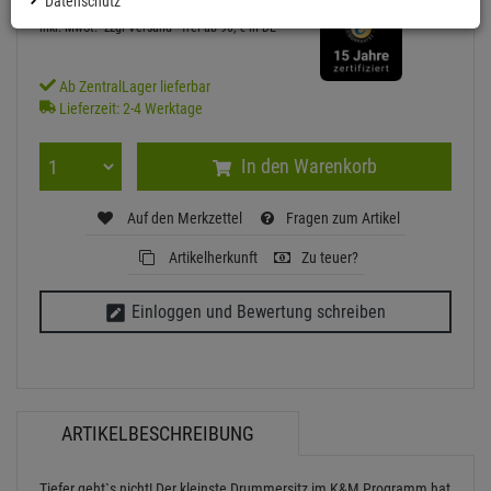
Datenschutz
inkl. MwSt.
zzgl Versand - frei ab 90,-€ in DE
Ab ZentralLager lieferbar
Lieferzeit: 2-4 Werktage
In den Warenkorb
Auf den Merkzettel
Fragen zum Artikel
Artikelherkunft
Zu teuer?
Einloggen und Bewertung schreiben
ARTIKELBESCHREIBUNG
Tiefer geht`s nicht! Der kleinste Drummersitz im K&M Programm hat