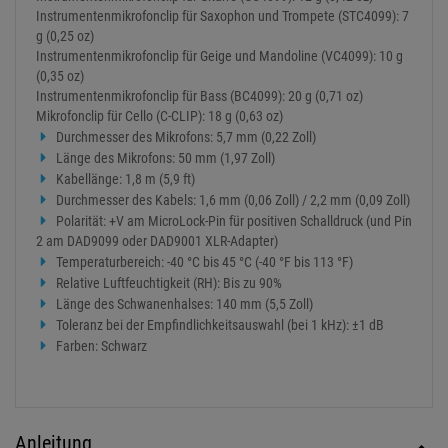
Instrumentenmikrofonclip für Saxophon und Trompete (STC4099): 7
g (0,25 oz)
Instrumentenmikrofonclip für Geige und Mandoline (VC4099): 10 g
(0,35 oz)
Instrumentenmikrofonclip für Bass (BC4099): 20 g (0,71 oz)
Mikrofonclip für Cello (C-CLIP): 18 g (0,63 oz)
Durchmesser des Mikrofons: 5,7 mm (0,22 Zoll)
Länge des Mikrofons: 50 mm (1,97 Zoll)
Kabellänge: 1,8 m (5,9 ft)
Durchmesser des Kabels: 1,6 mm (0,06 Zoll) / 2,2 mm (0,09 Zoll)
Polarität: +V am MicroLock-Pin für positiven Schalldruck (und Pin
2 am DAD9099 oder DAD9001 XLR-Adapter)
Temperaturbereich: -40 °C bis 45 °C (-40 °F bis 113 °F)
Relative Luftfeuchtigkeit (RH): Bis zu 90%
Länge des Schwanenhalses: 140 mm (5,5 Zoll)
Toleranz bei der Empfindlichkeitsauswahl (bei 1 kHz): ±1 dB
Farben: Schwarz
Anleitung