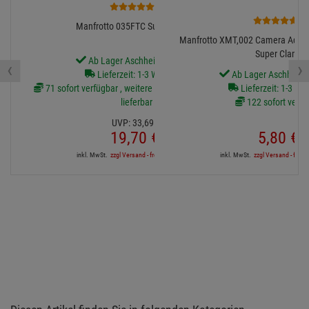
6
2
Manfrotto 035FTC Super-Clamp
Manfrotto XMT,002 Camera Adapter
Super Clamp
Ab Lager Aschheim lieferbar
‹
›
Lieferzeit: 1-3 Werktage
Ab Lager Aschheim l
71 sofort verfügbar , weitere Artikel ab Zentrallager
Lieferzeit: 1-3 We
lieferbar
122 sofort verfü
UVP:
33,
69
€
19,
70
€
5,
80
€
inkl. MwSt.
zzgl Versand - frei ab 90,-€ in DE
inkl. MwSt.
zzgl Versand - frei a