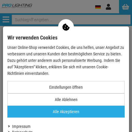
Anmelden
Menü
Weiter einkaufen
ProLighting
Tontechnik
Mikrofone
Wir verwenden Cookies
Mikrofon-Kits
DPA KIT-4099-DP-4C - 4099 CORE+ Classic Touring…
Unser Online-Shop verwendet Cookies, die uns helfen, unser Angebot zu
verbessern und unseren Kunden den bestmöglichen Service zu bieten.
- 5 %
Dazu gehört unter anderem auch personalisierte Werbung. Indem Sie
auf "Akzeptieren" klicken, erklären Sie sich mit unseren Cookie-
Richtlinien einverstanden.
DPA KIT-4099-DP-4C - 4099 CORE+ Classic
Einstellungen öffnen
Touring Kit, 4 Mikrofone und Zubehör, Loud
Alle Ablehnen
SPL, Peli Case
Artikel-Nummer:
DPAKIT4099DP4C
Alle Akzeptieren
Finanzierung ab
49,66 EUR
/ Monat
2
UVP:
2.891,
70
€
Impressum