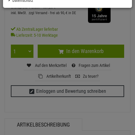
2.749,
00
€
Datenschutz
Grundpreis: 1 Stück =
687,
25
€
inkl. MwSt.
zzgl Versand - frei ab 90,-€ in DE
Ab ZentralLager lieferbar
Lieferzeit: 5-10 Werktage
In den Warenkorb
Auf den Merkzettel
Fragen zum Artikel
Artikelherkunft
Zu teuer?
Einloggen und Bewertung schreiben
ARTIKELBESCHREIBUNG