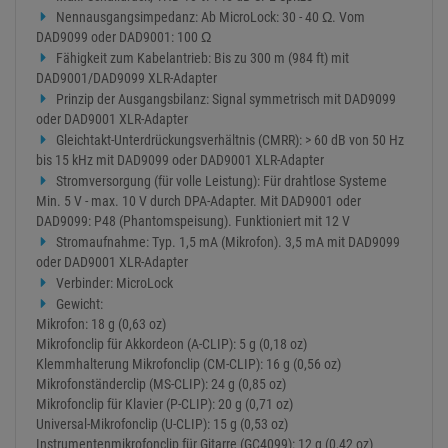
Nennausgangsimpedanz: Ab MicroLock: 30 - 40 Ω. Vom
DAD9099 oder DAD9001: 100 Ω
Fähigkeit zum Kabelantrieb: Bis zu 300 m (984 ft) mit
DAD9001/DAD9099 XLR-Adapter
Prinzip der Ausgangsbilanz: Signal symmetrisch mit DAD9099
oder DAD9001 XLR-Adapter
Gleichtakt-Unterdrückungsverhältnis (CMRR): > 60 dB von 50 Hz
bis 15 kHz mit DAD9099 oder DAD9001 XLR-Adapter
Stromversorgung (für volle Leistung): Für drahtlose Systeme
Min. 5 V - max. 10 V durch DPA-Adapter. Mit DAD9001 oder
DAD9099: P48 (Phantomspeisung). Funktioniert mit 12 V
Stromaufnahme: Typ. 1,5 mA (Mikrofon). 3,5 mA mit DAD9099
oder DAD9001 XLR-Adapter
Verbinder: MicroLock
Gewicht:
Mikrofon: 18 g (0,63 oz)
Mikrofonclip für Akkordeon (A-CLIP): 5 g (0,18 oz)
Klemmhalterung Mikrofonclip (CM-CLIP): 16 g (0,56 oz)
Mikrofonständerclip (MS-CLIP): 24 g (0,85 oz)
Mikrofonclip für Klavier (P-CLIP): 20 g (0,71 oz)
Universal-Mikrofonclip (U-CLIP): 15 g (0,53 oz)
Instrumentenmikrofonclip für Gitarre (GC4099): 12 g (0,42 oz)