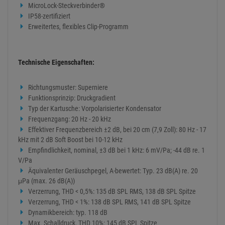
MicroLock-Steckverbinder®
IP58-zertifiziert
Erweitertes, flexibles Clip-Programm
Technische Eigenschaften:
Richtungsmuster: Superniere
Funktionsprinzip: Druckgradient
Typ der Kartusche: Vorpolarisierter Kondensator
Frequenzgang: 20 Hz - 20 kHz
Effektiver Frequenzbereich ±2 dB, bei 20 cm (7,9 Zoll): 80 Hz - 17
kHz mit 2 dB Soft Boost bei 10-12 kHz
Empfindlichkeit, nominal, ±3 dB bei 1 kHz: 6 mV/Pa; -44 dB re. 1
V/Pa
Äquivalenter Geräuschpegel, A-bewertet: Typ. 23 dB(A) re. 20
μPa (max. 26 dB(A))
Verzerrung, THD < 0,5%: 135 dB SPL RMS, 138 dB SPL Spitze
Verzerrung, THD < 1%: 138 dB SPL RMS, 141 dB SPL Spitze
Dynamikbereich: typ. 118 dB
Max. Schalldruck, THD 10%: 145 dB SPL Spitze