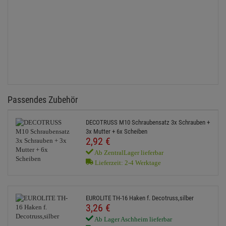
Truss-
Andere
Seitenlänge
Truss-Form
3-Punkt
Truss-Art
Gerade
Truss-Länge
2,0m
Passendes Zubehör
DECOTRUSS M10 Schraubensatz 3x Schrauben +
3x Mutter + 6x Scheiben
2,
92
€
Ab ZentralLager lieferbar
Lieferzeit: 2-4 Werktage
EUROLITE TH-16 Haken f. Decotruss,silber
3,
26
€
Ab Lager Aschheim lieferbar