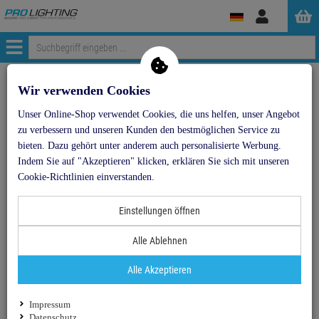
Anmelden
Menü
Weiter einkaufen
ProLighting
Traversen
Wir verwenden Cookies
Traversen nach Hersteller
decotruss
DECOTRUSS ST 3
Unser Online-Shop verwendet Cookies, die uns helfen, unser Angebot
DECO-TRUSS Traverse 2000mm ST2000 silber
zu verbessern und unseren Kunden den bestmöglichen Service zu
bieten. Dazu gehört unter anderem auch personalisierte Werbung.
- 20 %
Indem Sie auf "Akzeptieren" klicken, erklären Sie sich mit unseren
TOPSELLER
Cookie-Richtlinien einverstanden.
DECO-TRUSS Traverse 2000mm ST2000 silber
Einstellungen öffnen
Artikel-Nummer:
60112054
Alle Ablehnen
Finanzierung ab
4,21 EUR
/ Monat
2
Alle Akzeptieren
UVP:
95,
08
€
75,
90
€
Impressum
inkl. MwSt.
zzgl Versand - Frachtfrei in DE ab
Datenschutz