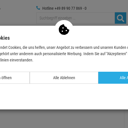
Hotline +49 89 90 77 869 - 0
Traversen
Foto
Medientechnik
Deko & Textilpfl
okies
ndet Cookies, die uns helfen, unser Angebot zu verbessern und unseren Kunden
ehör
Sicherungsseile
PROmagiX Fangseil, 10 kg nach DGUV, 4 mm, 60 cm,
gehört unter anderem auch personalisierte Werbung. Indem Sie auf "Akzeptieren" kl
linien einverstanden.
TOPSELLER
n öffnen
Alle Ablehnen
Alle 