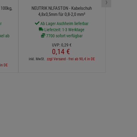
›
inkl. 
 100kg,
NEUTRIK NLFASTON - Kabelschuh
4,8x0,5mm für 0,8-2,0 mm²
r
Ab Lager Aschheim lieferbar
Lieferzeit: 1-3 Werktage
kel ab
7700 sofort verfügbar
UVP:
0,
29
€
0,
14
€
inkl. MwSt.
zzgl Versand - frei ab 90,-€ in DE
 in DE