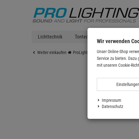
Lichttechnik
Tontechnik
DJ Equipment
Wir verwenden Co
Unser Online-Shop verwe
Weiter einkaufen
ProLighting
Zubehör
Bühnenzub
Service zu bieten. Dazu 
mit unseren Cookie-Richt
Einstellunge
Impressum
Datenschutz