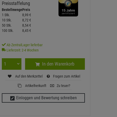
Preisstaffelung
Bestellmenge
Preis
1 Stk.
8,
99
€
10 Stk.
8,
72
€
50 Stk.
8,
54
€
100 Stk.
8,
45
€
Ab ZentralLager lieferbar
Lieferzeit: 2-4 Wochen
In den Warenkorb
Auf den Merkzettel
Fragen zum Artikel
Artikelherkunft
Zu teuer?
Einloggen und Bewertung schreiben