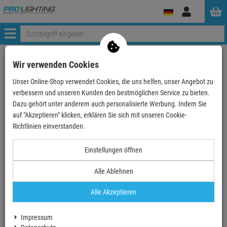
Anmelden
Menü
Weiter einkaufen
ProLighting
Zubehör
Cases, Racks & Taschen
Wir verwenden Cookies
spezielle Cases
Cases für Mischpulte
Unser Online-Shop verwendet Cookies, die uns helfen, unser Angebot zu
Pioneer Flightcase für DJM-A9
verbessern und unseren Kunden den bestmöglichen Service zu bieten.
Dazu gehört unter anderem auch personalisierte Werbung. Indem Sie
auf "Akzeptieren" klicken, erklären Sie sich mit unseren Cookie-
TOPSELLER
Richtlinien einverstanden.
Einstellungen öffnen
Alle Ablehnen
Alle Akzeptieren
Impressum