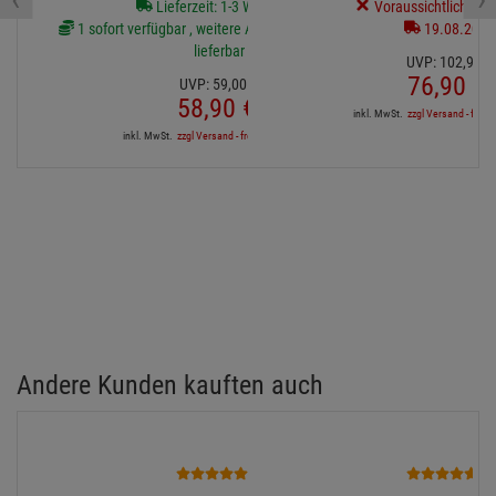
Lieferzeit: 1-3 Werktage
Voraussichtlich liefe
1 sofort verfügbar , weitere Artikel ab Zentrallager
19.08.2026
lieferbar
UVP:
102,
94
€
76,
90
€
UVP:
59,
00
€
58,
90
€
inkl. MwSt.
zzgl Versand - frei a
inkl. MwSt.
zzgl Versand - frei ab 90,-€ in DE
Andere Kunden kauften auch
1
3