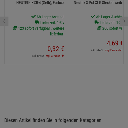
NEUTRIK XXR-4 (Gelb), Farbcodier-Ring für XX-Serie
Neutrik 3 Pol XLR Stecker weiblich
Ab Lager Aschheim lieferbar
Ab Lager Aschheim l
‹
›
Lieferzeit: 1-3 Werktage
Lieferzeit: 1-3 We
123 sofort verfügbar , weitere Artikel ab Zentrallager
266 sofort verfü
lieferbar
4,
69
€
0,
32
€
inkl. MwSt.
zzgl Versand - frei a
inkl. MwSt.
zzgl Versand - frei ab 90,-€ in DE
Diesen Artikel finden Sie in folgenden Kategorien