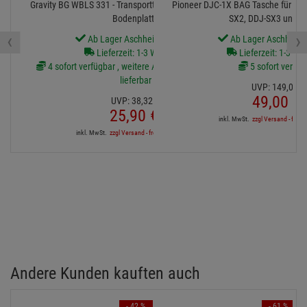
Gravity BG WBLS 331 - Transporttasche für quadratische
Pioneer DJC-1X BAG Tasche für DDJ
Bodenplatte
SX2, DDJ-SX3 und D
‹
›
Ab Lager Aschheim lieferbar
Ab Lager Aschheim l
Lieferzeit: 1-3 Werktage
Lieferzeit: 1-3 We
4 sofort verfügbar , weitere Artikel ab Zentrallager
5 sofort verfüg
lieferbar
UVP:
149,
00
€
49,
00
€
UVP:
38,
32
€
25,
90
€
inkl. MwSt.
zzgl Versand - frei a
inkl. MwSt.
zzgl Versand - frei ab 90,-€ in DE
Andere Kunden kauften auch
- 42 %
- 61 %