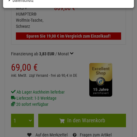
Datenschutz
HUMPTER® Wolfmix-Tasche, Schwarz
869,
00
€
*
Sparen Sie
19,
00
€
im Vergleich zum Einzelkauf!
Finanzierung ab
3,83 EUR
/ Monat
69,
00
€
inkl. MwSt.
zzgl Versand - frei ab 90,-€ in DE
Ab Lager Aschheim lieferbar
Lieferzeit: 1-3 Werktage
20 sofort verfügbar
In den Warenkorb
Auf den Merkzettel
Fragen zum Artikel