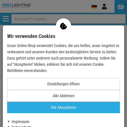
Anmelden
Menü
Weiter einkaufen
ProLighting
Zubehör
Cases, Racks & Taschen
Wir verwenden Cookies
Taschen
Universal- & Sonstige Taschen
Unser Online-Shop verwendet Cookies, die uns helfen, unser Angebot zu
HUMPTER® WOLFMIX mk3 Bag / WOLFMIX Wing Bag - sch…
verbessern und unseren Kunden den bestmöglichen Service zu bieten.
Dazu gehört unter anderem auch personalisierte Werbung. Indem Sie
auf "Akzeptieren" klicken, erklären Sie sich mit unseren Cookie-
TOPSELLER
Richtlinien einverstanden.
HUMPTER® WOLFMIX mk3 Bag / WOLFMIX
Einstellungen öffnen
Wing Bag - schwarz
Alle Ablehnen
Artikel-Nummer:
HUMP06-12003
1
Alle Akzeptieren
Diesen Artikel gibt es auch in folgendem Set:
Impressum
Nicolaudie Wolfmix W1 MK3 +