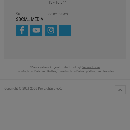
13 - 16 Uhr
Sa.:
geschlossen
SOCIAL MEDIA
* Preisangaben inkl. gesetzl. MwSt. und zzgl.
Versandkosten
1
2
Ursprünglicher Preis des Händlers,
Unverbindliche Preisempfehlung des Herstellers
Copyright © 2021-2026 Pro Lighting e.K.