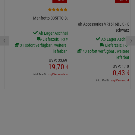
6
Manfrotto 035FTC Super-Clamp
ah Accessories VR1616BLK - Klett
schwarz
Ab Lager Aschheim lieferbar
‹
›
Lieferzeit: 1-3 Werktage
Ab Lager Aschheim l
31 sofort verfügbar , weitere Artikel ab Zentrallager
Lieferzeit: 1-3 We
lieferbar
40 sofort verfügbar , weitere Art
lieferbar
UVP:
33,
69
€
19,
70
€
UVP:
1,
10
€
0,
43
€
inkl. MwSt.
zzgl Versand - frei ab 90,-€ in DE
inkl. MwSt.
zzgl Versand - frei a