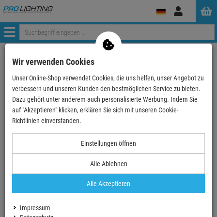
Anmelden
Menü
Weiter einkaufen
ProLighting
Zubehör
Kabel & Stecker
Wir verwenden Cookies
Stecker
Sonstige
Unser Online-Shop verwendet Cookies, die uns helfen, unser Angebot zu
NEUTRIK NLFASTON - Kabelschuh 4,8x0,5mm für 0,8-2…
verbessern und unseren Kunden den bestmöglichen Service zu bieten.
Dazu gehört unter anderem auch personalisierte Werbung. Indem Sie
- 52 %
auf "Akzeptieren" klicken, erklären Sie sich mit unseren Cookie-
TOPSELLER
Richtlinien einverstanden.
NEUTRIK NLFASTON - Kabelschuh 4,8x0,5mm
Einstellungen öffnen
für 0,8-2,0 mm²
Alle Ablehnen
Artikel-Nummer:
NLFASTON
Finanzierung ab
0,00 EUR
/ Monat
Alle Akzeptieren
2
UVP:
0,
29
€
0,
14
€
Impressum