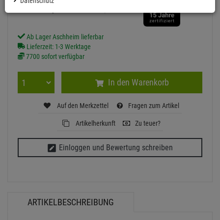
Datenschutz
Grundpreis: 1 Stück =
0,
14
€
inkl. MwSt.
zzgl Versand - frei ab 90,-€ in DE
Ab Lager Aschheim lieferbar
Lieferzeit: 1-3 Werktage
7700 sofort verfügbar
In den Warenkorb
Auf den Merkzettel
Fragen zum Artikel
Artikelherkunft
Zu teuer?
Einloggen und Bewertung schreiben
ARTIKELBESCHREIBUNG