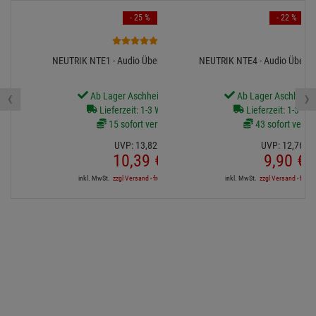
- 25 %
- 22 %
1
NEUTRIK NTE1 - Audio Übertrager 1:1, Modul
NEUTRIK NTE4 - Audio Übertra
‹
›
Ab Lager Aschheim lieferbar
Ab Lager Aschheim l
Lieferzeit: 1-3 Werktage
Lieferzeit: 1-3 We
15 sofort verfügbar
43 sofort verfü
UVP:
13,
82
€
UVP:
12,
76
€
10,
39
€
9,
90
€
inkl. MwSt.
zzgl Versand - frei ab 90,-€ in DE
inkl. MwSt.
zzgl Versand - frei a