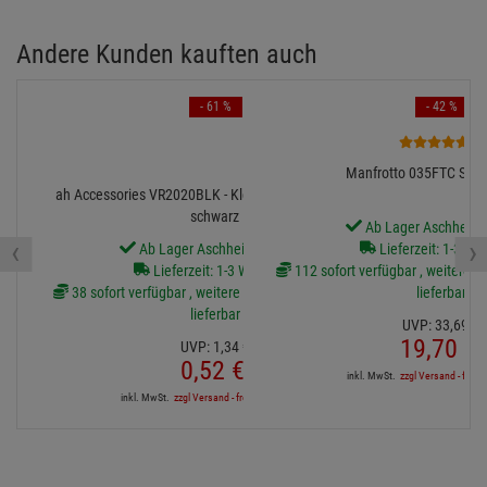
Andere Kunden kauften auch
- 61 %
- 42 %
6
Manfrotto 035FTC Sup
ah Accessories VR2020BLK - Klett Kabelbinder 20 cm
schwarz
Ab Lager Aschheim l
‹
›
Ab Lager Aschheim lieferbar
Lieferzeit: 1-3 We
Lieferzeit: 1-3 Werktage
112 sofort verfügbar , weitere Ar
38 sofort verfügbar , weitere Artikel ab Zentrallager
lieferbar
lieferbar
UVP:
33,
69
€
19,
70
€
UVP:
1,
34
€
0,
52
€
inkl. MwSt.
zzgl Versand - frei a
inkl. MwSt.
zzgl Versand - frei ab 90,-€ in DE