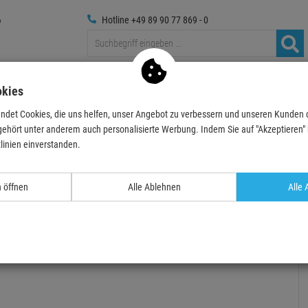
Hotline +49 89 90 77 869 - 0
Traversen
Foto
Medientechnik
Deko & Textilpfl
okies
ndet Cookies, die uns helfen, unser Angebot zu verbessern und unseren Kunden
ecker
Stecker
XLR-Stecker
XLR 3-Pin
Neutrik 3 Pol XLR Stecker weiblic
gehört unter anderem auch personalisierte Werbung. Indem Sie auf "Akzeptieren" kl
linien einverstanden.
TOPSELLER
n öffnen
Alle Ablehnen
Alle 