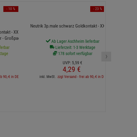
- 10 %
- 23 %
Neutrik 3p. 
Neutrik 3p.male schwarz Goldkontakt - XX Serie
takt - XX Serie für
r - Großpackung
Ab Lager Aschheim lieferbar
ferbar
Lieferzeit: 1-3 Werktage
75 sofort v
›
ktage
178 sofort verfügbar
UVP:
5,
59
€
4,
29
€
ab 90,-€ in DE
inkl. MwSt.
zzgl Versand - frei ab 90,-€ in DE
inkl. 