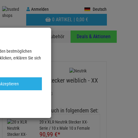
Anmelden
Anmelden
Deutsch
WARENKORB
0 ARTIKEL |
0,
00
€
AUFKLAPPEN
anzen
Stative
Zubehör
Deals & Aktionen
 den bestmöglichen
h - XX Serie, sc…
icken, erklären Sie sich
Neutrik 3 Pol XLR Stecker weiblich - XX
Akzeptieren
Serie, schwarz
Artikel-Nummer:
NC3FXXBAG
3
Diesen Artikel gibt es auch in folgendem Set:
20 x XLR Neutrik Stecker XX-
Serie / 10 x Male 10 x Female
90,
99
€
*