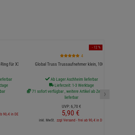
- 12 %
4
NEUTRIK XXR-
Ring für XX-Serie
Global Truss Trussaufnehmer klein, 100kg
eferbar
Ab Lager Aschheim lieferbar
ktage
Lieferzeit: 1-3 Werktage
›
bar
71 sofort verfügbar , weitere Artikel ab Zentrallager
lieferbar
UVP:
6,
70
€
inkl. 
5,
90
€
ab 90,-€ in DE
inkl. MwSt.
zzgl Versand - frei ab 90,-€ in DE