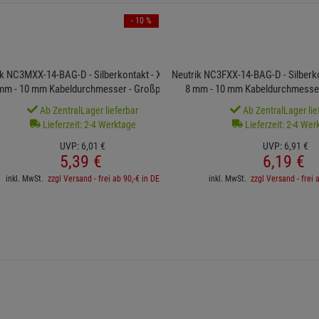
- 10 %
ik NC3MXX-14-BAG-D - Silberkontakt - XX Serie
Neutrik NC3FXX-14-BAG-D - Silberkon
 mm - 10 mm Kabeldurchmesser - Großpackung
8 mm - 10 mm Kabeldurchmesse
Ab ZentralLager lieferbar
Ab ZentralLager lie
Lieferzeit: 2-4 Werktage
Lieferzeit: 2-4 Wer
UVP:
6,
01
€
UVP:
6,
91
€
5,
39
€
6,
19
€
inkl. MwSt.
zzgl Versand - frei ab 90,-€ in DE
inkl. MwSt.
zzgl Versand - frei 