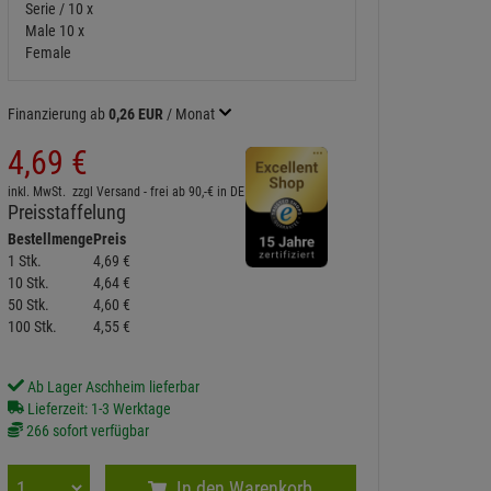
Finanzierung ab
0,26 EUR
/ Monat
4,
69
€
inkl. MwSt.
zzgl Versand - frei ab 90,-€ in DE
Preisstaffelung
Bestellmenge
Preis
1 Stk.
4,
69
€
10 Stk.
4,
64
€
50 Stk.
4,
60
€
100 Stk.
4,
55
€
Ab Lager Aschheim lieferbar
Lieferzeit: 1-3 Werktage
266 sofort verfügbar
In den Warenkorb