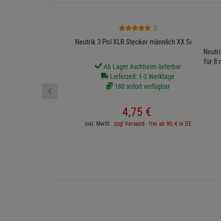
3
Neutrik 3 Pol XLR Stecker männlich XX Serie
Neutr
für 8
Ab Lager Aschheim lieferbar
Lieferzeit: 1-3 Werktage
‹
180 sofort verfügbar
4,
75
€
inkl. MwSt.
zzgl Versand - frei ab 90,-€ in DE