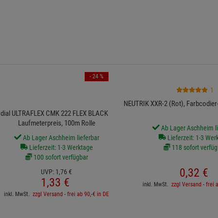
- 24 %
1
NEUTRIK XXR-2 (Rot), Farbcodier-
dial ULTRAFLEX CMK 222 FLEX BLACK 100 -
Laufmeterpreis, 100m Rolle
Ab Lager Aschheim li
Ab Lager Aschheim lieferbar
Lieferzeit: 1-3 Wer
Lieferzeit: 1-3 Werktage
118 sofort verfüg
100 sofort verfügbar
0,
32
€
UVP:
1,
76
€
1,
33
€
inkl. MwSt.
zzgl Versand - frei 
inkl. MwSt.
zzgl Versand - frei ab 90,-€ in DE