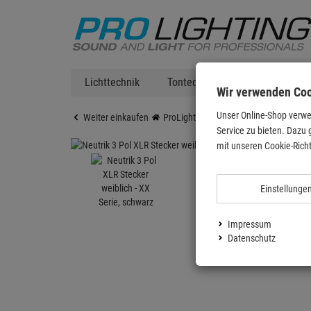
Lichttechnik
Tontechnik
DJ Equipment
Wir verwenden Co
Unser Online-Shop verwe
Weiter einkaufen
ProLighting
Zubehör
Kabel & St
Service zu bieten. Dazu 
mit unseren Cookie-Richt
Einstellunge
Impressum
Datenschutz