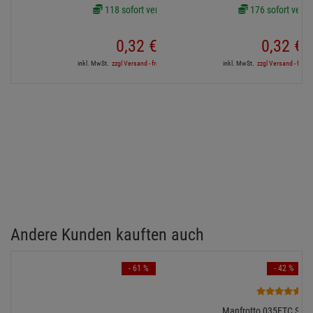
118 sofort verfügbar
176 sofort verfü
0,
32
€
0,
32
€
inkl. MwSt.
zzgl Versand - frei ab 90,-€ in DE
inkl. MwSt.
zzgl Versand - frei a
Andere Kunden kauften auch
- 61 %
- 42 %
6
Manfrotto 035FTC Sup