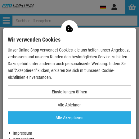
Anmelden
Menü
Wir verwenden Cookies
- 13 %
TOPSELLER
Unser Online-Shop verwendet Cookies, die uns helfen, unser Angebot zu
verbessern und unseren Kunden den bestmöglichen Service zu bieten.
Dazu gehört unter anderem auch personalisierte Werbung. Indem Sie
auf "Akzeptieren" klicken, erklären Sie sich mit unseren Cookie-
Neutrik Montagerahmen mit M3 Gewinde f. D-
Richtlinien einverstanden.
Form Einbausteckverbinder
Artikel-Nummer:
MFD
Finanzierung ab
0,03 EUR
/ Monat
Einstellungen öffnen
2
UVP:
0,
68
€
Alle Ablehnen
0,
59
€
Alle Akzeptieren
inkl. MwSt.
zzgl Versand - frei ab 90,-€ in DE
Preisstaffelung
Bestellmenge
Impressum
Preis