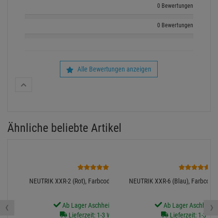
0 Bewertungen
0 Bewertungen
Alle Bewertungen anzeigen
Ähnliche beliebte Artikel
1
1
NEUTRIK XXR-2 (Rot), Farbcodier-Ring für XX-Serie
NEUTRIK XXR-6 (Blau), Farbcodier
‹
›
Ab Lager Aschheim lieferbar
Ab Lager Aschheim l
Lieferzeit: 1-3 Werktage
Lieferzeit: 1-3 We