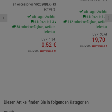
ah Accessories VR2020BLK - Klett Kabelbinder 20 cm
schwarz
Ab Lager Aschheim l
‹
›
Ab Lager Aschheim lieferbar
Lieferzeit: 1-3 We
Lieferzeit: 1-3 Werktage
112 sofort verfügbar , weitere Ar
38 sofort verfügbar , weitere Artikel ab Zentrallager
lieferbar
lieferbar
UVP:
33,
69
€
19,
70
€
UVP:
1,
34
€
0,
52
€
inkl. MwSt.
zzgl Versand - frei a
inkl. MwSt.
zzgl Versand - frei ab 90,-€ in DE
Diesen Artikel finden Sie in folgenden Kategorien