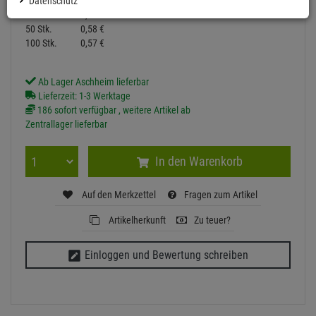
1 Stk.
Datenschutz
0,
59
€
10 Stk.
0,
58
€
50 Stk.
0,
58
€
100 Stk.
0,
57
€
Ab Lager Aschheim lieferbar
Lieferzeit: 1-3 Werktage
186 sofort verfügbar , weitere Artikel ab
Zentrallager lieferbar
In den Warenkorb
Auf den Merkzettel
Fragen zum Artikel
Artikelherkunft
Zu teuer?
Einloggen und Bewertung schreiben