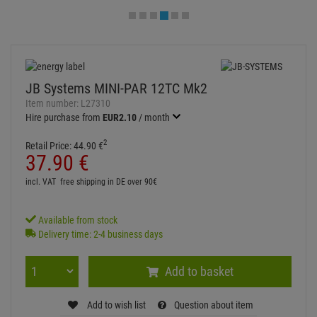
JB Systems MINI-PAR 12TC Mk2
Item number:
L27310
Hire purchase from
EUR2.10
/ month
2
Retail Price:
44.
90
€
37.
90
€
incl. VAT
free shipping in DE over 90€
Available from stock
Delivery time: 2-4 business days
Add to basket
Add to wish list
Question about item