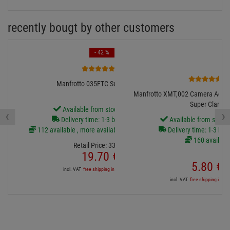
recently bougt by other customers
- 42 %
6
2
Manfrotto 035FTC Super-Clamp
Manfrotto XMT,002 Camera Adapter
Super Clamp
Available from stock Aschheim
‹
›
Delivery time: 1-3 business days
Available from stock
112 available , more available from central stock
Delivery time: 1-3 bus
160 availabl
Retail Price:
33.
69
€
19.
70
€
5.
80
€
incl. VAT
free shipping in DE over 90€
incl. VAT
free shipping in DE