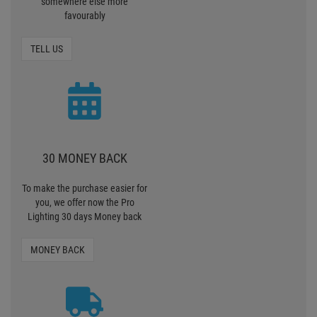
somewhere else more
favourably
TELL US
30 MONEY BACK
To make the purchase easier for
you, we offer now the Pro
Lighting 30 days Money back
MONEY BACK