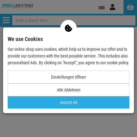
Log
in
Menü
Continue shopping
ProLighting
Lighting & Effects
Spotlights
We use Cookies
LED Flat PAR
JB Systems MINI-PAR 12TC Mk2
Our online shop uses cookies, which help us to improve our offer and to
provide our customers with the best possible service. This includes also
- 16 %
personalised Ads. By clicking on "Accept", you agree to our cookie policy.
TOPSELLER
Einstellungen öffnen
Alle Ablehnen
Accept All