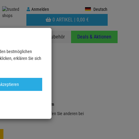
Anmelden
Anmelden
Deutsch
WARENKORB
0 ARTIKEL |
0,
00
€
AUFKLAPPEN
anzen
Stative
Zubehör
Deals & Aktionen
 den bestmöglichen
icken, erklären Sie sich
Akzeptieren
 67, black,79 x 59,5 x 36,5 cm
rung mit diesem Artikel und helfen Sie anderen bei