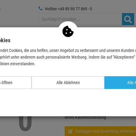
Hotline +49 89 90 77 869 - 0
Traversen
Foto
Medientechnik
Deko & Textilpfl
okies
ndet Cookies, die uns helfen, unser Angebot zu verbessern und unseren Kunden
gehört unter anderem auch personalisierte Werbung. Indem Sie auf "Akzeptieren" kl
linien einverstanden.
Echte
Bewertungen
n öffnen
Alle Ablehnen
Alle 
LITECRAFT MCS 1725 Trolley,ABS-Case, IP
0
Schreiben Sie jetzt Ihre persönliche Erfah
deren Kaufentscheidung
Einloggen und Bewertung schreiben