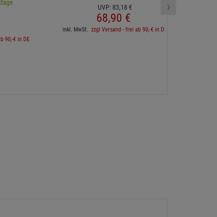
›
ktage
UVP:
83,
18
€
68,
90
€
inkl. 
inkl. MwSt.
zzgl Versand - frei ab 90,-€ in DE
ab 90,-€ in DE