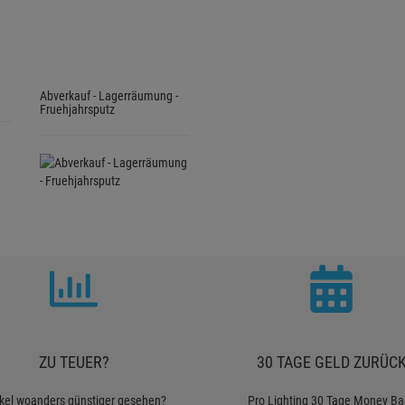
Abverkauf - Lagerräumung -
Fruehjahrsputz
ZU TEUER?
30 TAGE GELD ZURÜC
ikel woanders günstiger gesehen?
Pro Lighting 30 Tage Money Ba