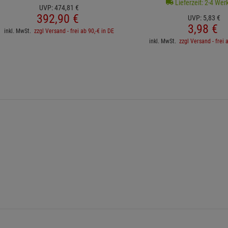
Lieferzeit: 2-4 Wer
UVP:
474,
81
€
392,
90
€
UVP:
5,
83
€
3,
98
€
inkl. MwSt.
zzgl Versand - frei ab 90,-€ in DE
inkl. MwSt.
zzgl Versand - frei 