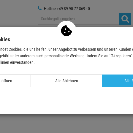
Hotline +49 89 90 77 869 - 0
Traversen
Foto
Medientechnik
Deko & Textilpfl
okies
ndet Cookies, die uns helfen, unser Angebot zu verbessern und unseren Kunden
Deko-Objekte
Sonstige Deko
12x Europalms Kristalleucalyptus, weiß, 8
gehört unter anderem auch personalisierte Werbung. Indem Sie auf "Akzeptieren" kl
linien einverstanden.
- 42 %
n öffnen
Alle Ablehnen
Alle 