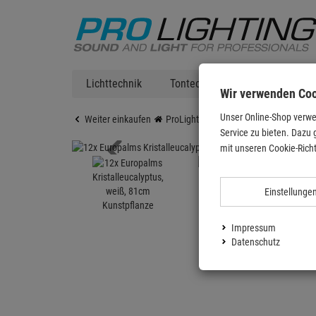
Lichttechnik
Tontechnik
DJ Equipment
Wir verwenden Co
Unser Online-Shop verwe
Weiter einkaufen
ProLighting
Deko & Textilpflanzen
Service zu bieten. Dazu 
mit unseren Cookie-Richt
Einstellunge
Impressum
Datenschutz