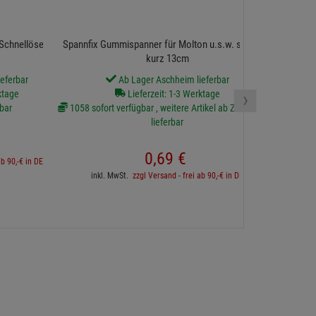
Manfrotto XM
Schnellöse, Poster
Spannfix Gummispanner für Molton u.s.w. schwarz
kurz 13cm
eferbar
Ab Lager Aschheim lieferbar
›
ktage
Lieferzeit: 1-3 Werktage
bar
1058 sofort verfügbar , weitere Artikel ab Zentrallager
lieferbar
inkl. 
0,
69
€
ab 90,-€ in DE
inkl. MwSt.
zzgl Versand - frei ab 90,-€ in DE