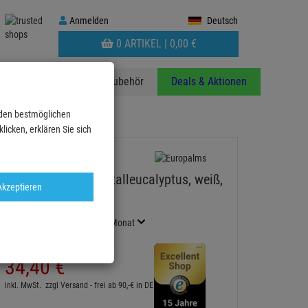
Anmelden
Anmelden
Deutsch
WARENKORB
0 ARTIKEL |
0,
00
€
AUFKLAPPEN
anzen
Stative
Zubehör
Deals & Aktionen
 den bestmöglichen
1cm Kuns…
icken, erklären Sie sich
12x Europalms Kristalleucalyptus, weiß,
Akzeptieren
81cm Kunstpflanze
Artikel-Nummer:
82600202
Finanzierung ab
1,91 EUR
/ Monat
2
UVP:
59,
00
€
34,
40
€
inkl. MwSt.
zzgl Versand - frei ab 90,-€ in DE