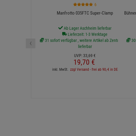
6
Manfrotto 035FTC Super-Clamp
Bühnen
Ab Lager Aschheim lieferbar
Lieferzeit: 1-3 Werktage
‹
31 sofort verfügbar , weitere Artikel ab Zentrallager
30 
lieferbar
UVP:
33,
69
€
19,
70
€
inkl. MwSt.
zzgl Versand - frei ab 90,-€ in DE