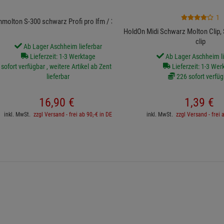
1
molton S-300 schwarz Profi pro lfm / 3 m breit
HoldOn Midi Schwarz Molton Clip, 
clip
Ab Lager Aschheim lieferbar
Lieferzeit: 1-3 Werktage
Ab Lager Aschheim li
sofort verfügbar , weitere Artikel ab Zentrallager
Lieferzeit: 1-3 Wer
lieferbar
226 sofort verfüg
16,
90
€
1,
39
€
inkl. MwSt.
zzgl Versand - frei ab 90,-€ in DE
inkl. MwSt.
zzgl Versand - frei 