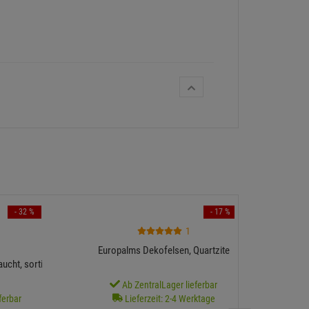
- 32 %
- 17 %
1
EUROPA
Europalms Dekofelsen, Quartzite
ht, sortiert -
Ab ZentralLager lieferbar
ferbar
Lieferzeit: 2-4 Werktage