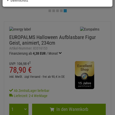
Datenschutz
EUROPALMS Halloween Aufblasbare Figur
Geist, animiert, 234cm
Artikel-Nummer:
83316153
Finanzierung ab
4,38 EUR
/ Monat
2
UVP:
106,
98
€
78,
90
€
inkl. MwSt.
zzgl Versand - frei ab 90,-€ in DE
Ab ZentralLager lieferbar
Lieferzeit: 2-4 Werktage
In den Warenkorb