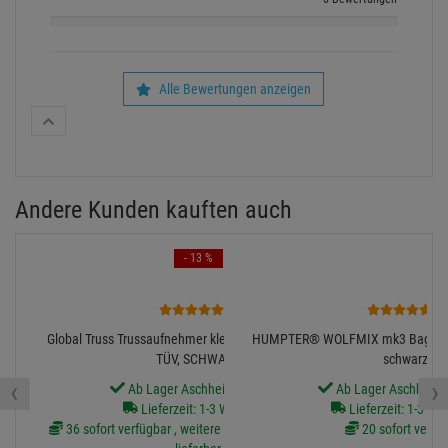
Alle Bewertungen anzeigen
Andere Kunden kauften auch
- 13 %
1
1
Global Truss Trussaufnehmer klein, 100kg, 30mm breit,
HUMPTER® WOLFMIX mk3 Bag / W
TÜV, SCHWARZ
schwarz
‹
›
Ab Lager Aschheim lieferbar
Ab Lager Aschheim l
Lieferzeit: 1-3 Werktage
Lieferzeit: 1-3 We
36 sofort verfügbar , weitere Artikel ab Zentrallager
20 sofort verfü