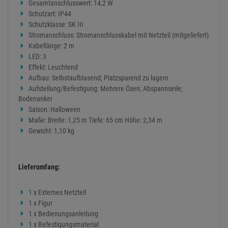
Gesamtanschlusswert: 14,2 W
Schutzart: IP44
Schutzklasse: SK III
Stromanschluss: Stromanschlusskabel mit Netzteil (mitgeliefert)
Kabellänge: 2 m
LED: 3
Effekt: Leuchtend
Aufbau: Selbstaufblasend; Platzsparend zu lagern
Aufstellung/Befestigung: Mehrere Ösen; Abspannseile;
Bodenanker
Saison: Halloween
Maße: Breite: 1,25 m Tiefe: 65 cm Höhe: 2,34 m
Gewicht: 1,10 kg
Lieferumfang:
1 x Externes Netzteil
1 x Figur
1 x Bedienungsanleitung
1 x Befestigungsmaterial