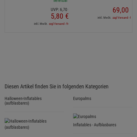
lieferbar
69,
00
€
UVP:
6,
70
€
5,
80
€
inkl. MwSt.
zzgl Versand - frei a
inkl. MwSt.
zzgl Versand - frei ab 90,-€ in DE
Diesen Artikel finden Sie in folgenden Kategorien
Halloween-Inflatables
Europalms
(aufblasbares)
Inflatables - Aufblasbares