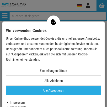
Anmelden
Menü
Weiter einkaufen
ProLighting
Deko & Textilpflanzen
Halloween
Wir verwenden Cookies
Halloween-Inflatables (aufblasbares)
Unser Online-Shop verwendet Cookies, die uns helfen, unser Angebot zu
EUROPALMS Halloween Aufblasbare Figur Geist, anim…
verbessern und unseren Kunden den bestmöglichen Service zu bieten.
Dazu gehört unter anderem auch personalisierte Werbung. Indem Sie
- 26 %
auf "Akzeptieren" klicken, erklären Sie sich mit unseren Cookie-
TOPSELLER
Richtlinien einverstanden.
Einstellungen öffnen
Alle Ablehnen
Alle Akzeptieren
Impressum