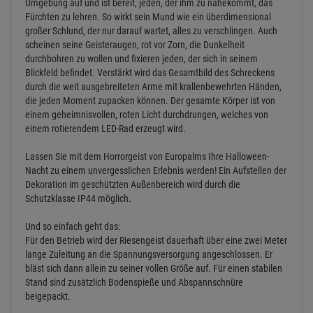
Umgebung auf und ist bereit, jeden, der ihm zu nahekommt, das
Fürchten zu lehren. So wirkt sein Mund wie ein überdimensional
großer Schlund, der nur darauf wartet, alles zu verschlingen. Auch
scheinen seine Geisteraugen, rot vor Zorn, die Dunkelheit
durchbohren zu wollen und fixieren jeden, der sich in seinem
Blickfeld befindet. Verstärkt wird das Gesamtbild des Schreckens
durch die weit ausgebreiteten Arme mit krallenbewehrten Händen,
die jeden Moment zupacken können. Der gesamte Körper ist von
einem geheimnisvollen, roten Licht durchdrungen, welches von
einem rotierendem LED-Rad erzeugt wird.
Lassen Sie mit dem Horrorgeist von Europalms Ihre Halloween-
Nacht zu einem unvergesslichen Erlebnis werden! Ein Aufstellen der
Dekoration im geschützten Außenbereich wird durch die
Schutzklasse IP44 möglich.
Und so einfach geht das:
Für den Betrieb wird der Riesengeist dauerhaft über eine zwei Meter
lange Zuleitung an die Spannungsversorgung angeschlossen. Er
bläst sich dann allein zu seiner vollen Größe auf. Für einen stabilen
Stand sind zusätzlich Bodenspieße und Abspannschnüre
beigepackt.