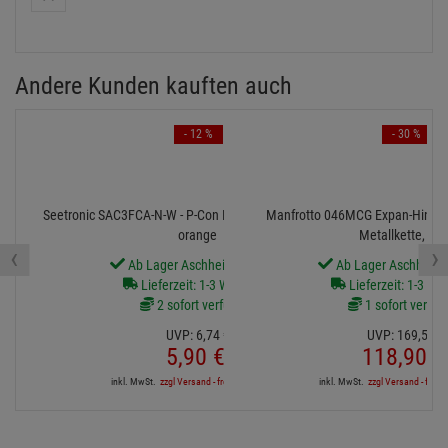
Andere Kunden kauften auch
- 12 %
- 30 %
Seetronic SAC3FCA-N-W - P-Con IP65 Kabelstecker, OUT,
Manfrotto 046MCG Expan-Hinterg
orange
Metallkette, gra
‹
›
Ab Lager Aschheim lieferbar
Ab Lager Aschheim l
Lieferzeit: 1-3 Werktage
Lieferzeit: 1-3 We
2 sofort verfügbar
1 sofort verfüg
UVP:
6,
74
€
UVP:
169,
55
€
5,
90
€
118,
90
€
inkl. MwSt.
zzgl Versand - frei ab 90,-€ in DE
inkl. MwSt.
zzgl Versand - frei a