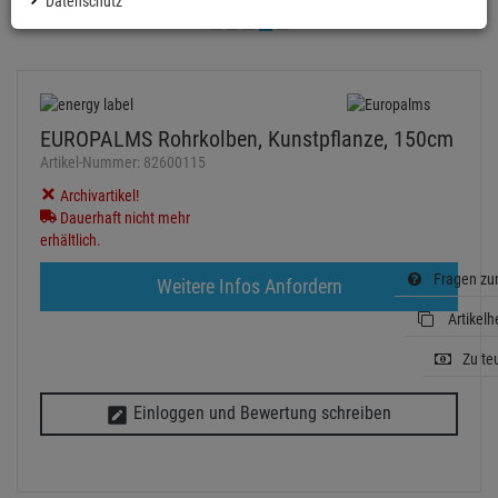
Datenschutz
EUROPALMS Rohrkolben, Kunstpflanze, 150cm
Artikel-Nummer:
82600115
Archivartikel!
Dauerhaft nicht mehr
erhältlich.
Fragen zum
Weitere Infos Anfordern
Artikelh
Zu te
Einloggen und Bewertung schreiben