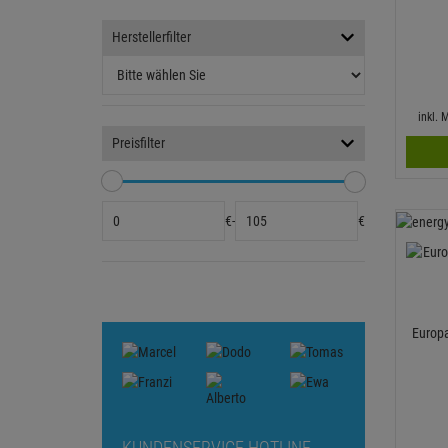
Herstellerfilter
inkl.
Preisfilter
€
-
€
Europa
KUNDENSERVICE HOTLINE