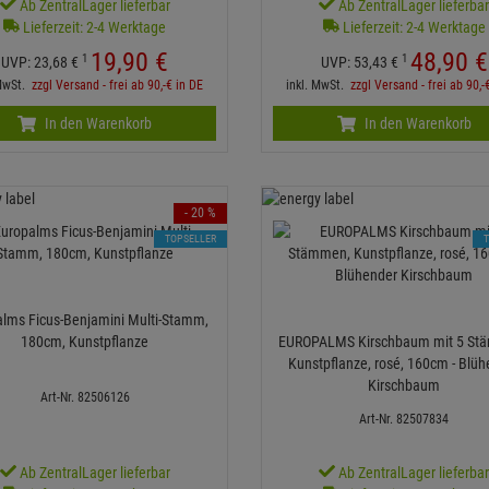
Ab ZentralLager lieferbar
Ab ZentralLager lieferba
Lieferzeit: 2-4 Werktage
Lieferzeit: 2-4 Werktage
19,
90
€
48,
90
€
1
1
UVP:
23,
68
€
UVP:
53,
43
€
 MwSt.
zzgl Versand - frei ab 90,-€ in DE
inkl. MwSt.
zzgl Versand - frei ab 90,-
In den Warenkorb
In den Warenkorb
- 20 %
TOPSELLER
alms Ficus-Benjamini Multi-Stamm,
180cm, Kunstpflanze
EUROPALMS Kirschbaum mit 5 St
Kunstpflanze, rosé, 160cm - Blüh
Kirschbaum
Art-Nr. 82506126
Art-Nr. 82507834
Ab ZentralLager lieferbar
Ab ZentralLager lieferba