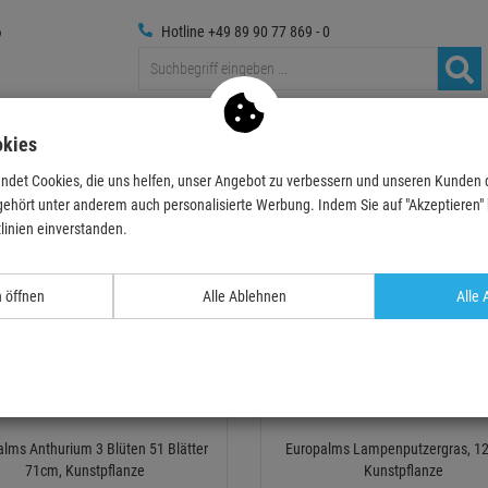
Hotline +49 89 90 77 869 - 0
Traversen
Foto
Medientechnik
Deko & Textilpflanze
okies
ndet Cookies, die uns helfen, unser Angebot zu verbessern und unseren Kunden
nd Flur
gehört unter anderem auch personalisierte Werbung. Indem Sie auf "Akzeptieren" kl
 und Flur
linien einverstanden.
Relevanz
n öffnen
Alle Ablehnen
Alle 
- 36 %
lms Anthurium 3 Blüten 51 Blätter
Europalms Lampenputzergras, 12
71cm, Kunstpflanze
Kunstpflanze