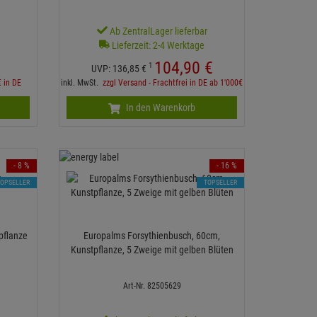
r
Ab ZentralLager lieferbar
Lieferzeit: 2-4 Werktage
104,
90
€
1
UVP:
136,
85
€
€ in DE
inkl. MwSt.
zzgl Versand - Frachtfrei in DE ab 1'000€
In den Warenkorb
- 8 %
- 16 %
TOPSELLER
TOPSELLER
pflanze
Europalms Forsythienbusch, 60cm,
Kunstpflanze, 5 Zweige mit gelben Blüten
Art-Nr. 82505629