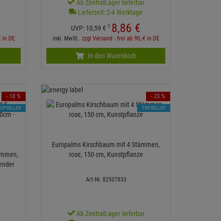
r
Ab ZentralLager lieferbar
Lieferzeit: 2-4 Werktage
8,
86
€
1
UVP:
10,
59
€
€ in DE
inkl. MwSt.
zzgl Versand - frei ab 90,-€ in DE
In den Warenkorb
- 18 %
- 23 %
TOPSELLER
TOPSELLER
Europalms Kirschbaum mit 4 Stämmen,
ämmen,
rose, 150 cm, Kunstpflanze
ender
Art-Nr. 82507833
r
Ab ZentralLager lieferbar