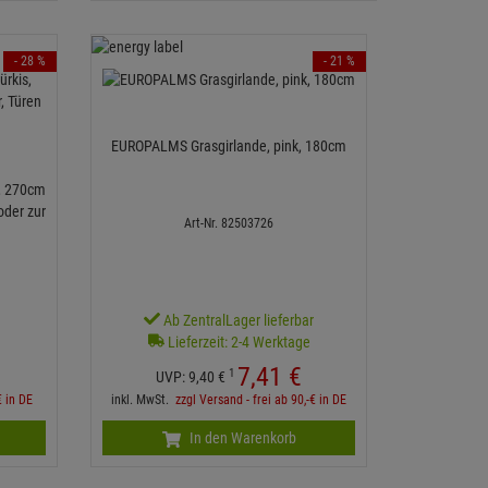
- 28 %
- 21 %
EUROPALMS Grasgirlande, pink, 180cm
, 270cm
oder zur
Art-Nr. 82503726
r
Ab ZentralLager lieferbar
Lieferzeit: 2-4 Werktage
7,
41
€
1
UVP:
9,
40
€
€ in DE
inkl. MwSt.
zzgl Versand - frei ab 90,-€ in DE
In den Warenkorb