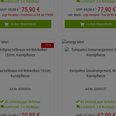
Lieferzeit: 2-4 Werktage
Lieferzeit: 2-4 Werktage
75,
90
€
77,
90
€
1
1
UVP:
95,
08
€
UVP:
95,
08
€
t.
zzgl Versand - Frachtfrei in DE ab 1'000€
inkl. MwSt.
zzgl Versand - frei ab 90,-
In den Warenkorb
In den Warenkorb
- 12 %
ras hellbraun mit Rohrkolben 152cm,
Europalms Grasarrangement, 90
Kunstpflanze
Kunstpflanze
Art-Nr. 82505856
Art-Nr. 82600137
Ab ZentralLager lieferbar
Ab ZentralLager lieferba
Lieferzeit: 2-4 Werktage
Lieferzeit: 2-4 Werktage
20,
90
€
62,
90
€
1
1
UVP:
23,
68
€
UVP:
71,
28
€