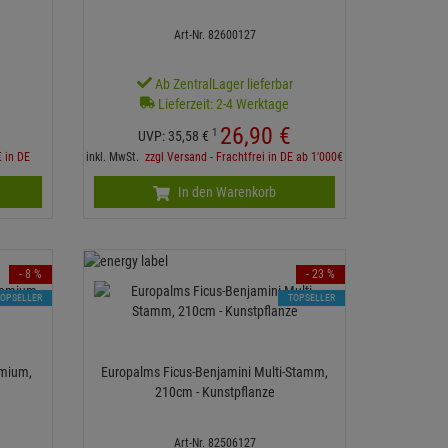
Art-Nr. 82600127
r
Ab ZentralLager lieferbar
Lieferzeit: 2-4 Werktage
26,
90
€
1
UVP:
35,
58
€
€ in DE
inkl. MwSt.
zzgl Versand - Frachtfrei in DE ab 1'000€
In den Warenkorb
- 8 %
- 23 %
TOPSELLER
TOPSELLER
mium,
Europalms Ficus-Benjamini Multi-Stamm,
210cm - Kunstpflanze
Art-Nr. 82506127