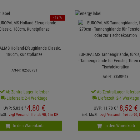
- 18 %
LMS Holland-Efeugirlande Classic,
180cm, Kunstpflanze
EUROPALMS Tannengirlande, türkis
- Tannengirlande für Fenster, Türen 
Tischdekoration
Art-Nr. 82503731
Art-Nr. 83500413
Ab ZentralLager lieferbar
Ab ZentralLager lieferba
Lieferzeit: 2-4 Werktage
Lieferzeit: 2-4 Werktage
4,
80
€
8,
52
€
1
1
UVP:
5,
83
€
UVP:
11,
78
€
 MwSt.
zzgl Versand - frei ab 90,-€ in DE
inkl. MwSt.
zzgl Versand - frei ab 90,-
In den Warenkorb
In den Warenkorb