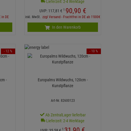
Lieferzeit: 2-4 Werktage
90,
90
€
1
UVP:
117,
81
€
€ in DE
inkl. MwSt.
zzgl Versand - Frachtfrei in DE ab 1'000€
In den Warenkorb
- 12 %
- 10 %
cm -
Europalms Wildwuchs, 120cm -
Kunstpflanze
Art-Nr. 82600123
r
Ab ZentralLager lieferbar
Lieferzeit: 2-4 Werktage
31,
90
€
1
UVP:
35,
58
€