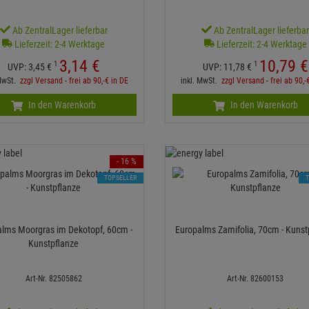
Ab ZentralLager lieferbar
Ab ZentralLager lieferba
Lieferzeit: 2-4 Werktage
Lieferzeit: 2-4 Werktage
3,
14
€
10,
79
€
1
1
UVP:
3,
45
€
UVP:
11,
78
€
 MwSt.
zzgl Versand - frei ab 90,-€ in DE
inkl. MwSt.
zzgl Versand - frei ab 90,-
In den Warenkorb
In den Warenkorb
- 16 %
TOPSELLER
lms Moorgras im Dekotopf, 60cm -
Europalms Zamifolia, 70cm - Kunst
Kunstpflanze
Art-Nr. 82505862
Art-Nr. 82600153