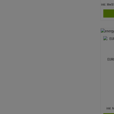
inkl. MwS
EURO
inkl.