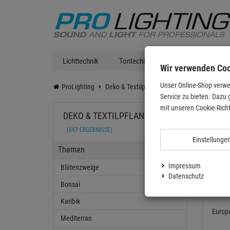
Lichttechnik
Tontechnik
DJ Equipment
Wir verwenden Co
Unser Online-Shop verwe
ProLighting
Deko & Textilpflanzen
Themen
Wald u
Service zu bieten. Dazu 
Wald
mit unseren Cookie-Richt
DEKO & TEXTILPFLANZEN
(697 ERGEBNISSE)
Einstellunge
Themen
Impressum
Blütenzweige
Datenschutz
Bonsai
Karibik
Europa
Mediterran