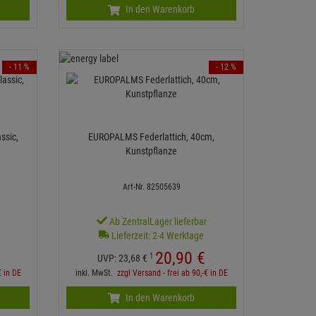
In den Warenkorb
- 11 %
- 12 %
ssic,
EUROPALMS Federlattich, 40cm,
Kunstpflanze
Art-Nr. 82505639
r
Ab ZentralLager lieferbar
Lieferzeit: 2-4 Werktage
20,
90
€
1
UVP:
23,
68
€
€ in DE
inkl. MwSt.
zzgl Versand - frei ab 90,-€ in DE
In den Warenkorb