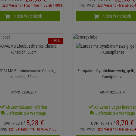
t.
zzgl Versand - Frachtfrei in DE ab 1'000€
inkl. MwSt.
zzgl Versand - frei ab 90,-
In den Warenkorb
In den Warenkorb
- 25 %
PALMS Efeubuschranke Classic,
Europalms Cymbidiumzweig, gelb,
künstlich, 60cm
Kunstpflanze
Art-Nr. 82502207
Art-Nr. 82530314
Ab ZentralLager lieferbar
Ab ZentralLager lieferba
Lieferzeit: 2-4 Werktage
Lieferzeit: 2-4 Werktage
5,
28
€
8,
70
€
1
1
UVP:
7,
02
€
UVP:
10,
71
€
 MwSt.
zzgl Versand - frei ab 90,-€ in DE
inkl. MwSt.
zzgl Versand - frei ab 90,-