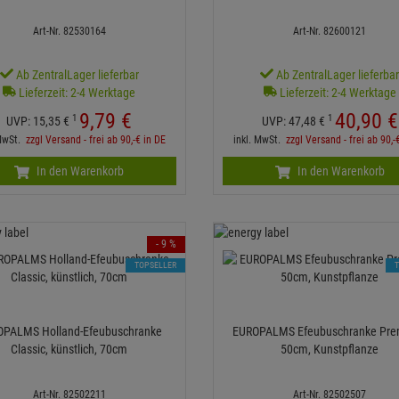
Art-Nr. 82530164
Art-Nr. 82600121
Ab ZentralLager lieferbar
Ab ZentralLager lieferba
Lieferzeit: 2-4 Werktage
Lieferzeit: 2-4 Werktage
9,
79
€
40,
90
€
1
1
UVP:
15,
35
€
UVP:
47,
48
€
 MwSt.
zzgl Versand - frei ab 90,-€ in DE
inkl. MwSt.
zzgl Versand - frei ab 90,-
In den Warenkorb
In den Warenkorb
- 9 %
TOPSELLER
PALMS Holland-Efeubuschranke
EUROPALMS Efeubuschranke Pre
Classic, künstlich, 70cm
50cm, Kunstpflanze
Art-Nr. 82502211
Art-Nr. 82502507