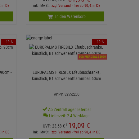
€ in DE
inkl. MwSt.
zzgl Versand - frei ab 90,-€ in DE
In den Warenkorb
- 19 %
- 19 %
SOMMERDEALS 2026
 90cm -
EUROPALMS FIRESILX Efeubuschranke,
künstlich, B1 schwer entflammbar, 60cm
Art-Nr. 82552200
r
Ab ZentralLager lieferbar
Lieferzeit: 2-4 Werktage
19,
09
€
1
UVP:
23,
68
€
€ in DE
inkl. MwSt.
zzgl Versand - frei ab 90,-€ in DE