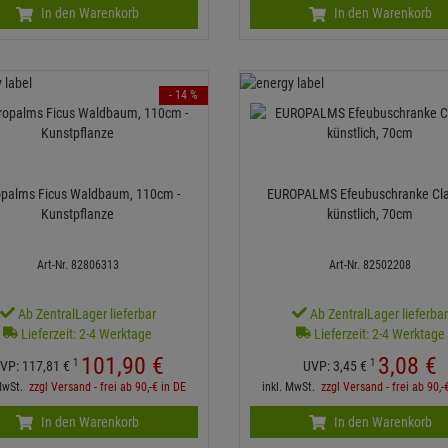
In den Warenkorb
In den Warenkorb
- 14 %
opalms Ficus Waldbaum, 110cm -
EUROPALMS Efeubuschranke Cla
Kunstpflanze
künstlich, 70cm
Art-Nr. 82806313
Art-Nr. 82502208
Ab ZentralLager lieferbar
Ab ZentralLager lieferba
Lieferzeit: 2-4 Werktage
Lieferzeit: 2-4 Werktage
101,
90
€
3,
08
€
1
1
VP:
117,
81
€
UVP:
3,
45
€
 MwSt.
zzgl Versand - frei ab 90,-€ in DE
inkl. MwSt.
zzgl Versand - frei ab 90,-
In den Warenkorb
In den Warenkorb