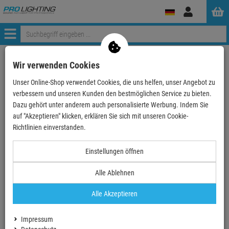
Anmelden
Menü
Weiter einkaufen
ProLighting
Deko & Textilpflanzen
Übertöpfe
Wir verwenden Cookies
Übertopf Leichtsin
EUROPALMS LEICHTSIN BOWL-15, rot, glänzend
Unser Online-Shop verwendet Cookies, die uns helfen, unser Angebot zu
verbessern und unseren Kunden den bestmöglichen Service zu bieten.
- 22 %
Dazu gehört unter anderem auch personalisierte Werbung. Indem Sie
auf "Akzeptieren" klicken, erklären Sie sich mit unseren Cookie-
Richtlinien einverstanden.
EUROPALMS LEICHTSIN BOWL-15, rot,
Einstellungen öffnen
glänzend
Artikel-Nummer:
83011823
Alle Ablehnen
Finanzierung ab
1,54 EUR
/ Monat
Alle Akzeptieren
2
UVP:
35,
58
€
27,
90
€
Impressum
inkl. MwSt.
zzgl Versand - frei ab 90,-€ in DE