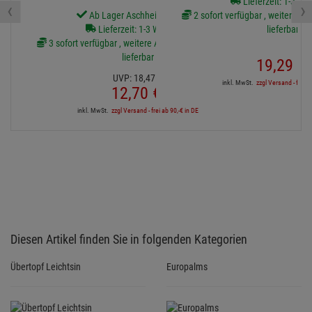
Lieferzeit: 1-3 We
‹
›
auf M1
Ab Lager Aschheim lieferbar
2 sofort verfügbar , weitere Art
Lieferzeit: 1-3 Werktage
lieferbar
3 sofort verfügbar , weitere Artikel ab Zentrallager
lieferbar
19,
29
€
UVP:
18,
47
€
inkl. MwSt.
zzgl Versand - frei a
12,
70
€
inkl. MwSt.
zzgl Versand - frei ab 90,-€ in DE
Diesen Artikel finden Sie in folgenden Kategorien
Übertopf Leichtsin
Europalms