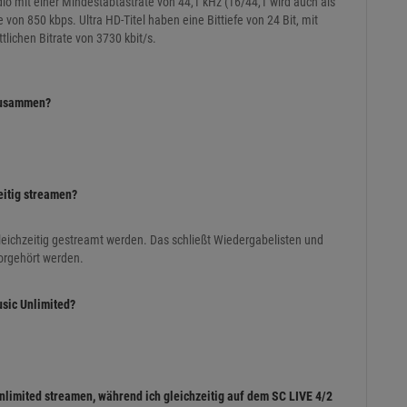
dio mit einer Mindestabtastrate von 44,1 kHz (16/44,1 wird auch als
 von 850 kbps. Ultra HD-Titel haben eine Bittiefe von 24 Bit, mit
tlichen Bitrate von 3730 kbit/s.
 zusammen?
eitig streamen?
leichzeitig gestreamt werden. Das schließt Wiedergabelisten und
vorgehört werden.
sic Unlimited?
limited streamen, während ich gleichzeitig auf dem SC LIVE 4/2