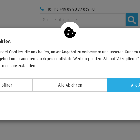
Hotline +49 89 90 77 869 - 0
Traversen
Foto
Medientechnik
Deko & Textilpfl
okies
ndet Cookies, die uns helfen, unser Angebot zu verbessern und unseren Kunden
ntroller
DENON DJ SCLIVE4, DJ-Controller + 2x Alto Profess…
gehört unter anderem auch personalisierte Werbung. Indem Sie auf "Akzeptieren" kl
linien einverstanden.
TOPSELLER
›
n öffnen
Alle Ablehnen
Alle 