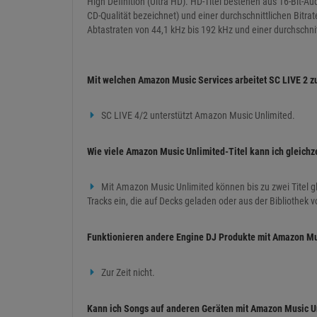
High Definition (Ultra HD). HD-Titel bestehen aus 16-Bit-Au
CD-Qualität bezeichnet) und einer durchschnittlichen Bitrate
Abtastraten von 44,1 kHz bis 192 kHz und einer durchschnit
Mit welchen Amazon Music Services arbeitet SC LIVE 2
SC LIVE 4/2 unterstützt Amazon Music Unlimited.
Wie viele Amazon Music Unlimited-Titel kann ich gleichz
Mit Amazon Music Unlimited können bis zu zwei Titel g
Tracks ein, die auf Decks geladen oder aus der Bibliothek 
Funktionieren andere Engine DJ Produkte mit Amazon Mu
Zur Zeit nicht.
Kann ich Songs auf anderen Geräten mit Amazon Music Un