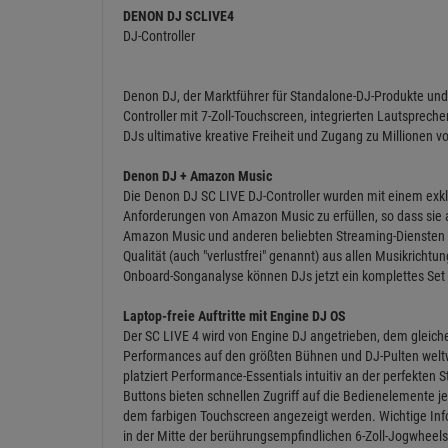
DENON DJ SCLIVE4
DJ-Controller
Denon DJ, der Marktführer für Standalone-DJ-Produkte und 
Controller mit 7-Zoll-Touchscreen, integrierten Lautsprecher
DJs ultimative kreative Freiheit und Zugang zu Millionen 
Denon DJ + Amazon Music
Die Denon DJ SC LIVE DJ-Controller wurden mit einem exklu
Anforderungen von Amazon Music zu erfüllen, so dass sie 
Amazon Music und anderen beliebten Streaming-Diensten bie
Qualität (auch "verlustfrei" genannt) aus allen Musikrichtu
Onboard-Songanalyse können DJs jetzt ein komplettes Set 
Laptop-freie Auftritte mit Engine DJ OS
Der SC LIVE 4 wird von Engine DJ angetrieben, dem gleich
Performances auf den größten Bühnen und DJ-Pulten weltwe
platziert Performance-Essentials intuitiv an der perfekten S
Buttons bieten schnellen Zugriff auf die Bedienelemente j
dem farbigen Touchscreen angezeigt werden. Wichtige Inf
in der Mitte der berührungsempfindlichen 6-Zoll-Jogwheels