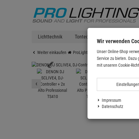
Lichttechnik
Tontechnik
DJ Equipment
Wir verwenden Co
Unser Online-Shop verwe
Weiter einkaufen
ProLighting
DJ Equipment
DJ Co
Service zu bieten. Dazu 
mit unseren Cookie-Richt
‹
Einstellunge
Impressum
Datenschutz