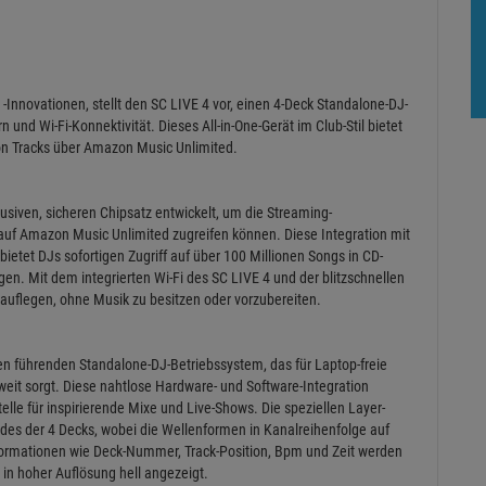
-Innovationen, stellt den SC LIVE 4 vor, einen 4-Deck Standalone-DJ-
n und Wi-Fi-Konnektivität. Dieses All-in-One-Gerät im Club-Stil bietet
von Tracks über Amazon Music Unlimited.
siven, sicheren Chipsatz entwickelt, um die Streaming-
auf Amazon Music Unlimited zugreifen können. Diese Integration mit
tet DJs sofortigen Zugriff auf über 100 Millionen Songs in CD-
ngen. Mit dem integrierten Wi-Fi des SC LIVE 4 und der blitzschnellen
auflegen, ohne Musik zu besitzen oder vorzubereiten.
en führenden Standalone-DJ-Betriebssystem, das für Laptop-freie
it sorgt. Diese nahtlose Hardware- und Software-Integration
telle für inspirierende Mixe und Live-Shows. Die speziellen Layer-
edes der 4 Decks, wobei die Wellenformen in Kanalreihenfolge auf
ormationen wie Deck-Nummer, Track-Position, Bpm und Zeit werden
 in hoher Auflösung hell angezeigt.