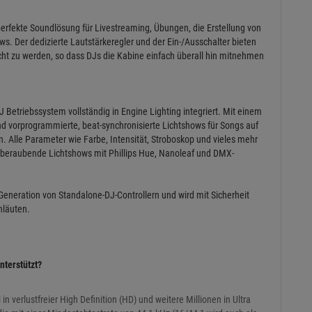
 perfekte Soundlösung für Livestreaming, Übungen, die Erstellung von
s. Der dedizierte Lautstärkeregler und der Ein-/Ausschalter bieten
echt zu werden, so dass DJs die Kabine einfach überall hin mitnehmen
J Betriebssystem vollständig in Engine Lighting integriert. Mit einem
d vorprogrammierte, beat-synchronisierte Lichtshows für Songs auf
. Alle Parameter wie Farbe, Intensität, Stroboskop und vieles mehr
beraubende Lichtshows mit Phillips Hue, Nanoleaf und DMX-
 Generation von Standalone-DJ-Controllern und wird mit Sicherheit
nläuten.
nterstützt?
n verlustfreier High Definition (HD) und weitere Millionen in Ultra