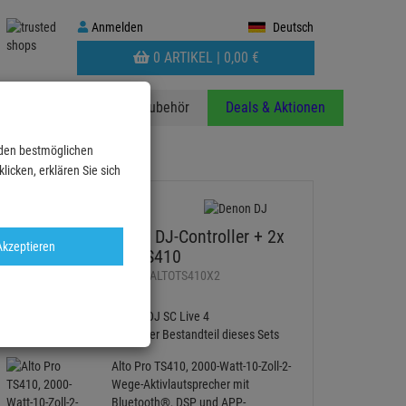
Anmelden
Anmelden
Deutsch
WARENKORB
0 ARTIKEL |
0,
00
€
AUFKLAPPEN
anzen
Stative
Zubehör
Deals & Aktionen
 den bestmöglichen
icken, erklären Sie sich
DENON DJ SCLIVE4, DJ-Controller + 2x
Akzeptieren
Alto Professional TS410
Artikel-Nummer:
DNSCLIVE4ALTOTS410X2
Denon DJ SC Live 4
fester Bestandteil dieses Sets
Alto Pro TS410, 2000-Watt-10-Zoll-2-
Wege-Aktivlautsprecher mit
Bluetooth®, DSP und APP-