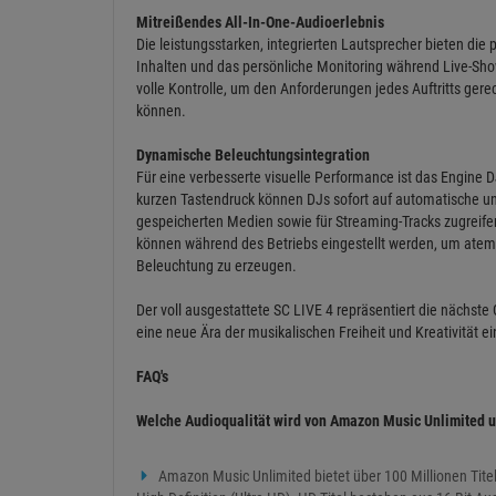
Mitreißendes All-In-One-Audioerlebnis
Die leistungsstarken, integrierten Lautsprecher bieten die
Inhalten und das persönliche Monitoring während Live-Show
volle Kontrolle, um den Anforderungen jedes Auftritts ger
können.
Dynamische Beleuchtungsintegration
Für eine verbesserte visuelle Performance ist das Engine D
kurzen Tastendruck können DJs sofort auf automatische un
gespeicherten Medien sowie für Streaming-Tracks zugreifen
können während des Betriebs eingestellt werden, um atem
Beleuchtung zu erzeugen.
Der voll ausgestattete SC LIVE 4 repräsentiert die nächste
eine neue Ära der musikalischen Freiheit und Kreativität ei
FAQ's
Welche Audioqualität wird von Amazon Music Unlimited u
Amazon Music Unlimited bietet über 100 Millionen Titel i