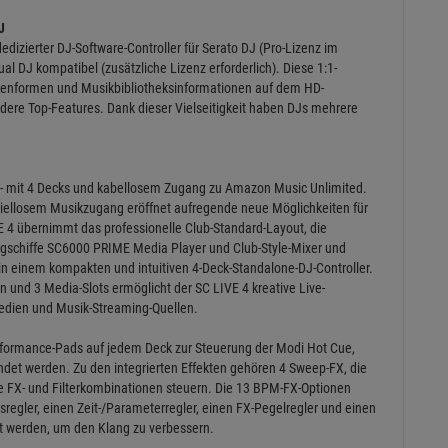
J
dizierter DJ-Software-Controller für Serato DJ (Pro-Lizenz im
al DJ kompatibel (zusätzliche Lizenz erforderlich). Diese 1:1-
lenformen und Musikbibliotheksinformationen auf dem HD-
ndere Top-Features. Dank dieser Vielseitigkeit haben DJs mehrere
en - mit 4 Decks und kabellosem Zugang zu Amazon Music Unlimited.
iellosem Musikzugang eröffnet aufregende neue Möglichkeiten für
VE 4 übernimmt das professionelle Club-Standard-Layout, die
ggschiffe SC6000 PRIME Media Player und Club-Style-Mixer und
in einem kompakten und intuitiven 4-Deck-Standalone-DJ-Controller.
 und 3 Media-Slots ermöglicht der SC LIVE 4 kreative Live-
edien und Musik-Streaming-Quellen.
formance-Pads auf jedem Deck zur Steuerung der Modi Hot Cue,
endet werden. Zu den integrierten Effekten gehören 4 Sweep-FX, die
e FX- und Filterkombinationen steuern. Die 13 BPM-FX-Optionen
sregler, einen Zeit-/Parameterregler, einen FX-Pegelregler und einen
st werden, um den Klang zu verbessern.