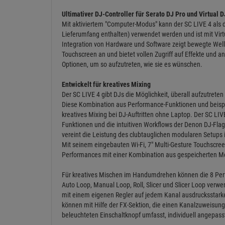
Ultimativer DJ-Controller für Serato DJ Pro und Virtual D
Mit aktiviertem "Computer-Modus" kann der SC LIVE 4 als de
Lieferumfang enthalten) verwendet werden und ist mit Virtu
Integration von Hardware und Software zeigt bewegte Wel
Touchscreen an und bietet vollen Zugriff auf Effekte und a
Optionen, um so aufzutreten, wie sie es wünschen.
Entwickelt für kreatives Mixing
Der SC LIVE 4 gibt DJs die Möglichkeit, überall aufzutret
Diese Kombination aus Performance-Funktionen und beisp
kreatives Mixing bei DJ-Auftritten ohne Laptop. Der SC LI
Funktionen und die intuitiven Workflows der Denon DJ-Fla
vereint die Leistung des clubtauglichen modularen Setups 
Mit seinem eingebauten Wi-Fi, 7" Multi-Gesture Touchscreen
Performances mit einer Kombination aus gespeicherten M
Für kreatives Mischen im Handumdrehen können die 8 Per
Auto Loop, Manual Loop, Roll, Slicer und Slicer Loop verw
mit einem eigenen Regler auf jedem Kanal ausdrucksstark
können mit Hilfe der FX-Sektion, die einen Kanalzuweisung
beleuchteten Einschaltknopf umfasst, individuell angepas