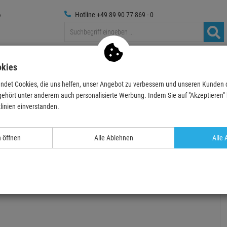
Hotline +49 89 90 77 869 - 0
Traversen
Foto
Medientechnik
Deko & Textilpfl
okies
ndet Cookies, die uns helfen, unser Angebot zu verbessern und unseren Kunden
Clamps
Manfrotto 035 Super-Clamp + Manfrotto 335AS Steck…
gehört unter anderem auch personalisierte Werbung. Indem Sie auf "Akzeptieren" kl
linien einverstanden.
n öffnen
Alle Ablehnen
Alle 