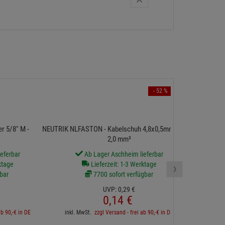
- 52 %
Neutrik 
Netzkabelstec
 5/8'' M - M10 für
NEUTRIK NLFASTON - Kabelschuh 4,8x0,5mm für 0,8-
2,0 mm²
eferbar
Ab Lager Aschheim lieferbar
›
ktage
Lieferzeit: 1-3 Werktage
bar
7700 sofort verfügbar
UVP:
0,
29
€
inkl. 
0,
14
€
ab 90,-€ in DE
inkl. MwSt.
zzgl Versand - frei ab 90,-€ in DE