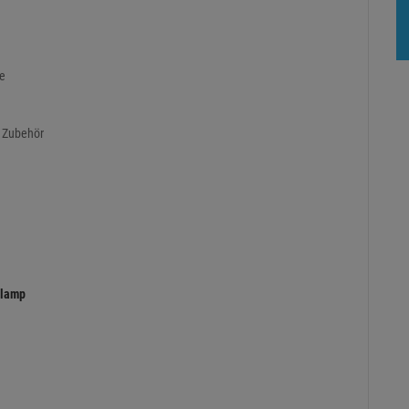
de
n Zubehör
clamp