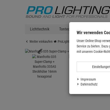
Lichttechnik
Tontechnik
DJ Equipment
Wir verwenden Co
Unser Online-Shop verwe
Weiter einkaufen
ProLighting
Foto
Foto Zubehör
Service zu bieten. Dazu 
mit unseren Cookie-Richt
Einstellunge
Impressum
Datenschutz