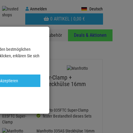
Anmelden
Anmelden
Deutsch
WARENKORB
0 ARTIKEL |
0,
00
€
AUFKLAPPEN
anzen
Stative
Zubehör
Deals & Aktionen
 den bestmöglichen
icken, erklären Sie sich
Manfrotto 035 Super-Clamp +
Akzeptieren
Manfrotto 335AS Steckhülse 16mm
hexagonal
Artikel-Nummer:
35-335AS
Manfrotto 035FTC Super-Clamp
fester Bestandteil dieses Sets
Manfrotto 335AS Steckhülse 16mm